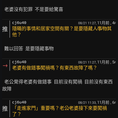
11月前
, 4
cj6u40
08/21 11:27,
F
推
隱瞞的事情和居家空間有關？是要隱藏人∕事∕物∕其
他？
11月前
, 5
cj6u40
08/21 11:27,
F
→
老婆有做錯事∕闖禍嗎？有東西故障了嗎？
  老公覺得老婆有做錯事  目前沒有闖禍  目前沒有東西
11月前
, 6
cj6u40
08/21 11:33,
F
推
「走進家門」重要嗎？老公∕老婆接下來要闖禍
了？