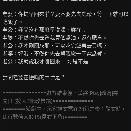
老婆：你提早回來啦？要不要先去洗澡，等一下就可以
吃飯了。

老公：我又沒有那麼早洗澡，妳在…

老婆：不然你先去幫我買個醬油，還有肥皂。

老公：我才剛回來耶，可以吃完飯再去買嗎？

老婆：好啦，不然你先去幫我繳一下電話費。

老公：我就說我才剛回來……妳是不是……

請問老婆在隱瞞的事情是？

===============遊戲結束後，請將[Play]改為[完
食]！(按大T修改標題)==============
========遊戲中，玩家推文需在24行之後；發文時，
此行數值大於15(見右下角)========