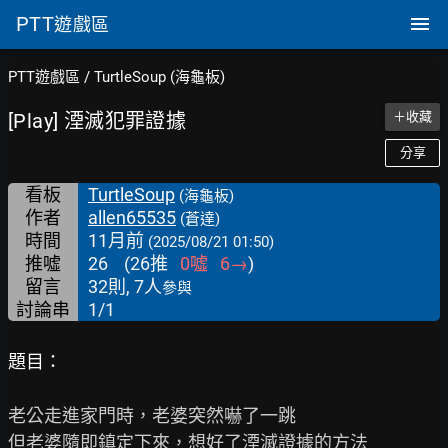
PTT
遊戲區
PTT遊戲區
/
TurtleSoup (海龜板)
[Play] 湮滅犯罪證據
＋收藏
分享
看板
TurtleSoup
(海龜板)
作者
allen65535
(蒼達)
時間
11月前
(2025/08/21 01:50)
推噓
26
(
26
推
0
噓
6
→
)
留言
32則, 7人
參與
討論串
1/1
題目：
老公走進家門時，老婆突然嚇了一跳

但老婆隨即鎮定下來，想好了湮滅證據的方法
