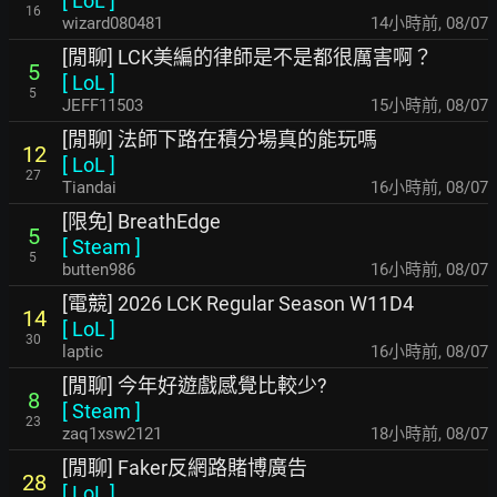
[
LoL
]
16
wizard080481
14小時前
,
08/07
[閒聊] LCK美編的律師是不是都很厲害啊？
5
[
LoL
]
5
JEFF11503
15小時前
,
08/07
[閒聊] 法師下路在積分場真的能玩嗎
12
[
LoL
]
27
Tiandai
16小時前
,
08/07
[限免] BreathEdge
5
[
Steam
]
5
butten986
16小時前
,
08/07
[電競] 2026 LCK Regular Season W11D4
14
[
LoL
]
30
laptic
16小時前
,
08/07
[閒聊] 今年好遊戲感覺比較少?
8
[
Steam
]
23
zaq1xsw2121
18小時前
,
08/07
[閒聊] Faker反網路賭博廣告
28
[
LoL
]