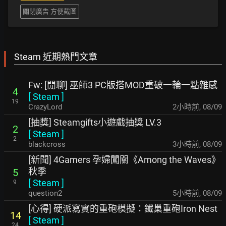
關閉廣告 方便截圖
Steam 近期熱門文章
Fw: [閒聊] 巫師3 PC版搭MOD重破一輪一點雜感
4
[
Steam
]
19
CrazyLord
2小時前
,
08/09
[抽獎] Steamgifts小遊戲抽獎 LV.3
2
[
Steam
]
2
blackcross
3小時前
,
08/09
[新聞] 4Gamers 孕婦闖關《Among the Waves》
秋季
5
[
Steam
]
9
question2
5小時前
,
08/09
[心得] 硬派寫實的重砲模擬：鐵巢重砲Iron Nest
14
[
Steam
]
24