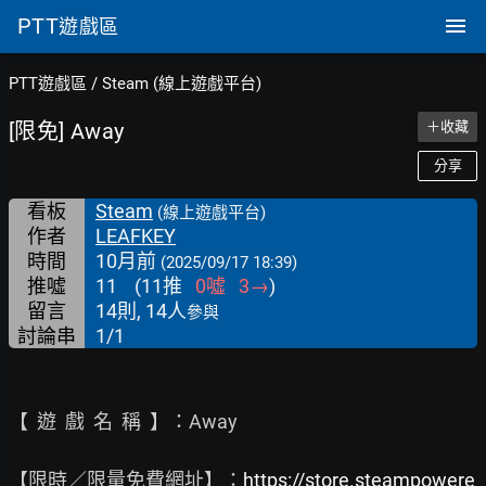
PTT
遊戲區
PTT遊戲區
/
Steam (線上遊戲平台)
[限免] Away
＋收藏
分享
看板
Steam
(線上遊戲平台)
作者
LEAFKEY
時間
10月前
(2025/09/17 18:39)
推噓
11
(
11
推
0
噓
3
→
)
留言
14則, 14人
參與
討論串
1/1
【  遊  戲  名  稱  】：Away

【限時／限量免費網址】：
https://store.steampowere