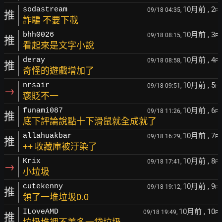
10月前
, 2
sodastream
09/18 04:35,
F
推
詐騙 不要下載
10月前
, 3
bhh0026
09/18 08:15,
F
推
看起來是文字小說
10月前
, 4
deray
09/18 08:58,
F
推
奇怪的遊戲增加了
10月前
, 5
nrsair
09/18 09:51,
F
→
褒貶不一
10月前
, 6
funami087
09/18 11:26,
F
推
底下評論說點十下滑鼠就全成就了
10月前
, 7
allahuakbar
09/18 16:29,
F
推
++ 收藏庫被汙染了
10月前
, 8
Krix
09/18 17:41,
F
→
小垃圾
10月前
, 9
cutekenny
09/18 19:12,
F
推
領了一堆垃圾0.0
10月前
, 10
ILoveAMD
09/18 19:49,
F
推