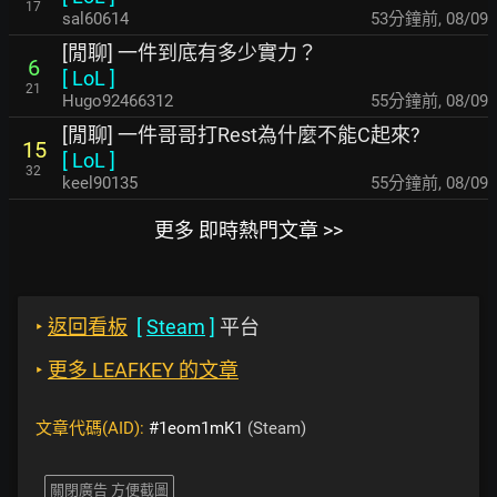
17
sal60614
53分鐘前
,
08/09
[閒聊] 一件到底有多少實力？
6
[
LoL
]
21
Hugo92466312
55分鐘前
,
08/09
[閒聊] 一件哥哥打Rest為什麼不能C起來?
15
[
LoL
]
32
keel90135
55分鐘前
,
08/09
更多 即時熱門文章 >>
‣
返回看板
[
Steam
]
平台
‣
更多 LEAFKEY 的文章
文章代碼(AID):
#1eom1mK1
(Steam)
關閉廣告 方便截圖