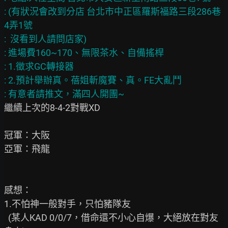
: (有狀況會改到分店 台北市中正區羅斯福路三段286巷
4弄1號

:  沒看到人請問店家)

: 進場費160~170、無限茶水、自備搖桿

: 1.徵求GC轉接器

: 2.預計舉辦真。蓓姐斬魔賽、真。FE大亂鬥

繼續上次的8-4-2對戰XD

冠軍：大阪

亞軍：飛龍

感想：

1.不怕神一般對手，只怕豬隊友

  (某人KAD 0/0/7，借命還不小心自爆，大絕放在對友