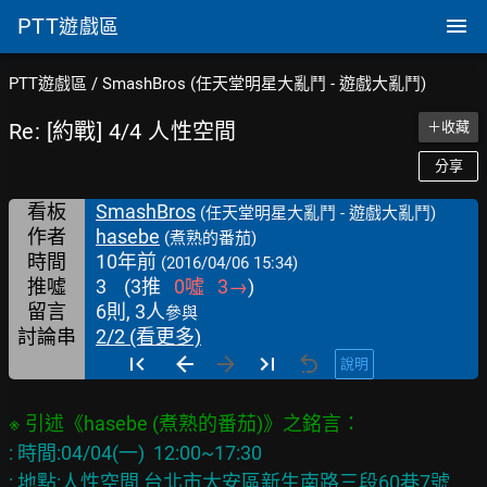
PTT
遊戲區
PTT遊戲區
/
SmashBros (任天堂明星大亂鬥 - 遊戲大亂鬥)
Re: [約戰] 4/4 人性空間
＋收藏
分享
看板
SmashBros
(任天堂明星大亂鬥 - 遊戲大亂鬥)
作者
hasebe
(煮熟的番茄)
時間
10年前
(2016/04/06 15:34)
推噓
3
(
3
推
0
噓
3
→
)
留言
6則, 3人
參與
討論串
2/2 (看更多)
說明
: 時間:04/04(一)  12:00~17:30

: 地點:人性空間 台北市大安區新生南路三段60巷7號
