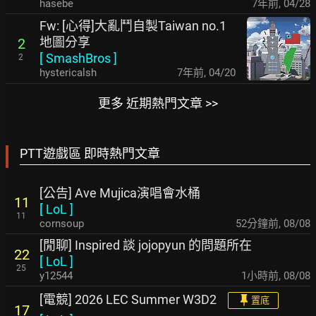
hasebe
7年前
,
04/28
Fw: [心得]大亂鬥自製Taiwan no.1
地圖分享
2
[
SmashBros
]
2
hystericalsh
7年前
,
04/20
更多 近期熱門文章 >>
PTT遊戲區 即時熱門文章
[公告] Ave Mujica演唱會水桶
11
[
LoL
]
11
cornsoup
52分鐘前
,
08/08
[閒聊] Inspired 談 jojopyun 的問題所在
22
[
LoL
]
25
y12544
1小時前
,
08/08
[電競] 2026 LEC Summer W3D2
置底
17