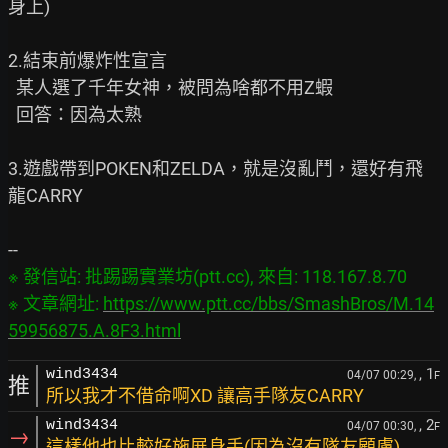
身上)

2.結束前爆炸性宣言

  某人選了千年女神，被問為啥都不用Z蝦

  回答：因為太熟

3.遊戲帶到POKEN和ZELDA，就是沒亂鬥，還好有飛
龍CARRY

※ 發信站: 批踢踢實業坊(ptt.cc), 來自: 118.167.8.70

※ 文章網址: 
https://www.ptt.cc/bbs/SmashBros/M.14
59956875.A.8F3.html
, 1
wind3434
04/07 00:29,
F
推
所以我才不借命啊XD 讓高手隊友CARRY
, 2
wind3434
04/07 00:30,
F
→
這樣他也比較好施展身手(因為沒有隊友顧慮)