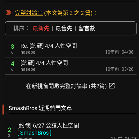
完整討論串
(本文為第 2 之 2 篇)：
排序：
最新先
|
最舊先
|
留言數
Re: [約戰] 4/4 人性空間
3
hasebe
10年前
,
04/06
6
[約戰] 4/4 人性空間
4
hasebe
10年前
,
03/26
6
open_in_new
在新視窗開啟完整討論串 (共2篇)
SmashBros 近期熱門文章
[約戰] 6/27 公館人性空間
2
[
SmashBros
]
3