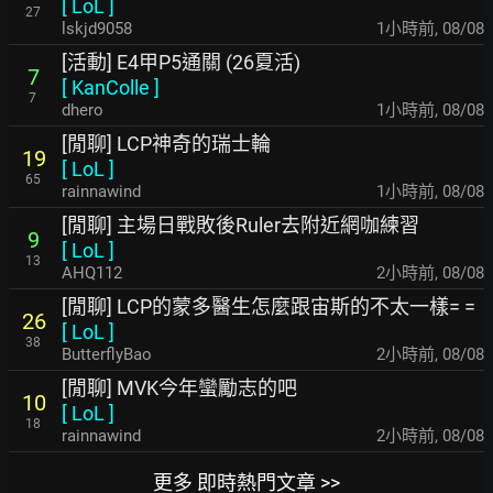
[
LoL
]
27
lskjd9058
1小時前
,
08/08
[活動] E4甲P5通關 (26夏活)
7
[
KanColle
]
7
dhero
1小時前
,
08/08
[閒聊] LCP神奇的瑞士輪
19
[
LoL
]
65
rainnawind
1小時前
,
08/08
[閒聊] 主場日戰敗後Ruler去附近網咖練習
9
[
LoL
]
13
AHQ112
2小時前
,
08/08
[閒聊] LCP的蒙多醫生怎麼跟宙斯的不太一樣= =
26
[
LoL
]
38
ButterflyBao
2小時前
,
08/08
[閒聊] MVK今年蠻勵志的吧
10
[
LoL
]
18
rainnawind
2小時前
,
08/08
更多 即時熱門文章 >>