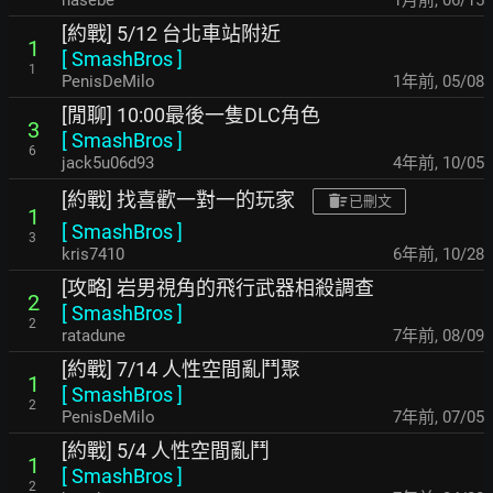
hasebe
1月前
,
06/15
[約戰] 5/12 台北車站附近
1
[
SmashBros
]
1
PenisDeMilo
1年前
,
05/08
[閒聊] 10:00最後一隻DLC角色
3
[
SmashBros
]
6
jack5u06d93
4年前
,
10/05
[約戰] 找喜歡一對一的玩家
已刪文
1
[
SmashBros
]
3
kris7410
6年前
,
10/28
[攻略] 岩男視角的飛行武器相殺調查
2
[
SmashBros
]
2
ratadune
7年前
,
08/09
[約戰] 7/14 人性空間亂鬥聚
1
[
SmashBros
]
2
PenisDeMilo
7年前
,
07/05
[約戰] 5/4 人性空間亂鬥
1
[
SmashBros
]
2