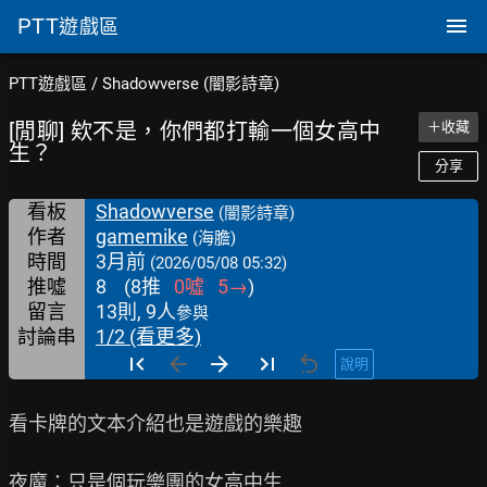
PTT
遊戲區
PTT遊戲區
/
Shadowverse (闇影詩章)
[閒聊] 欸不是，你們都打輸一個女高中
＋收藏
生？
分享
看板
Shadowverse
(闇影詩章)
作者
gamemike
(海膽)
時間
3月前
(2026/05/08 05:32)
推噓
8
(
8
推
0
噓
5
→
)
留言
13則, 9人
參與
討論串
1/2 (看更多)
說明
看卡牌的文本介紹也是遊戲的樂趣

夜魔：只是個玩樂團的女高中生
