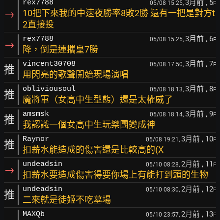
3月前
, 5
rex7788
05/08 15:25,
F
→
10把下來我的中速夜勝率8敗2勝 還有一把是對方t
2直接投
3月前
, 6
rex7788
05/08 15:25,
F
→
降，倒是連攜皇7勝
3月前
, 7
vincent30708
05/08 17:50,
F
推
用閃亮的歌聲開始現場演唱
3月前
, 8
obliviousoul
05/08 18:13,
F
推
魔將軍（女高中生型態）還是太權威了
3月前
, 9
amsmsk
05/08 18:14,
F
推
我認識一個女高中生玩樂團變成神
3月前
, 10
Raynor
05/08 19:21,
F
推
扣薪水能造成的傷害還是比較高的(X
2月前
, 11
undeadsin
05/10 08:28,
F
→
扣薪水要造成傷害得要你場上有能打到頭的生物
2月前
, 12
undeadsin
05/10 08:30,
F
推
二來就是徒姬不吃墓場
2月前
, 13
MAXQb
05/10 23:57,
F