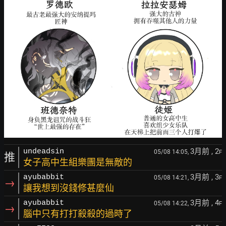
3月前
, 2
undeadsin
05/08 14:05,
F
推
女子高中生組樂團是無敵的
3月前
, 3
ayubabbit
05/08 14:21,
F
→
讓我想到沒錢修甚麼仙
3月前
, 4
ayubabbit
05/08 14:22,
F
→
腦中只有打打殺殺的過時了