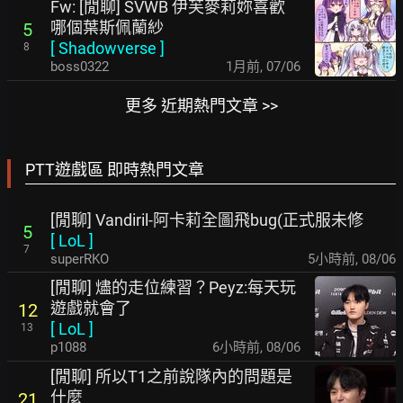
Fw: [閒聊] SVWB 伊芙麥莉妳喜歡
哪個葉斯佩蘭紗
5
[
Shadowverse
]
8
boss0322
1月前
,
07/06
更多 近期熱門文章 >>
PTT遊戲區 即時熱門文章
[閒聊] Vandiril-阿卡莉全圖飛bug(正式服未修
5
[
LoL
]
7
superRKO
5小時前
,
08/06
[閒聊] 燼的走位練習？Peyz:每天玩
遊戲就會了
12
[
LoL
]
13
p1088
6小時前
,
08/06
[閒聊] 所以T1之前說隊內的問題是
什麼
21