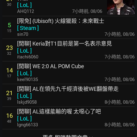
[
LoL
]
30
AHQ112
7小時前
,
08/06
[限免] (Ubisoft) 火線獵殺：未來戰士
5
[
Steam
]
15
sin70
7小時前
,
08/06
[閒聊] Keria對T1目前是第一名表示意見
23
[
LoL
]
32
itachi6060
7小時前
,
08/06
[閒聊] WE 2:0 AL POM Cube
14
[
LoL
]
17
keel90135
7小時前
,
08/06
[閒聊] AL在領先九千經濟後被WE翻盤帶走
21
[
LoL
]
39
lskjd9058
8小時前
,
08/06
[閒聊] AL這樣能輸的喔 太噁心了吧
16
[
LoL
]
48
lgng66133
8小時前
,
08/06