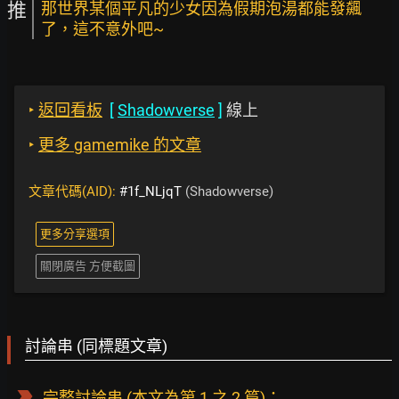
推
那世界某個平凡的少女因為假期泡湯都能發飆
了，這不意外吧~
‣
返回看板
[
Shadowverse
]
線上
‣
更多 gamemike 的文章
文章代碼(AID):
#1f_NLjqT
(Shadowverse)
更多分享選項
關閉廣告 方便截圖
討論串 (同標題文章)
完整討論串
(本文為第 1 之 2 篇)：