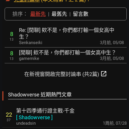
排序：
最新先
|
最舊先
|
留言數
Re: [閒聊] 欸不是，你們都打輸一個女高中
8
生？
13
Senkanseiki
3月前
,
05/08
[閒聊] 欸不是，你們都打輸一個女高中生？
8
gamemike
3月前
,
05/08
13
open_in_new
在新視窗開啟完整討論串 (共2篇)
Shadowverse 近期熱門文章
第十四季通行證主戰-千金
22
[
Shadowverse
]
37
undeadsin
1周前
,
07/28