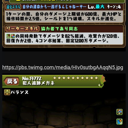
https://pbs.twimg.com/media/HIv0sutbgAAqqN5.jpg