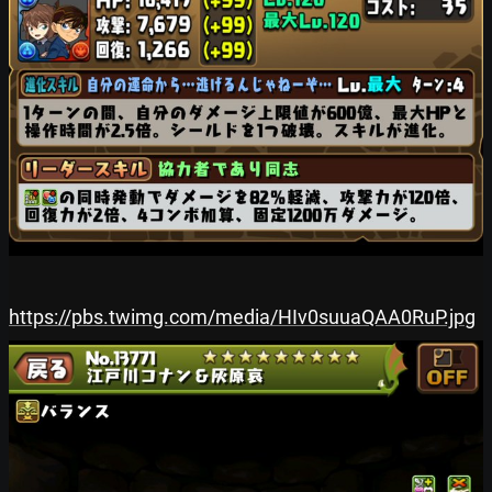
https://pbs.twimg.com/media/HIv0suuaQAA0RuP.jpg