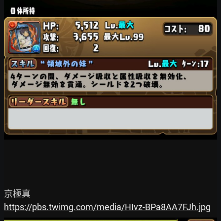
https://pbs.twimg.com/media/HIvz-BPa8AA7FJh.jpg