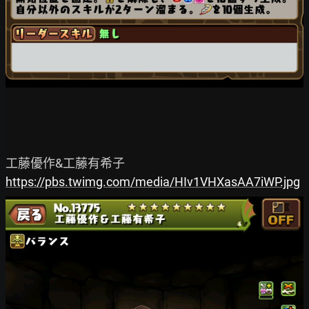
https://pbs.twimg.com/media/HIv1VHXasAA7iWP.jpg