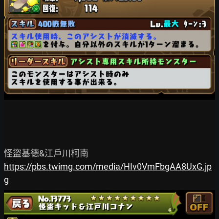
https://pbs.twimg.com/media/HIv0VmFbgAA8UxG.jp
g