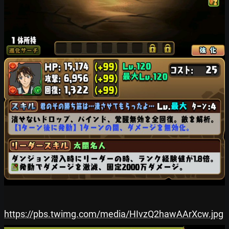
https://pbs.twimg.com/media/HIvzQ2hawAArXcw.jpg