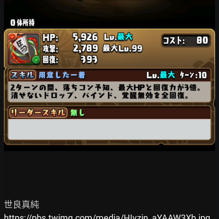
https://pbs.twimg.com/media/HIvzin_aYAAW3Xb.jpg