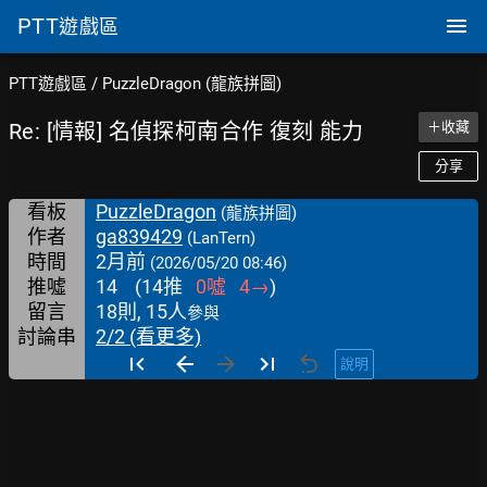
PTT
遊戲區
PTT遊戲區
/
PuzzleDragon (龍族拼圖)
Re: [情報] 名偵探柯南合作 復刻 能力
＋收藏
分享
看板
PuzzleDragon
(龍族拼圖)
作者
ga839429
(LanTern)
時間
2月前
(2026/05/20 08:46)
推噓
14
(
14
推
0
噓
4
→
)
留言
18則, 15人
參與
討論串
2/2 (看更多)
說明