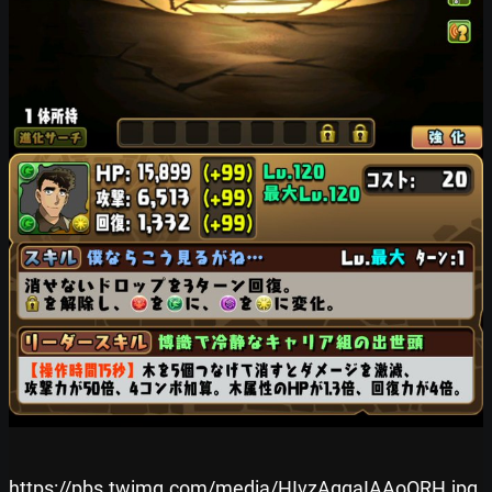
https://pbs.twimg.com/media/HIvzAgqaIAAoORH.jpg