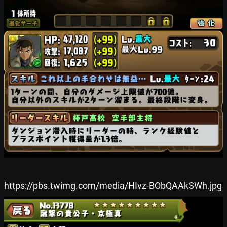
https://pbs.twimg.com/media/HIvz-BObQAAkSWh.jpg