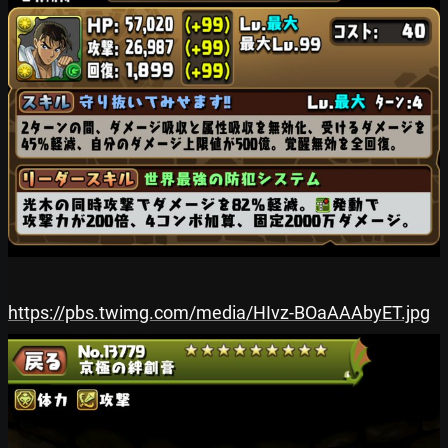
https://pbs.twimg.com/media/HIvz-BOaAAAbyET.jpg