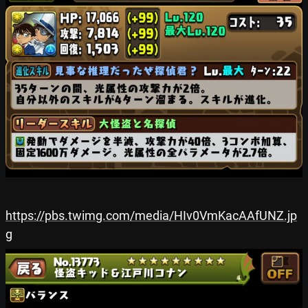
https://pbs.twimg.com/media/HIv0VmKacAAfUNZ.jp
g