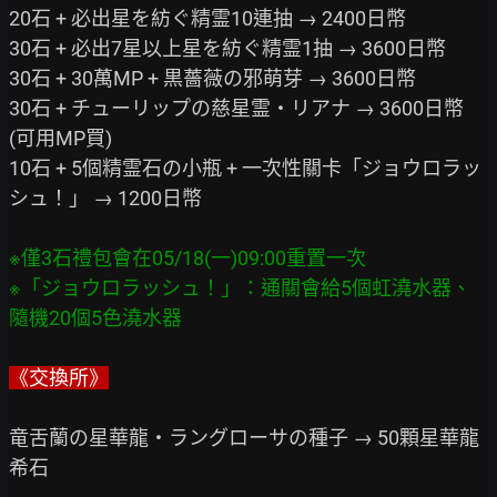
20石 + 必出星を紡ぐ精霊10連抽 → 2400日幣　

30石 + 必出7星以上星を紡ぐ精霊1抽 → 3600日幣　

30石 + 30萬MP + 黒薔薇の邪萌芽 → 3600日幣　

30石 + チューリップの慈星霊・リアナ → 3600日幣
(可用MP買)　

10石 + 5個精霊石の小瓶 + 一次性關卡「ジョウロラッ
シュ！」 → 1200日幣　

※僅3石禮包會在05/18(一)09:00重置一次
※「ジョウロラッシュ！」：通關會給5個虹澆水器、
隨機20個5色澆水器
《交換所》
竜舌蘭の星華龍・ラングローサの種子 → 50顆星華龍
希石　
