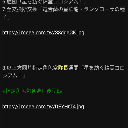
6.通關「星を紡ぐ精霊コロシアム！」

7.至交換所交換「竜舌蘭の星華龍・ラングローサの種
子」

https://i.meee.com.tw/S8dgeGK.jpg
8.以上方圖片指定角色當
隊長
通關「星を紡ぐ精霊コロ
シアム！」

※指定角色包含進化後型態
https://i.meee.com.tw/DFYHrT4.jpg