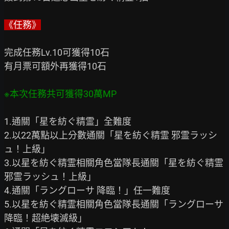
《任務》
完成任務Lv.10可獲得10石

有月票可額外再獲得10石

※本次任務共可獲得30萬MP
1.通關「星を紡ぐ精霊」全難度　 　

2.以22萬點以上分數通關「星を紡ぐ精霊 邪霊ラッシ
ュ！上級」

3.以星を紡ぐ精霊相關角色當隊長通關「星を紡ぐ精霊 
邪霊ラッシュ！上級」

4.通關「ラングローサ 降臨！」任一難度

5.以星を紡ぐ精霊相關角色當隊長通關「ラングローサ 
降臨！超絶壊滅級」
