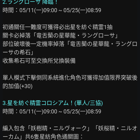
2.ラングローサ 降臨！
時間：05/11(一)09:00 ~ 05/25(一)08:59

初通關任一難度可獲得必出星を紡ぐ精霊1抽

關卡必掉落「竜舌蘭の星華龍・ラングローサ」

部位破壞後一定機率掉落「竜舌蘭の星華龍・ラングロ
ーサの希石」

收集希石可至交換所兌換裝備

單人模式下擊倒同系統進化角色可獲得加值限界突破後
的加值(+30)

3.星を紡ぐ精霊コロシアム！(單人/三協)
時間：05/11(一)09:00 ~ 05/25(一)08:59

編入包含「妖樹精・ニルヴォーク」「妖桜精・ニルオ