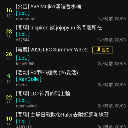
[公告] Ave Mujica演唱會水桶
16
[
LoL
]
17
cornsoup
1小時前
,
08/08
[閒聊] Inspired 談 jojopyun 的問題所在
28
[
LoL
]
31
y12544
1小時前
,
08/08
[電競] 2026 LEC Summer W3D2
置底
26
[
LoL
]
44
lskjd9058
2小時前
,
08/08
[活動] E4甲P5通關 (26夏活)
9
[
KanColle
]
10
dhero
2小時前
,
08/08
[閒聊] LCP神奇的瑞士輪
22
[
LoL
]
68
rainnawind
2小時前
,
08/08
[閒聊] 主場日戰敗後Ruler去附近網咖練習
10
[
LoL
]
14
AHQ112
3小時前
,
08/08