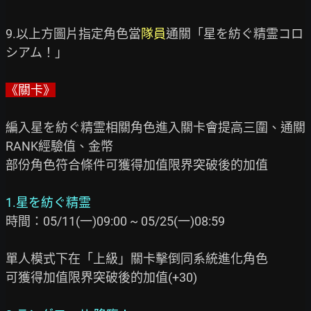
9.以上方圖片指定角色當
隊員
通關「星を紡ぐ精霊コロ
シアム！」

《關卡》
編入星を紡ぐ精霊相關角色進入關卡會提高三圍、通關
RANK經驗值、金幣　

部份角色符合條件可獲得加值限界突破後的加值

1.星を紡ぐ精霊　
時間：05/11(一)09:00 ~ 05/25(一)08:59

單人模式下在「上級」關卡擊倒同系統進化角色

可獲得加值限界突破後的加值(+30)
