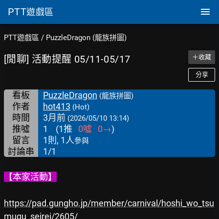
PTT
遊戲區
PTT遊戲區
/
PuzzleDragon (龍族拼圖)
[閒聊] 活動提醒 05/11-05/17
＋收藏
分享
看板
PuzzleDragon
(龍族拼圖)
作者
hot413
(Hot)
時間
3月前
(2026/05/10 13:14)
推噓
1
(
1
推
0
噓
0
→
)
留言
1則, 1人
參與
討論串
1/1
【本家活動】
https://pad.gungho.jp/member/carnival/hoshi_wo_tsu
mugu_seirei/2605/