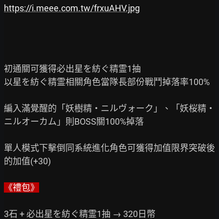
https://i.meee.com.tw/frxuAHV.jpg
初通關可獲得必出星を紡ぐ精霊1抽

以星を紡ぐ精霊相關角色當隊長部份戰鬥掉落率100%
編入滿覺醒的「妖樹精・ニルヴォーク」、「妖桜精・
ニルオーカム」則BOSS關100%掉落

單人模式下擊倒同系統進化角色可獲得加值限界突破後
的加值(+30)

《禮包》
3石 + 必出星を紡ぐ精霊1抽 → 320日幣　
