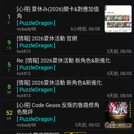
[心得] 夏休み(2026)關卡&對應加值
角
1
[
PuzzleDragon
]
2
nobady98
6小時前
,
08/08
[情報] 2026夏休活動 官網
9
[
PuzzleDragon
]
13
hot413
2天前
,
08/06
Re: [情報] 2026夏休活動 新角色&新進化
5
[
PuzzleDragon
]
7
hot413
3天前
,
08/05
[情報] 2026夏休活動 新角色&新進化
8
[
PuzzleDragon
]
38
hot413
4天前
,
08/04
[心得] Code Geass 反叛的魯路修角
色簡評
52
[
PuzzleDragon
]
69
nobady98
5天前
,
08/02