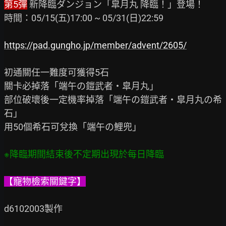
第5彈
 新降臨ダンジョン「皐月丸 降臨！」登場！

時間：05/15(五)17:00 ~ 05/31(日)22:59

https://pad.gungho.jp/member/advent/2605/
初通關任一難度可獲得5石

關卡必掉落「端午の鎧武者・皐月丸」

部位破壞後一定機率掉落「端午の鎧武者・皐月丸の希
石」

用50個希石可兌換「端午の鯉兜」

※降臨期間結束後不定期出現於每日降臨
【寵物檢索關鍵字】
d6102003製作
