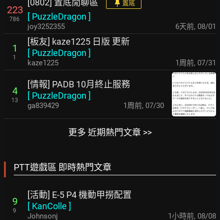
[0802] 置底閒聊區
置底
223
[
PuzzleDragon
]
786
joy3252355
6天前
,
08/01
[板友] kaze1225 日版 更新
1
[
PuzzleDragon
]
1
kaze1225
1周前
,
07/31
[情報] PADB 10月終止服務
4
[
PuzzleDragon
]
13
ga839429
1周前
,
07/30
更多 近期熱門文章 >>
PTT遊戲區 即時熱門文章
[活動] E-5 P4 機動甲撈配置
9
[
KanColle
]
9
Johnsonj
1小時前
,
08/08