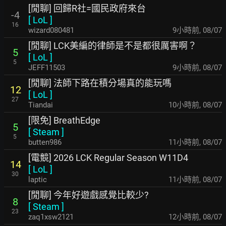
[閒聊] 回歸R社=國民政府來台
-4
[
LoL
]
16
wizard080481
9小時前
,
08/07
[閒聊] LCK美編的律師是不是都很厲害啊？
5
[
LoL
]
5
JEFF11503
9小時前
,
08/07
[閒聊] 法師下路在積分場真的能玩嗎
12
[
LoL
]
27
Tiandai
10小時前
,
08/07
[限免] BreathEdge
5
[
Steam
]
5
butten986
11小時前
,
08/07
[電競] 2026 LCK Regular Season W11D4
14
[
LoL
]
30
laptic
11小時前
,
08/07
[閒聊] 今年好遊戲感覺比較少?
8
[
Steam
]
23
zaq1xsw2121
12小時前
,
08/07