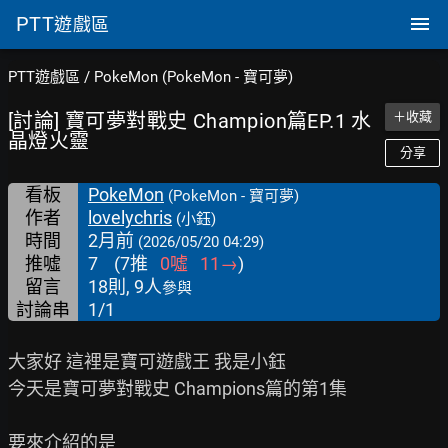
PTT
遊戲區
PTT遊戲區
/
PokeMon (PokeMon - 寶可夢)
[討論] 寶可夢對戰史 Champion篇EP.1 水
＋收藏
晶燈火靈
分享
看板
PokeMon
(PokeMon - 寶可夢)
作者
lovelychris
(小鈺)
時間
2月前
(2026/05/20 04:29)
推噓
7
(
7
推
0
噓
11
→
)
留言
18則, 9人
參與
討論串
1/1
大家好 這裡是寶可遊戲王 我是小鈺

今天是寶可夢對戰史 Champions篇的第1集

要來介紹的是
