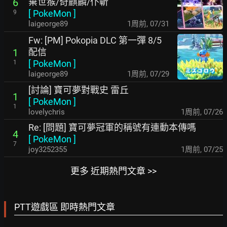
棄世猴/奇麒麟/仆斬
6
[
PokeMon
]
9
laigeorge89
1周前
,
07/31
Fw: [PM] Pokopia DLC 第一彈 8/5
配信
1
[
PokeMon
]
1
laigeorge89
1周前
,
07/29
[討論] 寶可夢對戰史 雷丘
1
[
PokeMon
]
1
lovelychris
1周前
,
07/26
Re: [問題] 寶可夢冠軍的稱號有連動本傳嗎
4
[
PokeMon
]
7
joy3252355
1周前
,
07/25
更多 近期熱門文章 >>
PTT遊戲區 即時熱門文章