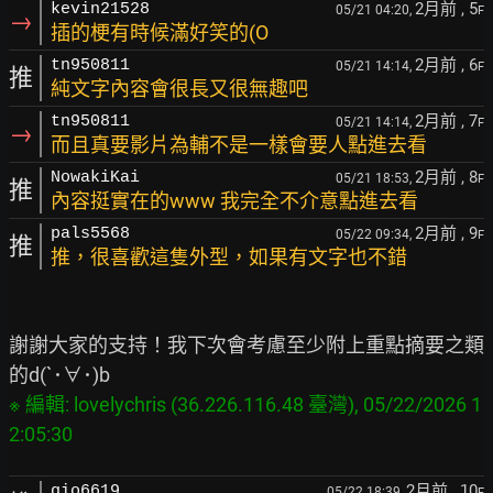
2月前
, 5
kevin21528
05/21 04:20,
F
→
插的梗有時候滿好笑的(O
2月前
, 6
tn950811
05/21 14:14,
F
推
純文字內容會很長又很無趣吧
2月前
, 7
tn950811
05/21 14:14,
F
→
而且真要影片為輔不是一樣會要人點進去看
2月前
, 8
NowakiKai
05/21 18:53,
F
推
內容挺實在的www 我完全不介意點進去看
2月前
, 9
pals5568
05/22 09:34,
F
推
推，很喜歡這隻外型，如果有文字也不錯
謝謝大家的支持！我下次會考慮至少附上重點摘要之類
※ 編輯: lovelychris (36.226.116.48 臺灣), 05/22/2026 1
2月前
, 10
gio6619
05/22 18:39,
F