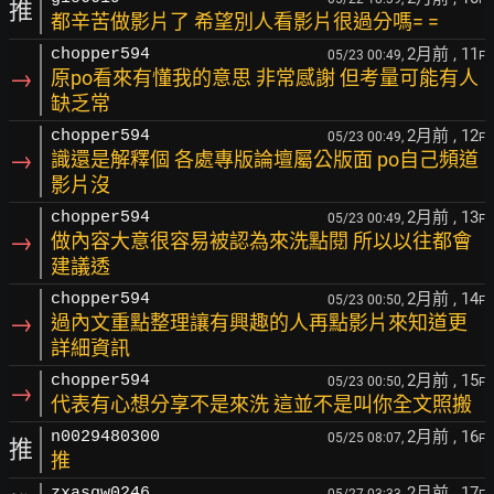
推
都辛苦做影片了 希望別人看影片很過分嗎= =
2月前
, 11
chopper594
05/23 00:49,
F
→
原po看來有懂我的意思 非常感謝 但考量可能有人
缺乏常
2月前
, 12
chopper594
05/23 00:49,
F
→
識還是解釋個 各處專版論壇屬公版面 po自己頻道
影片沒
2月前
, 13
chopper594
05/23 00:49,
F
→
做內容大意很容易被認為來洗點閱 所以以往都會
建議透
2月前
, 14
chopper594
05/23 00:50,
F
→
過內文重點整理讓有興趣的人再點影片來知道更
詳細資訊
2月前
, 15
chopper594
05/23 00:50,
F
→
代表有心想分享不是來洗 這並不是叫你全文照搬
2月前
, 16
n0029480300
05/25 08:07,
F
推
推
2月前
, 17
zxasqw0246
05/27 03:33,