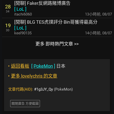
[閒聊] Faker反網路賭博廣告
28
[
LoL
]
34
itachi6060
13小時前
,
08/07
[閒聊] BLG TES虎撲評分 Bin哥獲得最高分
19
[
LoL
]
30
keel90135
14小時前
,
08/07
更多 即時熱門文章 >>
‣
返回看板
[
PokeMon
]
日本
‣
更多 lovelychris 的文章
文章代碼(AID):
#1g3JY_Qy
(PokeMon)
關閉廣告 方便截圖