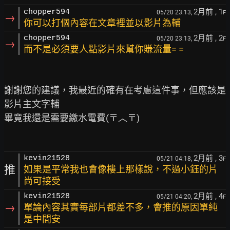
2月前
, 1
chopper594
05/20 23:13,
F
→
你可以打個內容在文章裡並以影片為輔
2月前
, 2
chopper594
05/20 23:13,
F
→
而不是必須要人點影片來幫你賺流量= =
謝謝您的建議，我最近的確有在考慮這件事，但應該是
影片主文字輔

畢竟我還是需要繳水電費(〒︿〒)

2月前
, 3
kevin21528
05/21 04:18,
F
推
如果是平常我也會像樓上那樣說，不過小鈺的片
尚可接受
2月前
, 4
kevin21528
05/21 04:20,
F
→
單論內容其實每部片都差不多，會推的原因單純
是中間安