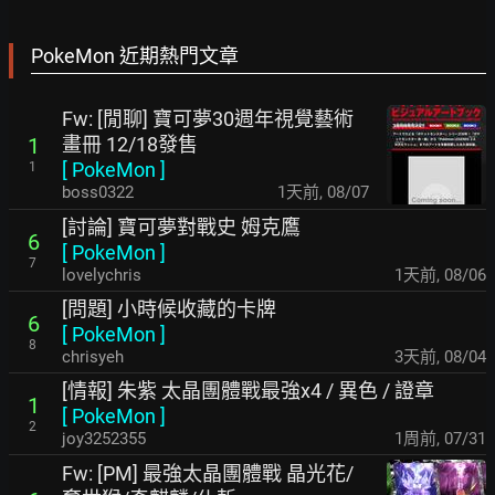
PokeMon 近期熱門文章
Fw: [閒聊] 寶可夢30週年視覺藝術
畫冊 12/18發售
1
[
PokeMon
]
1
boss0322
1天前
,
08/07
[討論] 寶可夢對戰史 姆克鷹
6
[
PokeMon
]
7
lovelychris
1天前
,
08/06
[問題] 小時候收藏的卡牌
6
[
PokeMon
]
8
chrisyeh
3天前
,
08/04
[情報] 朱紫 太晶團體戰最強x4 / 異色 / 證章
1
[
PokeMon
]
2
joy3252355
1周前
,
07/31
Fw: [PM] 最強太晶團體戰 晶光花/