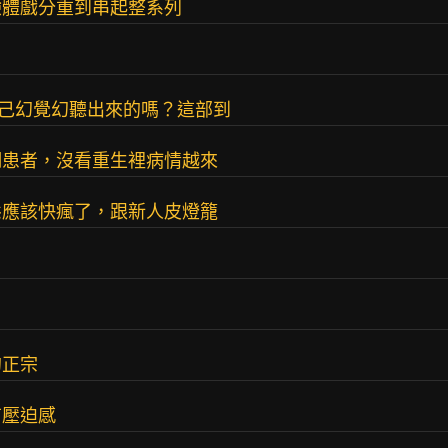
驗體戲分重到串起整系列
自己幻覺幻聽出來的嗎？這部到
調患者，沒看重生裡病情越來
態應該快瘋了，跟新人皮燈籠
的正宗
有壓迫感