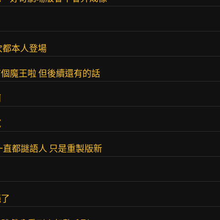
每次都本人登場
個魔王啦 但後續還有的話
啊
膩
一直都謎語人 只是重製版新
絕了