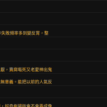
作失敗頻率多到變反胃，整
人厭，賣腐嘔死又老愛神出鬼
毫無意義。能把以前的人氣反
吧，好奇劇場版會不會弄成像