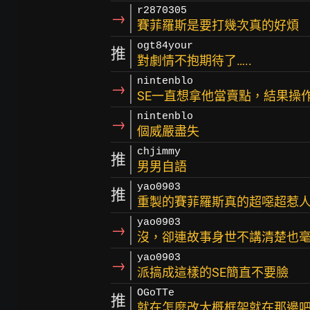
r2870305
→
賽菲羅斯是要打幾次真的好煩
ogt84your
推
對劇情不抱期待了…..
nintenblo
→
SE一直想拿他當賣點，結果操
nintenblo
→
個威嚴盡失
chjimmy
推
男男自語
yao0903
推
重製的賽菲羅斯真的超噁超惹
yao0903
→
沒，卻連故事身世不講清楚也
yao0903
→
派搞成這樣的SE簡直不要臉
OGoTTe
推
就在怎麼改大概框架就在那邊