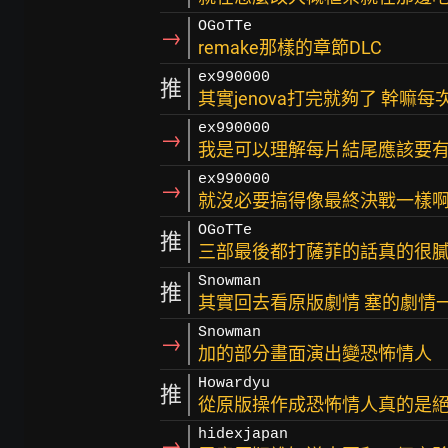
OGoTTe
→
remake那樣的章節DLC
ex990000
推
其實jenova打完就夠了 幹嘛
ex990000
→
我是可以理解每片結尾應該要有
ex990000
→
就沒必要搞得像最終決戰一樣
OGoTTe
推
三部最後都打薩菲的話真的很
Snowman
推
其實回去看原版劇情 塞的劇情
Snowman
→
加的部分畫面演出變恐怖情人
Howardyu
推
從原版操作成恐怖情人真的是
hidexjapan
→