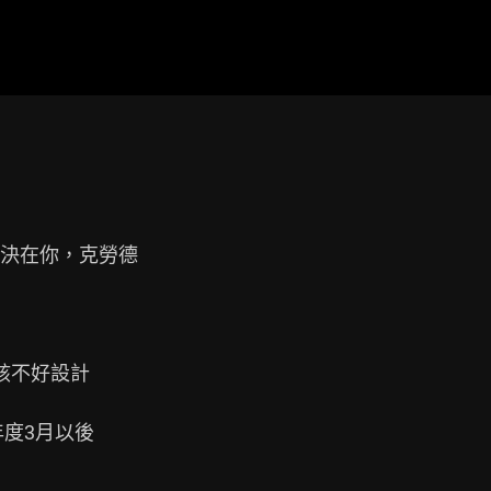
決在你，克勞德

該不好設計

度3月以後
