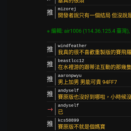
塞真的很煩
mizorej
推
開發者說只有一個結局 但沒說
windfeather
推
我真的很不喜歡重製版的賽飛
beastlcc12
推
在水裡游的跟蒂法互動的那幾隻是
aaronpwyu
推
男上加男 男能可貴 94FF7
andyself
推
賽原版也沒好到哪啦，小時候沒
andyself
→
已
kcs58899
推
賽原版不就是個媽寶