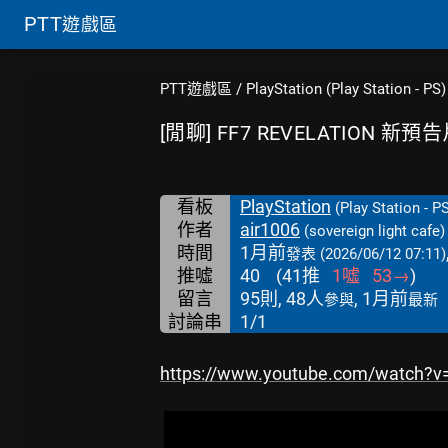
PTT
遊戲區
PTT遊戲區
/
PlayStation (Play Station - PS)
[閒聊] FF7 REVELATION 新預
看板
PlayStation
(Play Station - P
作者
air1006
(sovereign light cafe)
時間
1月前
發表
(2026/06/12 07:11)
推噓
40
(
41
推
1
噓
53
→
)
留言
95則, 48人
, 1月前
參與
最新
討論串
1/1
https://www.youtube.com/watch?