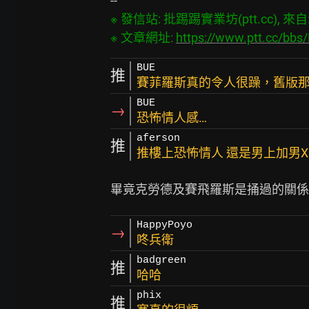
※ 發信站: 批踢踢實業坊(ptt.cc), 來自: 1
※ 文章網址: 
https://www.ptt.cc/bbs
BUE
推
賽菲羅斯真的令人很躁，舊版
BUE
→
恐怖情人感…
aferson
推
推樓上恐怖情人 還是男上加男X
HappyPoyo
→
咚兵衛
badgreen
推
哈哈
phix
推