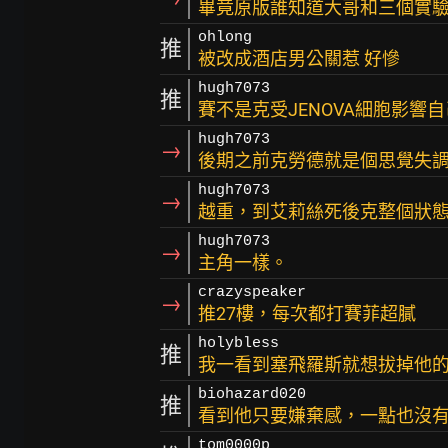
畢竟原版誰知道大哥和三個實
ohlong
推
被改成酒店男公關惹 好慘
hugh7073
推
賽不是克受JENOVA細胞影響
hugh7073
→
後期之前克勞德就是個思覺失
hugh7073
→
越重，到艾莉絲死後克整個狀
hugh7073
→
主角一樣。
crazyspeaker
→
推27樓，每次都打賽菲超膩
holybless
推
我一看到塞飛羅斯就想拔掉他
biohazard020
推
看到他只要嫌棄感，一點也沒
tom0000p