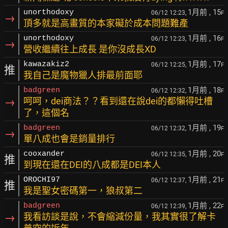
1月前
, 15
unorthodoxy
06/12 12:23,
F
→
頂多就是高畫質的本家礙於成本問題難產
1月前
, 16
unorthodoxy
06/12 12:23,
F
→
營收繼續往上成長 是你沒成長XD
1月前
, 17
kawazakiz2
06/12 12:25,
F
推
我自己是魔物獵人排最前面耶
1月前
, 18
badgreen
06/12 12:32,
F
→
呵呵，dei商法？？看到還在說dei的都懶得吐槽
了，這個名
1月前
, 19
badgreen
06/12 12:32,
F
→
單八成也會是銷量排行
1月前
, 20
cooxander
06/12 12:35,
F
推
到現在還在DEI的八成都是DEI本人
1月前
, 21
OROCHI97
06/12 12:37,
F
推
我是聖女密碼第一，狼叔第二
1月前
, 22
badgreen
06/12 12:39,
F
→
我看訪談是說，不會縮減份量，我其實很了解卡