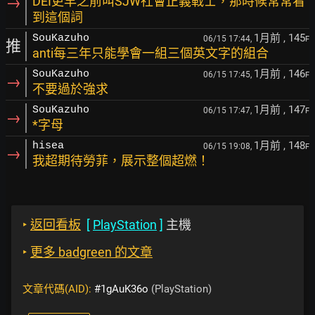
→
DEI更早之前叫SJW社會正義戰士，那時候常常看
到這個詞
1月前
, 145
SouKazuho
06/15 17:44,
F
推
anti每三年只能學會一組三個英文字的組合
1月前
, 146
SouKazuho
06/15 17:45,
F
→
不要過於強求
1月前
, 147
SouKazuho
06/15 17:47,
F
→
*字母
1月前
, 148
hisea
06/15 19:08,
F
→
我超期待勞菲，展示整個超燃！
‣
返回看板
[
PlayStation
]
主機
‣
更多 badgreen 的文章
文章代碼(AID):
#1gAuK36o
(PlayStation)