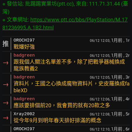
※ 發信站: 批踢踢實業坊(ptt.cc), 來自: 111.71.31.44 (臺
灣)

※ 文章網址: 
https://www.ptt.cc/bbs/PlayStation/M.17
81236995.A.1B2.html
1月前
, 1
OROCHI97
06/12 12:03,
F
推
戰嬸好強
1月前
, 2
badgreen
06/12 12:05,
F
→
跟我個人關注名單差不多，除了把戰爭器械換成
龍族教義2
1月前
, 3
badgreen
06/12 12:05,
F
→
資料片，王國之心換成魔物資料片，史皮羅換成fa
bleXD
1月前
, 4
badgreen
06/12 12:06,
F
→
應該要排個前20，我會買的就有20款之多
1月前
, 5
Xray2002
06/12 12:08,
F
→
從今年9月到明年春天排好排滿的概念
1月前
, 6
OROCHI97
06/12 12:10,
F