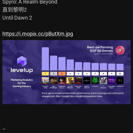
Spyro: A Realm Beyond

直到黎明2

Until Dawn 2

https://i.mopix.cc/pButXm.jpg