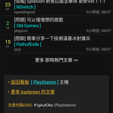
[情報] Splatoon 斯普拉遁塗擊隊 更新Ver.1.1.1
23
[
NSwitch
]
47
speedingriot
9小時前
,
08/07
[問題] 可以慢慢想的遊戲
2
[
Old-Games
]
10
phpjson
9小時前
,
08/07
[閒聊] 簡單分享一下掛網滿暴冰射傭兵
15
[
PathofExile
]
31
rjrjrj
9小時前
,
08/07
更多 即時熱門文章 >>
‣
返回看板
[
PlayStation
]
主機
‣
更多 badgreen 的文章
文章代碼(AID):
#1gAuK36o
(PlayStation)