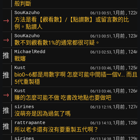
般判斷
1月前
, 122
SouKazuho
06/13 00:51,
F
→
方法是看【觀看數】/【點讃數】或留言數的比
例。點讃人
1月前
, 123
SouKazuho
06/13 00:51,
F
→
數不到觀看數1%的通常都很可疑。
1月前
, 124
MichaelRedd
06/13 02:53,
F
推
戰嬸
1月前
, 125
Kust
06/13 03:46,
F
推
bio0~6都是用數字啊 怎麼可能中間插一個V... 而且
5代重製穩
1月前
, 126
Kust
06/13 03:46,
F
→
賺的怎麼可能不做 吃書改地點也要做吧
1月前
, 127
sirines
06/13 12:19,
F
推
沒萌夯是因為過氣了嗎
1月前
, 128
rattrapante
06/13 14:13,
F
推
所以老卡還有沒有要重製五代啊？
1月前
, 129
sirines
06/13 14:38,
F