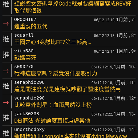
推
聽說聖女密碼拿掉Code就是要讓縮寫變成REV好
取代那個很
1月前
, 7
OROCHI97
06/12 12:10,
F
→
難重製的五代
1月前
, 8
squarll
06/12 12:13,
F
推
王國之心4竟然比FF7第三部高…
1月前
, 9
vito530
06/12 12:14,
F
推
戰嬸笑死
1月前
, 10
s090270
06/12 12:15,
F
→
戰神這麼高嗎？感覺沒什麼吸引力
1月前
, 11
seraphic298
06/12 12:18,
F
推
這是關注度 光是建模就吵翻了關注度當然高
1月前
, 12
seraphic298
06/12 12:18,
F
→
比較意外劍星：血雨居然沒上榜
1月前
, 13
jack30338
06/12 12:22,
F
推
DEI商法 光討論度直接屌虐其他
1月前
, 14
unorthodoxy
06/12 12:23,
F
推
新聞標題 呃 console本來就沒有dying啊wwww