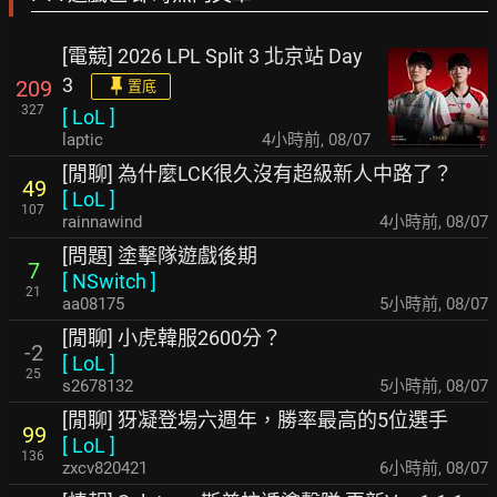
[電競] 2026 LPL Split 3 北京站 Day
3
209
置底
327
[
LoL
]
laptic
4小時前
,
08/07
[閒聊] 為什麼LCK很久沒有超級新人中路了？
49
[
LoL
]
107
rainnawind
4小時前
,
08/07
[問題] 塗擊隊遊戲後期
7
[
NSwitch
]
21
aa08175
5小時前
,
08/07
[閒聊] 小虎韓服2600分？
-2
[
LoL
]
25
s2678132
5小時前
,
08/07
[閒聊] 犽凝登場六週年，勝率最高的5位選手
99
[
LoL
]
136
zxcv820421
6小時前
,
08/07