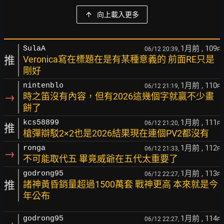
向上載入更多
1月前
, 109
SulaA
06/12 20:39,
F
推
Veronica寫在標題在是有某種意義的 前面RE只是
剛好
1月前
, 110
nintenblo
06/12 21:19,
F
→
時之笛沒有內容，但有2026這幾個字就贏不少畫
餅了
1月前
, 111
kcs58899
06/12 21:20,
F
推
槍彈辯駁2×2也是2026結果現在連個PV2都沒有
1月前
, 112
ronga
06/12 21:33,
F
→
不可能取代五 畢竟威爺在五代太重要了
1月前
, 113
godrong95
06/12 22:27,
F
推
諸神黃昏銷量超過1500萬套 戰神更高 本來就是今
年公布
1月前
, 114
godrong95
06/12 22:27,
F