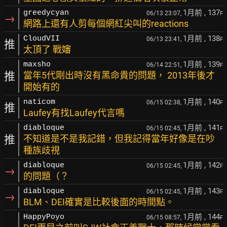
1月前
, 137
greedycyan
06/13 23:07,
F
→
網路上還有人剪每個網紅尖叫的reactions
1月前
, 138
CloudVII
06/13 23:41,
F
推
太頂了 戰嬸
1月前
, 139
maxsho
06/14 22:51,
F
推
當年5代剛出時沒有黑命貴的問題， 2013年後才
開始有的
1月前
, 140
naticom
06/15 02:38,
F
推
Laufey有找Laufey代言嗎
1月前
, 141
diabloque
06/15 02:45,
F
推
不知道是不是我記錯，但我記得當年好像是在吵
種族歧視
1月前
, 142
diabloque
06/15 02:45,
F
→
的問題（？
1月前
, 143
diabloque
06/15 02:45,
F
→
BLM、DEI確實是比較後面的時間點。
1月前
, 144
HappyPoyo
06/15 08:57,
F