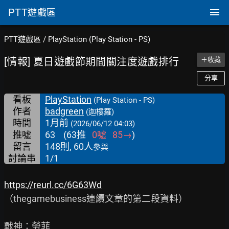
PTT
遊戲區
PTT遊戲區
/
PlayStation (Play Station - PS)
[情報] 夏日遊戲節期間關注度遊戲排行
＋收藏
分享
看板
PlayStation
(Play Station - PS)
作者
badgreen
(迦樓羅)
時間
1月前
(2026/06/12 04:03)
推噓
63
(
63
推
0
噓
85
→
)
留言
148則, 60人
參與
討論串
1/1
https://reurl.cc/6G63Wd
（thegamebusiness連續文章的第二段資料）

戰神：勞菲
