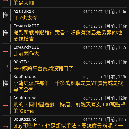
→
的最大咖
1月前
, 115
hitsukix
06/12 23:07,
F
推
FF7也太慘
1月前
, 116
EdwardXIII
06/12 23:39,
F
推
提到新戰神跟諸神黃昏，好像有消息是勞菲的地
圖規模會
1月前
, 117
EdwardXIII
06/12 23:39,
F
→
比前兩作大
1月前
, 118
OGoTTe
06/13 00:36,
F
→
FF7都跨平台賣爛沒藉口了
1月前
, 119
SouKazuho
06/13 00:51,
F
推
小龍史派羅那個一千多萬點擊是買YT廣告或是找
專門公司
1月前
, 120
SouKazuho
06/13 00:51,
F
→
刷的，同中國遊戲「歸唐」前幾天有支900萬點擊
的“Game
1月前
, 121
SouKazuho
06/13 00:51,
F
→
play預告片”，也是類似手法。要怎麼分辨呢？一