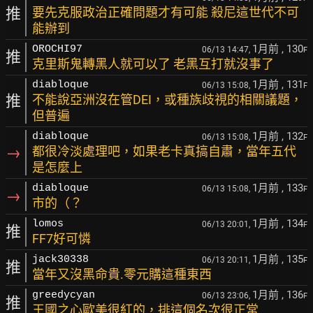
推
要先克服政治正確問題才有可能 殺尼這世代不可
能辦到
1月前
, 130
OROCHI97
06/13 14:47,
F
推
克里斯鬼轉黑人就可以了 老黑互打就沒事了
1月前
, 131
diabloque
06/13 15:08,
F
推
不能說亞洲沒在管DEI，或種族歧視的相關議題，
但普遍
1月前
, 132
diabloque
06/13 15:08,
F
→
都很冷淡處理吧，如果老卡真搞自肅，當年五代
是怎麼上
1月前
, 133
diabloque
06/13 15:08,
F
→
市的（？
1月前
, 134
lomos
06/13 20:01,
F
推
FF7好可憐
1月前
, 135
jack30338
06/13 20:11,
F
推
當年又沒黑命貴.零元購這種東西
1月前
, 136
greedycyan
06/13 23:06,
F
推
王國之心歐美很紅的，排這個名次很正常