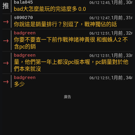
1月前
, 30
bala045
06/12 12:45,
F
推
bad大怎麼能玩的完這麼多 0.0
1月前
, 31
s090270
06/12 12:47,
F
→
你說這是銷量排行？別逗了，戰神獨佔的話
1月前
, 32
badgreen
06/12 12:51,
F
→
你要不要查一下前作戰神諸神黃很 和蜘蛛人2 不
含pc的銷
1月前
, 33
badgreen
06/12 12:51,
F
→
量，他們第一年上都沒pc版本喔，pc銷量對於他
們本來就沒
1月前
, 34
badgreen
06/12 12:51,
F
→
多少
廣告