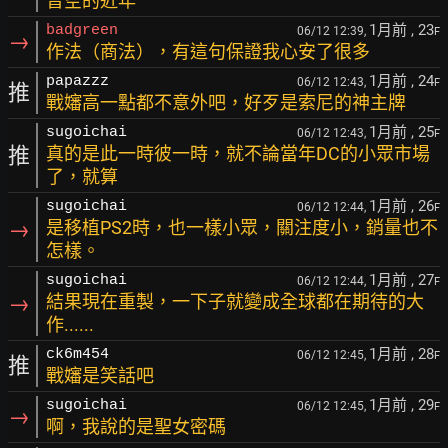
普空的近年
1月前
, 23
badgreen
06/12 12:39,
F
→
作法（商法），有這句保證我心安了很多
1月前
, 24
papazzz
06/12 12:43,
F
推
戰嬸高一點都不意外吧，好歹是索尼的神主牌
1月前
, 25
sugoichai
06/12 12:43,
F
推
真的是此一時彼一時，就不論當年DC的小眾市場
了，就算
1月前
, 26
sugoichai
06/12 12:44,
F
→
是移植PS2時，也一樣小眾，關注度小，銷量也不
怎樣。
1月前
, 27
sugoichai
06/12 12:44,
F
→
結果現在重製，一下子就變成全球都在期待的大
作......
1月前
, 28
ck6m454
06/12 12:45,
F
推
戰嬸是笑話吧
1月前
, 29
sugoichai
06/12 12:45,
F
→
啊，我說的是聖女密碼