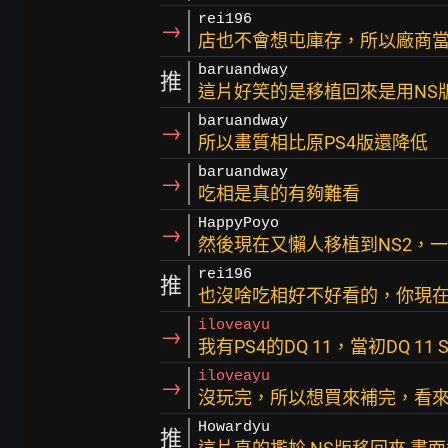
rei196
→
店也不會想屯庫存，所以廠商
baruandway
推
這片好笑的是移植回來是用NS
baruandway
→
所以畫質相比原PS4版還降低
baruandway
→
吃相是真的有夠難看
HappyPoyo
→
然後現在又懶人移植到NS2，
rei196
推
也沒啥吃相好不好看的，你現在數
iloveayu
→
我有PS4的DQ 11，當初DQ 11
iloveayu
→
沒玩完，所以想買來補完，看
Howardyu
推