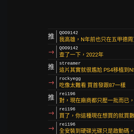
QOO9142
推
我高雄，N年前也只在五甲德周
QOO9142
→
查了一下，2022年
streamer
推
這片其實就很尷尬 PS4移植到N
rockyegg
→
吃像太難看 買首發跟87一樣
rei196
推
對，現在廠商都只壓一批而已
rei196
→
買了，你這種現在想買的就買數
rei196
→
全安裝到硬碟光碟只是啟動碼