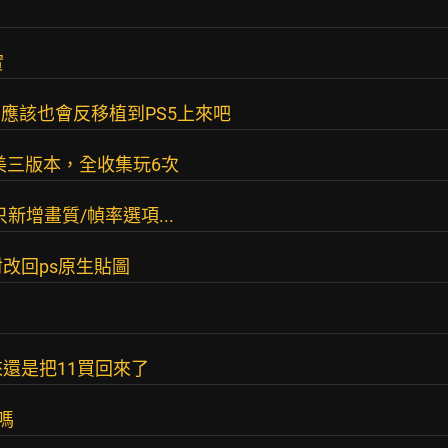
實
，應該也會反移植到PS5上來吧
中日美三版本，全收集玩6次
新增畫質/幀率選項...
改回ps原生貼圖
來還是把11買回來了
嗎