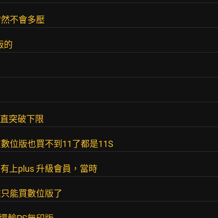
當然不會多壓
版的
一直突破下限
位版也買不到11了都是11S
 S有上plus 升級會員，當時
來只能買數位版了