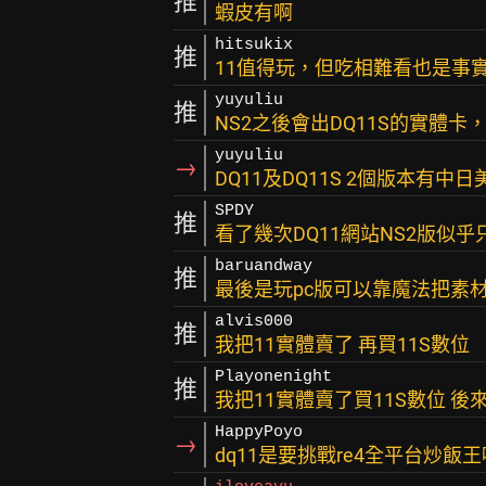
推
蝦皮有啊
hitsukix
推
11值得玩，但吃相難看也是事
yuyuliu
推
NS2之後會出DQ11S的實體卡
yuyuliu
→
DQ11及DQ11S 2個版本有
SPDY
推
看了幾次DQ11網站NS2版似乎只
baruandway
推
最後是玩pc版可以靠魔法把素材
alvis000
推
我把11實體賣了 再買11S數位
Playonenight
推
我把11實體賣了買11S數位 後
HappyPoyo
→
dq11是要挑戰re4全平台炒飯王