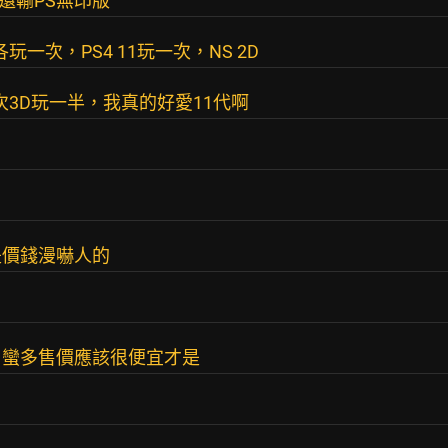
面還輸PS無印版
玩一次，PS4 11玩一次，NS 2D
玩一次3D玩一半，我真的好愛11代啊
是價錢漫嚇人的
片蠻多售價應該很便宜才是