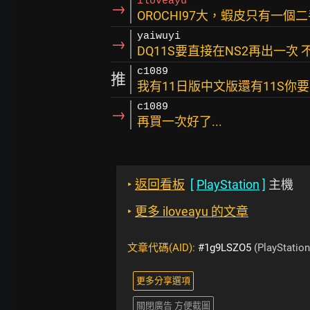
iloveayu
→
OROCHI97大，蝦皮只有一個二
yaiwuyi
→
DQ11S要直接在NS2再出一次
c1089
推
我有11日版中文版還有11S你
c1089
→
再買一次好了...
‣
返回看板
[
PlayStation
]
主機
‣
更多 iloveayu 的文章
文章代碼(AID):
#1g9LSZO5
(PlayStation
更多分享選項
關閉廣告 方便截圖