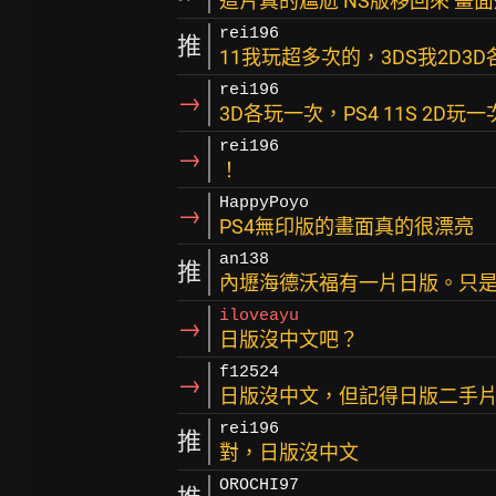
這片真的尷尬 NS版移回來 畫
rei196
推
11我玩超多次的，3DS我2D3D各
rei196
→
3D各玩一次，PS4 11S 2D
rei196
→
！
HappyPoyo
→
PS4無印版的畫面真的很漂亮
an138
推
內壢海德沃福有一片日版。只
iloveayu
→
日版沒中文吧？
f12524
→
日版沒中文，但記得日版二手
rei196
推
對，日版沒中文
OROCHI97