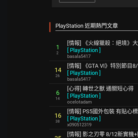
PlayStation 近期熱門文章
[情報] 《火線獵殺：絕境》
1
[
PlayStation
]
2
basala5417
[情報] 《GTA VI》特別節目8/2
14
[
PlayStation
]
26
basala5417
[心得] 轉世之獸 通關短心得
6
[
PlayStation
]
14
ocelotadam
[情報] PS5國外包裝 有貼心
16
[
PlayStation
]
38
x090512319
[情報] 影之刃零 8/12新實機