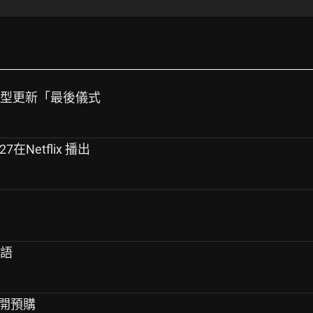
大型更新「最後儀式
7在Netflix 播出
標語
+開預購