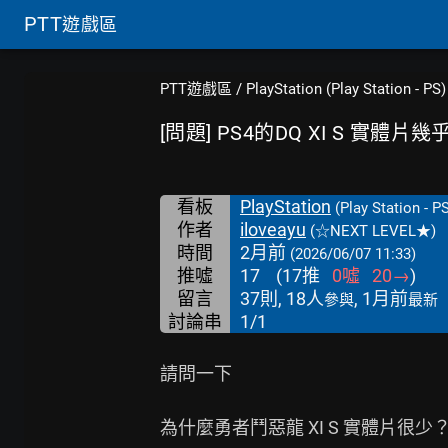
PTT
遊戲區
PTT遊戲區
/
PlayStation (Play Station - PS)
[問題] PS4的DQ XI S 實體片
看板
PlayStation
(Play Station - P
作者
iloveayu
(☆NEXT LEVEL★)
時間
2月前
(2026/06/07 11:33)
推噓
17
(
17
推
0
噓
20
→
)
留言
37則, 18人
, 1月前
參與
最新
討論串
1/1
請問一下

為什麼勇者鬥惡龍 XI S 實體片很少？