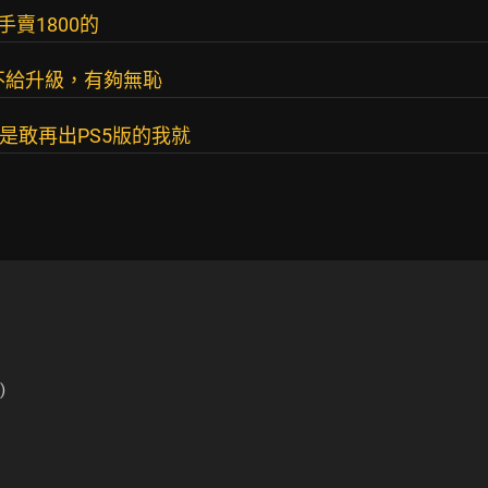
手賣1800的
 不給升級，有夠無恥
要是敢再出PS5版的我就
)