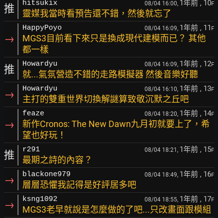
1年前
, 10
hitsukix
08/04 16:00,
F
推
靈媒我當時看預告還不錯，然後就忘了
1年前
, 11
HappyPoyo
08/04 16:09,
F
→
MGS3目前看下來只是換成現代建模而已？ 其他
都一樣
1年前
, 12
Howardyu
08/04 16:09,
F
推
就...氣氛營造不錯的走路模擬器 然後音樂好聽
1年前
, 13
Howardyu
08/04 16:10,
F
→
主打的雙重世界切換解謎算致敬沉默之丘吧
1年前
, 14
feaze
08/04 18:20,
F
→
新作Cronos: The New Dawn九月初就要上了，希
望也好玩！
1年前
, 15
r291
08/04 18:21,
F
推
最期之詩的內容？
1年前
, 16
blackone979
08/04 18:49,
F
→
層層恐懼我記得是好評居多吧
1年前
, 17
ksng1092
08/04 18:55,
F
→
MGS3老早就說是怎麼做的了吧...只改畫面跟模組