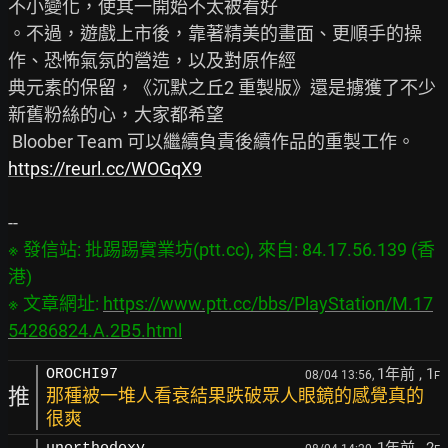
不小變化，使其一開始不太被看好

。不過，遊戲上市後，靠著精美的畫面、更順手的操
作、恐怖氣氛的營造，以及對原作經

典元素的保留，《沉默之丘2 重製版》還是擄獲了不少
新舊粉絲的心，大家都希望

https://reurl.cc/WOGqX9
※ 發信站: 批踢踢實業坊(ptt.cc), 來自: 84.17.56.139 (香
港)

※ 文章網址: 
https://www.ptt.cc/bbs/PlayStation/M.17
54286824.A.2B5.html
1年前
, 1
OROCHI97
08/04 13:56,
F
推
那種被一堆人看衰結果跌破眾人眼鏡的感覺真的
很爽
1年前
, 2