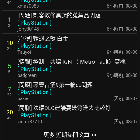
44
xmas0080
6小時前
,
08/08
[問題] 刺客教條黑旗的蒐集品問題
1
[
PlayStation
]
3
jerry80145
6小時前
,
08/08
[心得] 輪迴之獸 白金
10
[
PlayStation
]
22
Tsuyoi
8小時前
,
08/08
[情報] 控制：共鳴 IGN （ Metro Fault）實機
5
[
PlayStation
]
5
badgreen
9小時前
,
08/08
[問題] 惡靈古堡9第一輪cp問題
7
[
PlayStation
]
22
paxie
1天前
,
08/07
[閒聊] 法環DLC建議要幾等進去比較好
20
[
PlayStation
]
42
victor87710
1天前
,
08/07
更多 近期熱門文章 >>