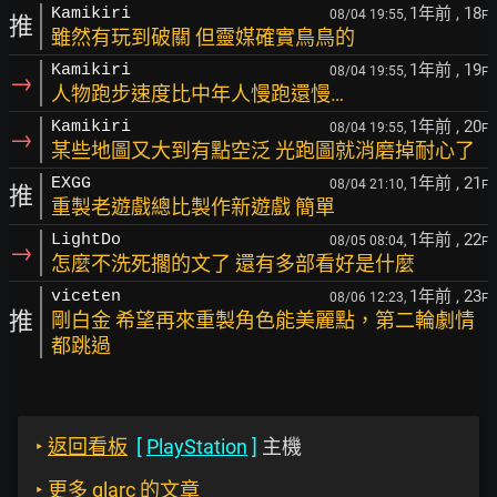
1年前
, 18
Kamikiri
08/04 19:55,
F
推
雖然有玩到破關 但靈媒確實鳥鳥的
1年前
, 19
Kamikiri
08/04 19:55,
F
→
人物跑步速度比中年人慢跑還慢…
1年前
, 20
Kamikiri
08/04 19:55,
F
→
某些地圖又大到有點空泛 光跑圖就消磨掉耐心了
1年前
, 21
EXGG
08/04 21:10,
F
推
重製老遊戲總比製作新遊戲 簡單
1年前
, 22
LightDo
08/05 08:04,
F
→
怎麼不洗死擱的文了 還有多部看好是什麼
1年前
, 23
viceten
08/06 12:23,
F
推
剛白金 希望再來重製角色能美麗點，第二輪劇情
都跳過
‣
返回看板
[
PlayStation
]
主機
‣
更多 glarc 的文章