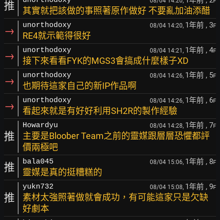
unorthodoxy
08/04 14:20,
F
推
其實就把該做的事照著原作做好 不要亂加油添醋
1年前
, 3
unorthodoxy
08/04 14:20,
F
→
RE4就示範得很好
1年前
, 4
unorthodoxy
08/04 14:21,
F
→
接下來看看FYK的MGS3會搞成什麼樣子XD
1年前
, 5
unorthodoxy
08/04 14:26,
F
→
也期待這家自己的新IP作品啊
1年前
, 6
unorthodoxy
08/04 14:26,
F
→
看起來就是有好好利用SH2R的製作經驗
1年前
, 7
Howardyu
08/04 14:28,
F
推
主要是Bloober Team之前的靈媒跟層層恐懼都評
價兩極吧
1年前
, 8
bala045
08/04 15:06,
F
推
靈媒是真的挺糟糕的
1年前
, 9
yukn732
08/04 15:08,
F
推
素材太強照著做就會成功，有可能這家只是欠缺
好劇本