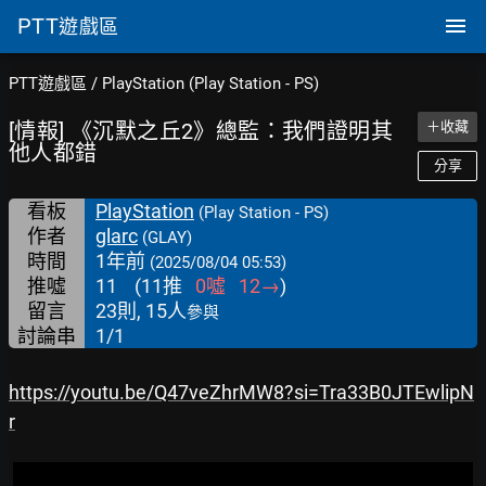
PTT
遊戲區
PTT遊戲區
/
PlayStation (Play Station - PS)
[情報] 《沉默之丘2》總監：我們證明其
＋收藏
他人都錯
分享
看板
PlayStation
(Play Station - PS)
作者
glarc
(GLAY)
時間
1年前
(2025/08/04 05:53)
推噓
11
(
11
推
0
噓
12
→
)
留言
23則, 15人
參與
討論串
1/1
https://youtu.be/Q47veZhrMW8?si=Tra33B0JTEwlipN
r