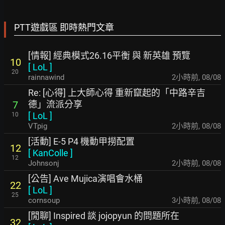
PTT遊戲區 即時熱門文章
[情報] 經典模式26.16平衡 與 新英雄 預覽
10
[
LoL
]
20
rainnawind
2小時前
,
08/08
Re: [心得] 上大師心得 重新竄起的「中路辛吉
德」流派分享
7
[
LoL
]
10
VTpig
2小時前
,
08/08
[活動] E-5 P4 機動甲撈配置
12
[
KanColle
]
12
Johnsonj
2小時前
,
08/08
[公告] Ave Mujica演唱會水桶
22
[
LoL
]
25
cornsoup
3小時前
,
08/08
[閒聊] Inspired 談 jojopyun 的問題所在
32