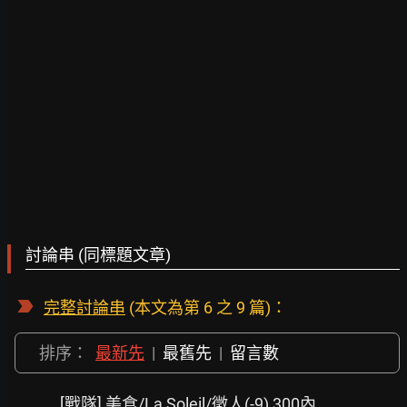
討論串 (同標題文章)
完整討論串
(本文為第 6 之 9 篇)：
排序：
最新先
|
最舊先
|
留言數
[戰隊] 美食/La Soleil/徵人(-9) 300內