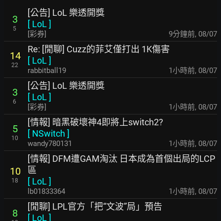
[公告] LoL 樂透開獎
3
[
LoL
]
5
[彩券]
9分鐘前
,
08/07
Re: [閒聊] Cuzz的菲艾僅打出 1K傷害
14
[
LoL
]
22
rabbitball19
1小時前
,
08/07
[公告] LoL 樂透開獎
3
[
LoL
]
6
[彩券]
1小時前
,
08/07
[情報] 暗黑破壞神4即將上switch2?
5
[
NSwitch
]
10
wandy780131
1小時前
,
08/07
[情報] DFM遭GAM淘汰 日本成為首個出局的LCP
區
10
[
LoL
]
18
lb01833364
1小時前
,
08/07
[閒聊] LPL官方「把“文波”局」預告
8
[
LoL
]