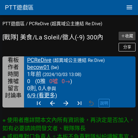
PTT
遊戲區
PTT遊戲區
/
PCReDive (超異域公主連結 Re:Dive)
[戰隊] 美食/La Soleil/徵人(-9) 300內
＋收藏
分享
看板
PCReDive
(超異域公主連結 Re:Dive)
作者
becow01
(be)
時間
1年前
(2024/10/03 13:08)
推噓
0
(
0
推
0
噓
0
→
)
留言
0則, 0人
參與
討論串
6/9 (看更多)
說明
※ 使用者應詳閱本文內所有資訊後，再決定是否加入，
如有必要請詢問發文者、戰隊隊長
※ 或相應對口負責人。本板不負責戰隊糾紛調解事宜。