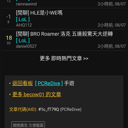
12
rainnawind
2小時前
,
08/07
[閒聊] HLE是小WE嗎
-1
[
LoL
]
8
AHQ112
2小時前
,
08/07
[閒聊] BRO Roamer 洛克 五連殺驚天大逆轉
18
[
LoL
]
30
daniel0527
2小時前
,
08/07
更多 即時熱門文章 >>
‣
返回看板
[
PCReDive
]
手遊
‣
更多 becow01 的文章
文章代碼(AID):
#1c_fT79Q
(PCReDive)
關閉廣告 方便截圖