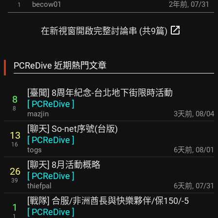
becow01
2年前
,
07/31
1
open_in_new
在新視窗開啟完整討論串 (共9篇)
PCReDive 近期熱門文章
[臺聞] 8周年紀念-台北地下街限時活動
8
[
PCReDive
]
8
mazjin
3天前
,
08/04
[聊天] So-net序號(台版)
13
[
PCReDive
]
16
togs
6天前
,
08/01
[聊天] 8月活動概略
26
[
PCReDive
]
39
thiefpal
6天前
,
07/31
[戰隊] 合服/非洲酋長與快樂夥伴/保150/-5
1
[
PCReDive
]
1