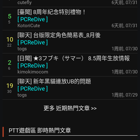
cutefly
6天前
,
07/31
[臺聞] 8周年紀念特別禮物！
5
[
PCReDive
]
5
KotoriCute
6天前
,
07/31
[聊天] 台版限定角色簡易表_8月後
10
[
PCReDive
]
22
togs
1周前
,
07/30
[日聞] ★3フブキ（サマー） 8.5周年生放情報
2
[
PCReDive
]
6
kimokimocom
1周前
,
07/30
[聊天] 新年黑貓連放UB的問題
19
[
PCReDive
]
30
togs
1周前
,
07/29
更多 近期熱門文章 >>
PTT遊戲區 即時熱門文章