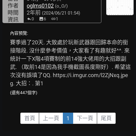
作者
oglms0102
(o_O/)
時間
2年前
(2024/06/21 01:54)
資訊
0
image
6
link
1
內容預覽:
賽季過了20天. 大致處於玩新武器跟回歸本命的銜
接階段. 沒什麼參考價值，大家看了有趣就好^^. 來
統計一下X階4項賽制的前14強大佬用的大招跟副
武. （取前14是因為我手機截圖長度剛好）. 希望這
次沒有誤填了QQ. 
https://i.imgur.com/l2ZjNxq.jpe
g.
 大招：. 第1
(還有447個字)
首頁
上一頁
1
下一頁
尾頁