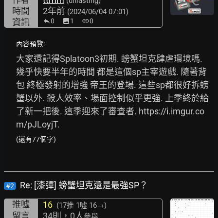
(unlasting)
時間
2年前
(2024/06/04 07:01)
資訊
0
image
1
link
0
內容預覽:
大家還記得Splatoon3初期. 螃蟹坦克肆虐環境嗎. 
幾乎快要半年的時間 都是這個sp主宰遊戲. 隨著背
包 終極發射的增強 帝王的登場. 這些sp都很好拆螃
蟹以外. 殺人效率、場面控制似乎更強. 上季終於給
了新一把後. 這季迎來了審查者. 
https://i.imgur.co
m/pJLoyjT.
(還有77個字)
Re: [漆彈] 螃蟹坦克還是最強SP？
#2
推噓
16
(17推
1噓 16→
)
留言
34則，0人
參與