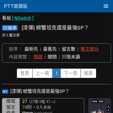
PTT
遊戲區
看板
[
NSwitch
]
[漆彈] 螃蟹坦克還是最強SP？
討論串
共 2 篇文章
排序：
最新先
|
最舊先
|
留言數
|
推文總分
內容預覽：
開啟
|
關閉
|
只限未讀
首頁
上一頁
1
下一頁
尾頁
[漆彈] 螃蟹坦克還是最強SP？
#1
推噓
27
(27推
0噓 47→
)
留言
74則，0人
參與
作者
ttmm