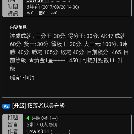
(..............)
時間
8年前
(2017/09/28 14:30)
資訊
0
image
0
link
0
內容預覽:
達成成就:. 三分王: 30分. 得分王: 30分. AK47 成就: 
60分. 雙十: 30分. 籃板王: 30分. 大三元: 100分. 3連
勝: 40分. 勝場 105分. 敗場 40分. 目前積分 : 465. 目
前等級. ★黃金1星-------- [ 450 ] 可提升點數11. 升
級.
(還有17個字)
[升級] 拓荒者球員升級
#2
推噓
4
(4推
0噓 1→
)
留言
5則，0人
參與
作者
Lewis911
(..............)