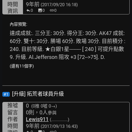
時間
9年前
(2017/09/20 16:18)
資訊
0
image
0
link
0
內容預覽:
達成成就:. 三分王: 30分. 得分王: 30分. AK47 成就: 
60分. 雙十: 30分. 勝場 60分. 敗場 30分. 目前積分 : 
240. 目前等級. ★白銀1星-------- [ 240 ] 可提升點數
9. 升級. Al.Jefferson 阻攻 +3 [72-->75]. D.
(還有11個字)
[升級] 拓荒者球員升級
#1
推噓
0
(0推
0噓 0→
)
留言
0則，0人
參與
作者
Lewis911
(..............)
時間
9年前
(2017/09/13 16:43)