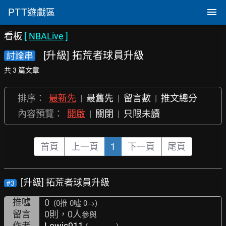
PTT
遊戲區
看板
[
NBALive
]
[升級] 拓荒者球員升級
討論串
共 3 篇文章
排序：
最新先
|
最舊先
|
留言數
|
推文總分
內容預覽：
開啟
|
關閉
|
只限未讀
首頁
上一頁
1
下一頁
尾頁
[升級] 拓荒者球員升級
#3
推噓
0
(0推
0噓 0→
)
留言
0則，0人
參與
作者
Lewis911