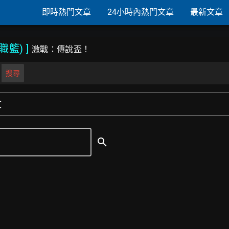
即時熱門文章
24小時內熱門文章
最新文章
國職籃)
]
激戰：傳說盃！
搜尋
文
search