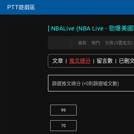
PTT
遊戲區
[ NBALive (NBA Live - 勁爆美
最新
熱門
分頁 (5置底文)
文章
|
推文總分
|
留言數
|
已刪
篩選推文總分 (<0則篩選噓文數)
99
70