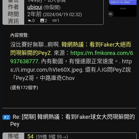
參與
作者
ubiqui
(你裂開)
時間
2年前
(2024/04/19 02:32)
資訊
0
image
2
link
1
內容預覽:
沒比賽好無聊…痾啊. 
韓網熱議：看到Faker大絕而
閃現躲開的PeyZ
. 來源：
https://m.fmkorea.com/6
937638777
.
 內有動圖，有慢速跟正常速度。. 
http
s://i.imgur.com/hVIe60X.jpeg.
 還有人IG問PeyZ說
「PeyZ哥，中路庫奇Chov
(還有172個字)
Re: [閒聊] 韓網熱議：看到Faker球女大閃現躲開的
#2
Pey
推噓
54
(59推
5噓 55→
)