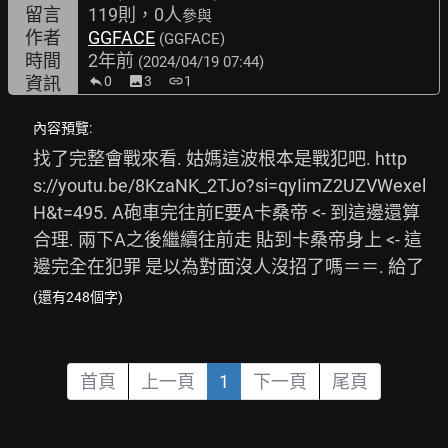
留言
119則，0人
參與
作者
GGFACE
(GGFACE)
時間
2年前
(2024/04/19 07:44)
資訊
0
image
3
link
1
內容預覽:
找了完整會戰來看. 姑媽這波根本是戰犯吧. 
http
s://youtu.be/8KzaNK_2TJo?si=qyIimZ2UZVWexel
H&t=495.
 A砲車完往前E要A卡桑帝 <- 到這邊還算
合理. 兩下A之後繼續往前走 貼到卡桑帝身上 <- 這
邊完全在犯罪 是以為對面沒人沒招了嗎＝＝. 給了
(還有248個字)
首頁
上一頁
1
下一頁
尾頁