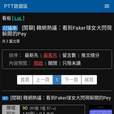
PTT
遊戲區
看板
[
LoL
]
[閒聊] 韓網熱議：看到Faker球女大閃現
討論串
躲開的Pey
共 2 篇文章
排序：
最新先
|
最舊先
|
留言數
|
推文總分
內容預覽：
開啟
|
關閉
|
只限未讀
首頁
上一頁
1
下一頁
尾頁
[閒聊] 韓網熱議：看到Faker球女大閃現躲開的Pey
#1
推噓
90
(91推
1噓 57→
)
留言
149則，0人