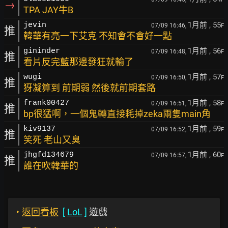
→
TPA JAY牛B
1月前
, 55
jevin
07/09 16:46,
F
推
韓華有亮一下艾克 不知會不會好一點
1月前
, 56
gininder
07/09 16:48,
F
推
看片反完藍那邊發狂就輸了
1月前
, 57
wugi
07/09 16:50,
F
推
犽凝算到 前期弱 然後就前期套路
1月前
, 58
frank00427
07/09 16:51,
F
推
bp很猛啊，一個鬼轉直接耗掉zeka兩隻main角
1月前
, 59
kiv9137
07/09 16:52,
F
推
笑死 老山又臭
1月前
, 60
jhgfd134679
07/09 16:57,
F
推
誰在吹韓華的
‣
返回看板
[
LoL
]
遊戲