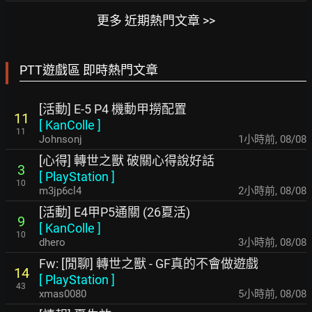
更多 近期熱門文章 >>
PTT遊戲區 即時熱門文章
[活動] E-5 P4 機動甲撈配置
11
[
KanColle
]
11
Johnsonj
1小時前
,
08/08
[心得] 轉世之獸 破關心得說好話
3
[
PlayStation
]
10
m3jp6cl4
2小時前
,
08/08
[活動] E4甲P5通關 (26夏活)
9
[
KanColle
]
10
dhero
3小時前
,
08/08
Fw: [閒聊] 轉世之獸 - GF真的不會做遊戲
14
[
PlayStation
]
43
xmas0080
5小時前
,
08/08