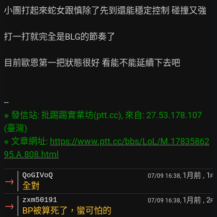
小團打起來蛇女跟慎除了先到還能穩定控制 碰撞又強

打一打就完全是BLG的節奏了

目前歐恩第一把狀態很好 看能不能延續下去吧

※ 發信站: 批踢踢實業坊(ptt.cc), 來自: 27.53.178.107 
(臺灣)

※ 文章網址: 
https://www.ptt.cc/bbs/LoL/M.17835862
95.A.808.html
1月前
, 1
QoGIVoQ
07/09 16:38,
F
→
全對
1月前
, 2
zxm50191
07/09 16:38,
F
→
BP被算死了，蠻可怕的