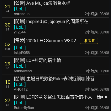
[公告] Ave Mujica演唱會水桶
21
[
LoL
]
24
cornsoup
2小時前
,
08/08
[閒聊] Inspired 談 jojopyun 的問題所在
30
[
LoL
]
34
y12544
2小時前
,
08/08
[電競] 2026 LEC Summer W3D2
置底
52
[
LoL
]
100
lskjd9058
2小時前
,
08/08
[閒聊] LCP神奇的瑞士輪
29
[
LoL
]
80
rainnawind
3小時前
,
08/08
[閒聊] 主場日戰敗後Ruler去附近網咖練習
10
[
LoL
]
14
AHQ112
3小時前
,
08/08
[閒聊] LCP的蒙多醫生怎麼跟宙斯的不太一樣= =
27
[
LoL
]
43
ButterflyBao
4小時前
,
08/08