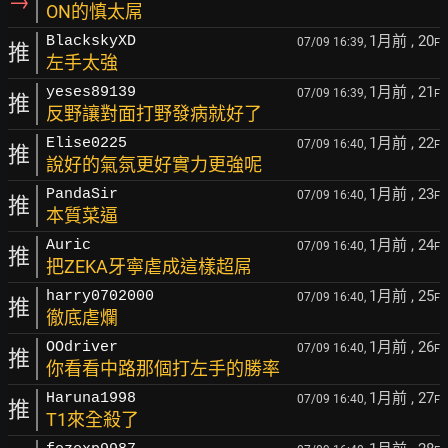
→
ON的慎太屌
1月前
, 20
BlackskyXD
07/09 16:39,
F
推
左手太強
1月前
, 21
yeses89139
07/09 16:39,
F
推
反野讓對面打野發病就好了
1月前
, 22
Elise0225
07/09 16:40,
F
推
說好的氣氛更好實力更強呢
1月前
, 23
PandaSir
07/09 16:40,
F
推
本質菜逼
1月前
, 24
Auric
07/09 16:40,
F
推
把ZEKA牙寧虐成這樣超屌
1月前
, 25
harry0702000
07/09 16:40,
F
推
徹底虐爛
1月前
, 26
OOdriver
07/09 16:40,
F
推
你看看中路那個打左手的勝率
1月前
, 27
Haruna1998
07/09 16:40,
F
推
T1來全殺了