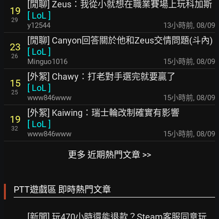
[閒聊] Zeus：我從小就想在職業賽場上玩科加斯
19
[
LoL
]
29
y12544
14小時前
,
08/09
[閒聊] Canyon回答關於他和Zeus交情問題(斗內)
23
[
LoL
]
26
Minguo1016
15小時前
,
08/09
[外絮] Chawy：打老對手選完就要贏了
15
[
LoL
]
25
www846www
15小時前
,
08/09
[外絮] Kaiwing：瑞士輪改制確實有影響
19
[
LoL
]
32
www846www
15小時前
,
08/09
更多 近期熱門文章 >>
PTT遊戲區 即時熱門文章
[新聞] 玩470小時還能退款？Steam客服同意玩