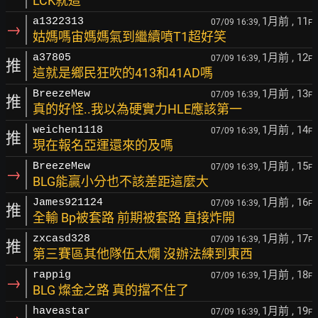
LCK就這
1月前
, 11
a1322313
07/09 16:39,
F
→
姑媽嗎宙媽媽氣到繼續噴T1超好笑
1月前
, 12
a37805
07/09 16:39,
F
推
這就是鄉民狂吹的413和41AD嗎
1月前
, 13
BreezeMew
07/09 16:39,
F
推
真的好怪..我以為硬實力HLE應該第一
1月前
, 14
weichen1118
07/09 16:39,
F
推
現在報名亞運還來的及嗎
1月前
, 15
BreezeMew
07/09 16:39,
F
→
BLG能贏小分也不該差距這麼大
1月前
, 16
James921124
07/09 16:39,
F
推
全輸 Bp被套路 前期被套路 直接炸開
1月前
, 17
zxcasd328
07/09 16:39,
F
推
第三賽區其他隊伍太爛 沒辦法練到東西
1月前
, 18
rappig
07/09 16:39,
F
→
BLG 燦金之路 真的擋不住了
1月前
, 19
haveastar
07/09 16:39,
F