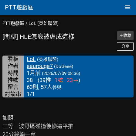
PTT
遊戲區
PTT遊戲區
/
LoL (英雄聯盟)
[閒聊] HLE怎麼被虐成這樣
＋收藏
分享
看板
LoL
(英雄聯盟)
作者
eaurouge7
(DoGeee)
時間
1月前
(2026/07/09 08:36)
推噓
38
(
39
推
1
噓
23
→
)
留言
63則, 57人
參與
討論串
1/1
如題

三等一波野區碰撞後慘遭平推

20分鐘輸一萬
