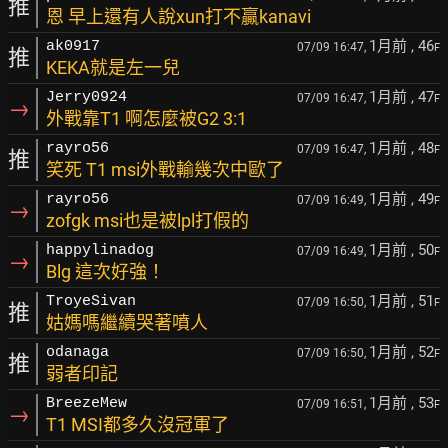
推
恩 早上還有人說xun打不贏kanavi
1月前
, 46
ak0917
07/09 16:47,
F
推
KEKA就是左一兒
1月前
, 47
Jerry0924
07/09 16:47,
F
→
外戰靠T1 啊怎麼被G2 3:1
1月前
, 48
rayro56
07/09 16:47,
F
推
笑死 T1 msi外戰輸幾次中歐了
1月前
, 49
rayro56
07/09 16:49,
F
→
zofgk msi也是被lpl打假的
1月前
, 50
happylinadog
07/09 16:49,
F
→
Blg 這次好強！
1月前
, 51
TroyeSivan
07/09 16:50,
F
推
姑媽嗎繼續哭著噴人
1月前
, 52
odanaga
07/09 16:50,
F
推
弱者印記
1月前
, 53
BreezeMew
07/09 16:51,
F
→
T1 MSI都多久沒冠軍了