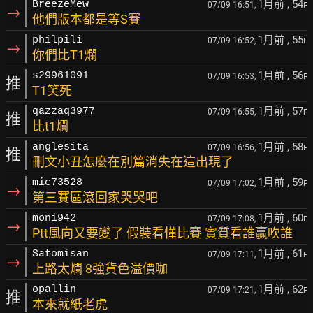
1月前
, 54
BreezeMew
07/09 16:51,
F
→
他們版本都是等S賽
1月前
, 55
philpili
07/09 16:52,
F
→
你們比T1爛
1月前
, 56
s29961091
07/09 16:53,
F
推
T1笑死
1月前
, 57
qazzaq3977
07/09 16:55,
F
推
比t1爛
1月前
, 58
anglesita
07/09 16:56,
F
推
刪文小丑怎麼在別篇消失在這出現了
1月前
, 59
mic73528
07/09 17:02,
F
→
第三賽區滾回家哭哭吧
1月前
, 60
moni942
07/09 17:08,
F
→
Ptt風向又要變了 假裝看懂比賽 實質看誰贏吹誰
1月前
, 61
Satomisan
07/09 17:11,
F
→
上路太爛 8強貨色溢價咖
1月前
, 62
opallin
07/09 17:21,
F
推
本來就紙老虎