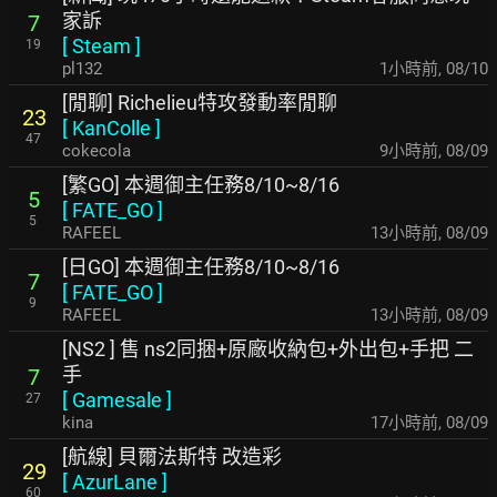
家訴
7
[
Steam
]
19
pl132
1小時前
,
08/10
[閒聊] Richelieu特攻發動率閒聊
23
[
KanColle
]
47
cokecola
9小時前
,
08/09
[繁GO] 本週御主任務8/10~8/16
5
[
FATE_GO
]
5
RAFEEL
13小時前
,
08/09
[日GO] 本週御主任務8/10~8/16
7
[
FATE_GO
]
9
RAFEEL
13小時前
,
08/09
[NS2 ] 售 ns2同捆+原廠收納包+外出包+手把 二
手
7
[
Gamesale
]
27
kina
17小時前
,
08/09
[航線] 貝爾法斯特 改造彩
29
[
AzurLane
]
60