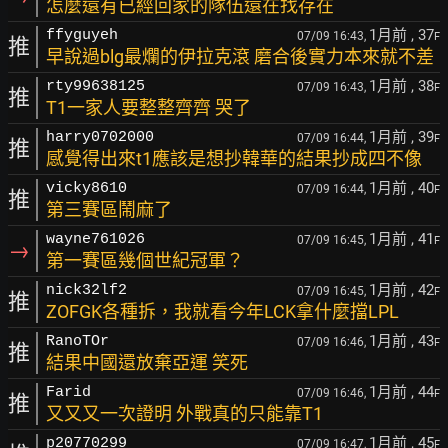
怎麼還有已經回家的隊伍還在找存在
1月前
, 37
ffyguyeh
07/09 16:43,
F
推
早說過blg最爛的伊拉克滾 磨合後實力本來就不差
1月前
, 38
rty99638125
07/09 16:43,
F
推
T1一家人要整整齊齊 哭了
1月前
, 39
harry0702000
07/09 16:44,
F
推
感覺得出來t1應該是想抄韓華的結果抄成四不像
1月前
, 40
vicky8610
07/09 16:44,
F
推
第三賽區鬧麻了
1月前
, 41
wayne761026
07/09 16:45,
F
→
第一賽區幾個世紀冠軍？
1月前
, 42
nick32lf2
07/09 16:45,
F
推
ZOFGK各種拆，我就看今年LCK拿什麼擋LPL
1月前
, 43
RanoTOr
07/09 16:46,
F
推
結果中國還放棄亞運 笑死
1月前
, 44
Farid
07/09 16:46,
F
推
又又又一次證明 外戰真的只能靠T1
1月前
, 45
p20770299
07/09 16:47,
F