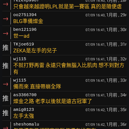
1月前
, 28
fezexp9987
07/09 16:40,
F
→
只會越來越證明LPL就是第一賽區 真的是隨便虐
1月前
, 29
oo2751394
07/09 16:40,
F
→
BLG準備燦金
1月前
, 30
ben121196
07/09 16:41,
F
→
世一ad
1月前
, 31
TKjoe619
07/09 16:41,
F
推
ZEKA是左手的兒子
1月前
, 32
wj115
07/09 16:41,
F
推
不就打野再雷 永遠只會無腦入比肌肉 想不到對方
有
1月前
, 33
wj115
07/09 16:41,
F
→
備而來 直接帶崩全隊
1月前
, 34
as3366700
07/09 16:41,
F
推
燦金之路 老李以後就是遠古冠軍了
1月前
, 35
amig0123
07/09 16:42,
F
推
左手太強
1月前
, 36
sheshomalu
07/09 16:42,
F
→