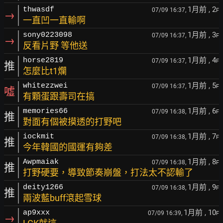
1月前
, 2
thwasdf
07/09 16:37,
F
→
一直凹一直輸啊
1月前
, 3
sony0223098
07/09 16:37,
F
→
反看片野 等他送
1月前
, 4
horse2819
07/09 16:37,
F
推
怎麼比t1爛
1月前
, 5
whitezzwei
07/09 16:37,
F
噓
有顆蛋跟壽司在搞
1月前
, 6
memories66
07/09 16:38,
F
推
對面有個被摸透的打野吧
1月前
, 7
iockmit
07/09 16:38,
F
推
今年韓國的國運有夠差
1月前
, 8
Awpmaiak
07/09 16:38,
F
推
打野硬要，導致節奏崩盤，打法太不認輸了
1月前
, 9
deity1266
07/09 16:38,
F
推
兩波藍buff滾起雪球
1月前
, 10
ap9xxx
07/09 16:39,
F
→