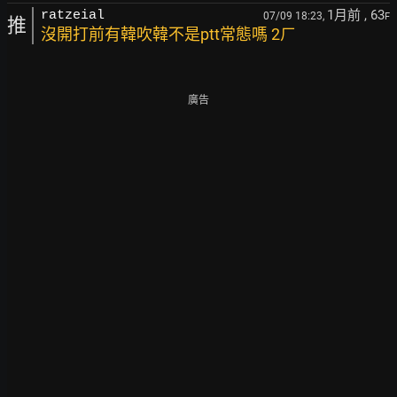
1月前
, 63
ratzeial
07/09 18:23,
F
推
沒開打前有韓吹韓不是ptt常態嗎 2ㄏ
廣告