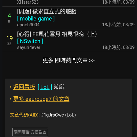
XHstar523
18小時前
,
08/09
[問題] 徵求直立式的遊戲
4
[
mobile-game
]
8
epoch3004
18小時前
,
08/09
[心得] FE風花雪月 相見恨晚（上）
19
[
NSwitch
]
33
sayuri4ever
18小時前
,
08/09
更多 即時熱門文章 >>
‣
返回看板
[
LoL
]
遊戲
‣
更多 eaurouge7 的文章
文章代碼(AID):
#1gJrsCwc
(LoL)
關閉廣告 方便截圖