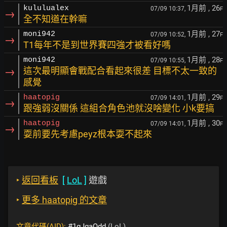
1月前
, 26
kululualex
07/09 10:37,
F
→
全不知道在幹嘛
1月前
, 27
moni942
07/09 10:52,
F
→
T1每年不是到世界賽四強才被看好嗎
1月前
, 28
moni942
07/09 10:55,
F
→
這次最明顯會戰配合看起來很差 目標不太一致的
感覺
1月前
, 29
haatopig
07/09 14:01,
F
→
跟強弱沒關係 這組合角色池就沒啥變化 小k要搞
1月前
, 30
haatopig
07/09 14:01,
F
→
耍前要先考慮peyz根本耍不起來
‣
返回看板
[
LoL
]
遊戲
‣
更多 haatopig 的文章
文章代碼(AID):
#1gJgaQdd
(LoL)