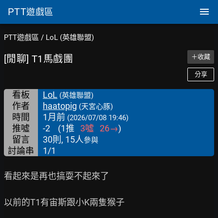
PTT
遊戲區
PTT遊戲區
/
LoL (英雄聯盟)
[閒聊] T1馬戲團
＋收藏
分享
看板
LoL
(英雄聯盟)
作者
haatopig
(天宮心豚)
時間
1月前
(2026/07/08 19:46)
推噓
-2
(
1
推
3
噓
26
→
)
留言
30則, 15人
參與
討論串
1/1
看起來是再也搞耍不起來了

以前的T1有宙斯跟小K兩隻猴子
