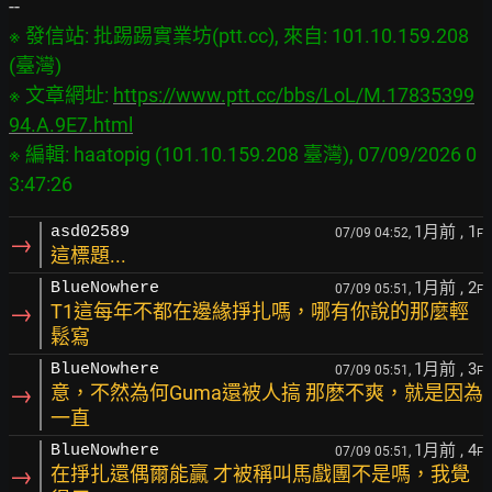
※ 發信站: 批踢踢實業坊(ptt.cc), 來自: 101.10.159.208 
(臺灣)

※ 文章網址: 
https://www.ptt.cc/bbs/LoL/M.17835399
94.A.9E7.html
※ 編輯: haatopig (101.10.159.208 臺灣), 07/09/2026 0
1月前
, 1
asd02589
07/09 04:52,
F
→
這標題...
1月前
, 2
BlueNowhere
07/09 05:51,
F
→
T1這每年不都在邊緣掙扎嗎，哪有你說的那麼輕
鬆寫
1月前
, 3
BlueNowhere
07/09 05:51,
F
→
意，不然為何Guma還被人搞 那麽不爽，就是因為
一直
1月前
, 4
BlueNowhere
07/09 05:51,
F
→
在掙扎還偶爾能贏 才被稱叫馬戲團不是嗎，我覺