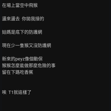
在場上當空中飛猴

盪來盪去  你拋我接的

姑媽是底下的防護網

現在少一隻猴又沒防護網

新來的peyz像個動保

猴猴怎麼能做那麼危險的事

留在下路吃香蕉

唉  T1就這樣了
