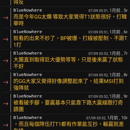
得反
1月前
, 5
BlueNowhere
07/09 05:51,
F
→
而是今年GG太爛 導致大家覺得T1狀態很好，打韓
華時
1月前
, 6
BlueNowhere
07/09 05:51,
F
→
就看的出來不妙了，BP被爆、打線被壓制、不跟T
1打
1月前
, 7
BlueNowhere
07/09 05:52,
F
→
大團直到取得巨大優勢等等，只是後來贏了狀態
不好
1月前
, 8
BlueNowhere
07/09 05:52,
F
→
的GG大家又覺得好像調整起來了，結果MSI打到
強隊就
1月前
, 9
BlueNowhere
07/09 05:52,
F
→
被看破手腳，要贏基本只能靠下路大贏線跟打奇
蹟團
1月前
, 10
BlueNowhere
07/09 05:52,
F
→
，而且每個隊伍打T1都有作業能互抄，輸贏就差