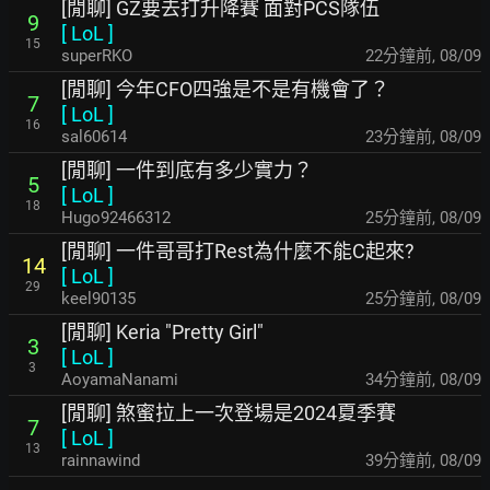
[閒聊] GZ要去打升降賽 面對PCS隊伍
9
[
LoL
]
15
superRKO
23分鐘前
,
08/09
[閒聊] 今年CFO四強是不是有機會了？
7
[
LoL
]
16
sal60614
23分鐘前
,
08/09
[閒聊] 一件到底有多少實力？
5
[
LoL
]
18
Hugo92466312
25分鐘前
,
08/09
[閒聊] 一件哥哥打Rest為什麼不能C起來?
14
[
LoL
]
29
keel90135
25分鐘前
,
08/09
[閒聊] Keria "Pretty Girl"
3
[
LoL
]
3
AoyamaNanami
35分鐘前
,
08/09
[閒聊] 煞蜜拉上一次登場是2024夏季賽
7
[
LoL
]
13
rainnawind
39分鐘前
,
08/09