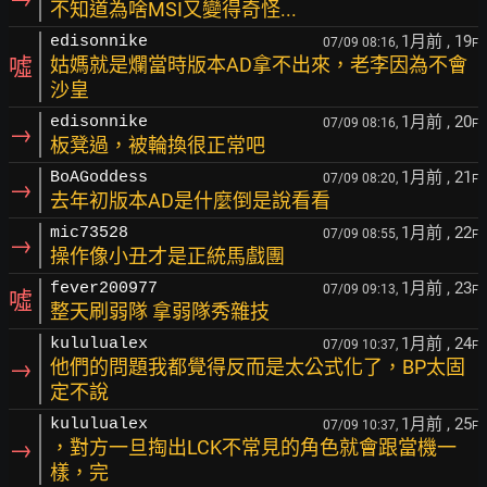
不知道為啥MSI又變得奇怪...
1月前
, 19
edisonnike
07/09 08:16,
F
噓
姑媽就是爛當時版本AD拿不出來，老李因為不會
沙皇
1月前
, 20
edisonnike
07/09 08:16,
F
→
板凳過，被輪換很正常吧
1月前
, 21
BoAGoddess
07/09 08:20,
F
→
去年初版本AD是什麼倒是說看看
1月前
, 22
mic73528
07/09 08:55,
F
→
操作像小丑才是正統馬戲團
1月前
, 23
fever200977
07/09 09:13,
F
噓
整天刷弱隊 拿弱隊秀雜技
1月前
, 24
kululualex
07/09 10:37,
F
→
他們的問題我都覺得反而是太公式化了，BP太固
定不說
1月前
, 25
kululualex
07/09 10:37,
F
→
，對方一旦掏出LCK不常見的角色就會跟當機一
樣，完