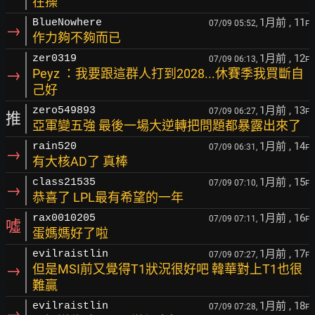
在操
1月前
, 11
BlueNowhere
07/09 05:52,
F
→
作力夠不夠而已
1月前
, 12
zer0319
07/09 06:13,
F
→
Peyz ：我要跟這群人打到2028...休賽季我買斷自
己好
1月前
, 13
zero549893
07/09 06:27,
F
推
亞軍變五強 最後一場大逆轉把問題都暴露出來了
1月前
, 14
rain520
07/09 06:31,
F
→
有大核AD了 真棒
1月前
, 15
class21535
07/09 07:10,
F
→
恭喜了 LPL最有希望的一年
1月前
, 16
rax0010205
07/09 07:11,
F
噓
蛋媽媽好了啦
1月前
, 17
evilraistlin
07/09 07:27,
F
→
但是MSI前又覺得T1狀況很好吧 韓華對上T1也很
難贏
1月前
, 18
evilraistlin
07/09 07:28,
F
→