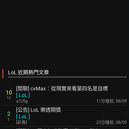
LoL 近期熱門文章
[閒聊] cvMax：從現實來看第四名是目標
10
[
LoL
]
12
a125g
12分鐘前
,
08/09
[公告] LoL 樂透開獎
2
[
LoL
]
3
[彩券]
23分鐘前
,
08/09