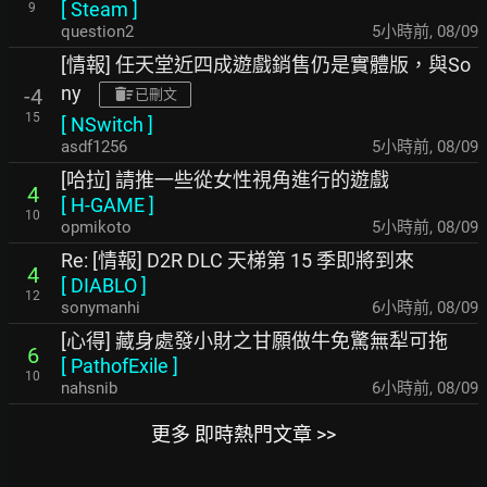
[
Steam
]
9
question2
5小時前
,
08/09
[情報] 任天堂近四成遊戲銷售仍是實體版，與So
ny
-4
已刪文
15
[
NSwitch
]
asdf1256
5小時前
,
08/09
[哈拉] 請推一些從女性視角進行的遊戲
4
[
H-GAME
]
10
opmikoto
5小時前
,
08/09
Re: [情報] D2R DLC 天梯第 15 季即將到來
4
[
DIABLO
]
12
sonymanhi
6小時前
,
08/09
[心得] 藏身處發小財之甘願做牛免驚無犁可拖
6
[
PathofExile
]
10
nahsnib
6小時前
,
08/09
更多 即時熱門文章 >>