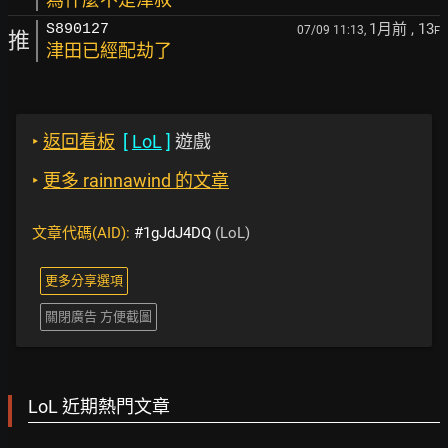
1月前
, 13
S890127
07/09 11:13,
F
推
津田已經配劫了
‣
返回看板
[
LoL
]
遊戲
‣
更多 rainnawind 的文章
文章代碼(AID):
#1gJdJ4DQ
(LoL)
更多分享選項
關閉廣告 方便截圖
LoL 近期熱門文章