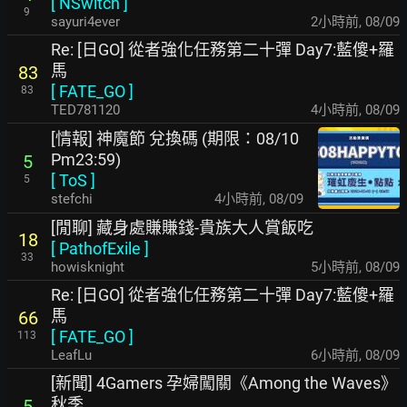
[
NSwitch
]
9
sayuri4ever
2小時前
,
08/09
Re: [日GO] 從者強化任務第二十彈 Day7:藍傻+羅
馬
83
[
FATE_GO
]
83
TED781120
4小時前
,
08/09
[情報] 神魔節 兌換碼 (期限：08/10
Pm23:59)
5
[
ToS
]
5
stefchi
4小時前
,
08/09
[閒聊] 藏身處賺賺錢-貴族大人賞飯吃
18
[
PathofExile
]
33
howisknight
5小時前
,
08/09
Re: [日GO] 從者強化任務第二十彈 Day7:藍傻+羅
馬
66
[
FATE_GO
]
113
LeafLu
6小時前
,
08/09
[新聞] 4Gamers 孕婦闖關《Among the Waves》
秋季
5