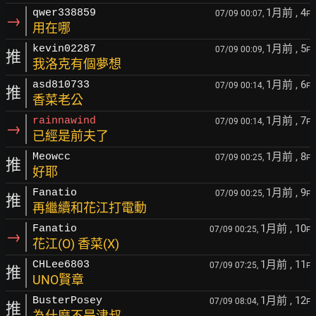
1月前
, 4
qwer338859
07/09 00:07,
F
→
用在哪
1月前
, 5
kevin02287
07/09 00:09,
F
推
我洛克有個夢想
1月前
, 6
asd810733
07/09 00:14,
F
推
香菜老公
1月前
, 7
rainnawind
07/09 00:14,
F
→
已經是前夫了
1月前
, 8
Meowcc
07/09 00:25,
F
推
好耶
1月前
, 9
Fanatio
07/09 00:25,
F
推
再繼續和花江打電動
1月前
, 10
Fanatio
07/09 00:25,
F
→
花江(O) 香菜(X)
1月前
, 11
CHLee6803
07/09 07:25,
F
推
UNO賢章
1月前
, 12
BusterPosey
07/09 08:04,
F
推
為什麼不是津叔