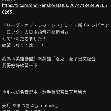
https://x.com/ono_kensho/status/207471843469765
0265
『リーグ・オブ・レジェンド』にて、新チャンピオン
「ロック」の日本語音声を担当さ

せていただきました！

練習しなくては…！！！

我為《英雄聯盟》新英雄「洛克」配了日文配音！

我得好好練習一下…！

也引來知名實況主、歌手兼配音員天月留言

天月-あまつき-@_amatsuki_
