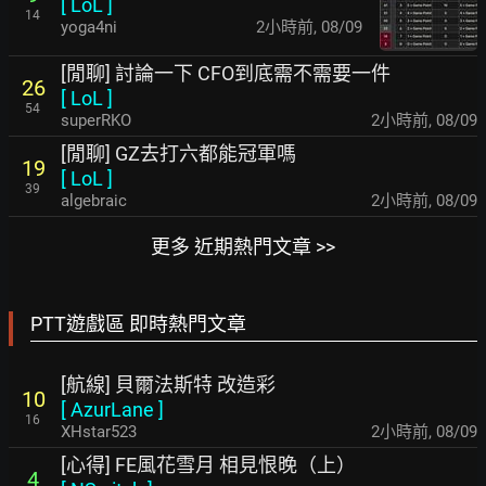
[
LoL
]
14
yoga4ni
2小時前
,
08/09
[閒聊] 討論一下 CFO到底需不需要一件
26
[
LoL
]
54
superRKO
2小時前
,
08/09
[閒聊] GZ去打六都能冠軍嗎
19
[
LoL
]
39
algebraic
2小時前
,
08/09
更多 近期熱門文章 >>
PTT遊戲區 即時熱門文章
[航線] 貝爾法斯特 改造彩
10
[
AzurLane
]
16
XHstar523
2小時前
,
08/09
[心得] FE風花雪月 相見恨晚（上）
4