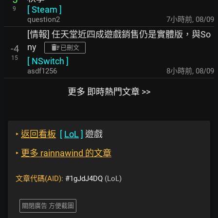
[
Steam
]
9
question2
7小時前
,
08/09
[情報] 任天堂近四成遊戲銷售仍是實體版，與So
ny
-4
已刪文
15
[
NSwitch
]
asdf1256
8小時前
,
08/09
更多 即時熱門文章 >>
‣
返回看板
[
LoL
]
遊戲
‣
更多 rainnawind 的文章
文章代碼(AID):
#1gJdJ4DQ
(LoL)
關閉廣告 方便截圖