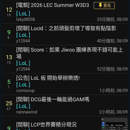
[電競] 2026 LEC Summer W3D3
置底
12
[
LoL
]
15
lskjd9058
33分鐘前
,
08/09
[閒聊] Lucid：之前頭髮剪壞了導致有點陰影
9
[
LoL
]
9
y12544
40分鐘前
,
08/09
[閒聊] Score：如果 Jiwoo 團練表現不錯可能上
場
13
[
LoL
]
15
y12544
52分鐘前
,
08/09
[公告] LoL 板 開始舉辦樂透!
5
[
LoL
]
7
cornsoup
1小時前
,
08/09
[閒聊] DCG最後一輪能過GAM嗎
25
[
LoL
]
67
rainnawind
2小時前
,
08/09
[閒聊] LCP世界賽積分現況
9