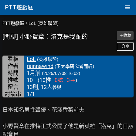
PTT
遊戲區
PTT遊戲區
/
LoL (英雄聯盟)
[閒聊] 小野賢章：洛克是我配的
＋收藏
分享
看板
LoL
(英雄聯盟)
作者
rainnawind
(正太學研究者雨颯)
時間
1月前
(2026/07/08 16:03)
推噓
10
(
10
推
0
噓
3
→
)
留言
13則, 12人
參與
討論串
1/1
日本知名男性聲優、花澤香菜前夫

小野賢章在推特正式公開了他是新英雄「洛克」的日版