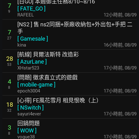
[日GO] 本週御主任務8/10~8/16
7
[
FATE_GO
]
9
RAFEEL
12小時前
,
08/09
[NS2 ] 售 ns2同捆+原廠收納包+外出包+手把 二
手
7
[
Gamesale
]
27
kina
16小時前
,
08/09
[航線] 貝爾法斯特 改造彩
28
[
AzurLane
]
53
XHstar523
17小時前
,
08/09
[問題] 徵求直立式的遊戲
4
[
mobile-game
]
8
epoch3004
17小時前
,
08/09
[心得] FE風花雪月 相見恨晚（上）
18
[
NSwitch
]
32
sayuri4ever
17小時前
,
08/09
回鍋問題
3
[
WOW
]
8
vogue38
17小時前
,
08/09