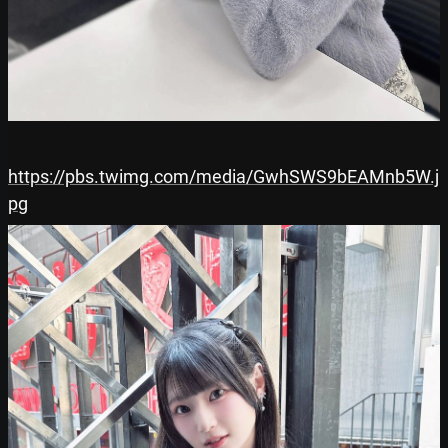
https://pbs.twimg.com/media/GwhSWS9bEAMnb5W.j
pg