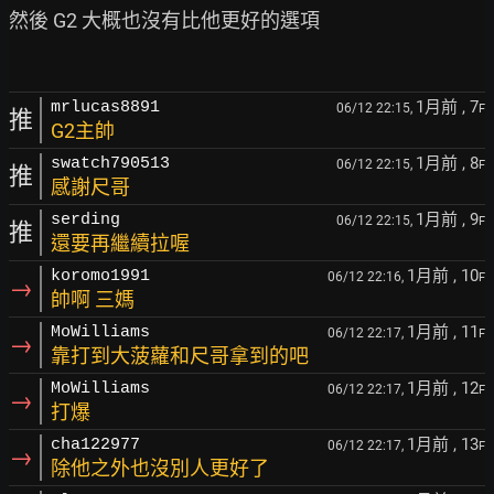
然後 G2 大概也沒有比他更好的選項

1月前
, 7
mrlucas8891
06/12 22:15,
F
推
G2主帥
1月前
, 8
swatch790513
06/12 22:15,
F
推
感謝尺哥
1月前
, 9
serding
06/12 22:15,
F
推
還要再繼續拉喔
1月前
, 10
koromo1991
06/12 22:16,
F
→
帥啊 三媽
1月前
, 11
MoWilliams
06/12 22:17,
F
→
靠打到大菠蘿和尺哥拿到的吧
1月前
, 12
MoWilliams
06/12 22:17,
F
→
打爆
1月前
, 13
cha122977
06/12 22:17,
F
→
除他之外也沒別人更好了