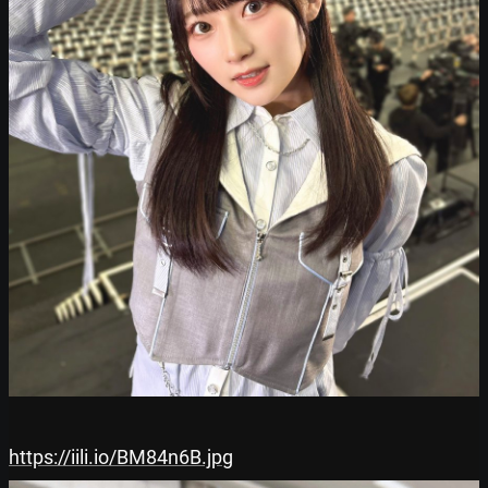
https://iili.io/BM84n6B.jpg