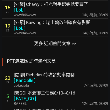
[外絮] Chawy：打老對手選完就要贏了
15
[
LoL
]
25
www846www
14小時前
,
08/09
[外絮] Kaiwing：瑞士輪改制確實有影響
19
[
LoL
]
32
www846www
14小時前
,
08/09
更多 近期熱門文章 >>
PTT遊戲區 即時熱門文章
[閒聊] Richelieu特攻發動率閒聊
23
[
KanColle
]
47
cokecola
7小時前
,
08/09
[繁GO] 本週御主任務8/10~8/16
5
[
FATE_GO
]
5
RAFEEL
12小時前
,
08/09