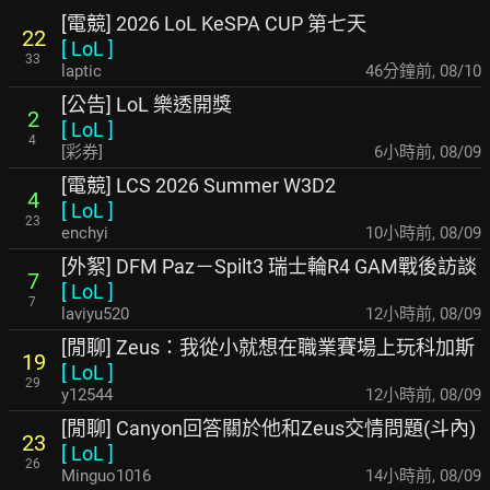
[電競] 2026 LoL KeSPA CUP 第七天
22
[
LoL
]
33
laptic
46分鐘前
,
08/10
[公告] LoL 樂透開獎
2
[
LoL
]
4
[彩券]
6小時前
,
08/09
[電競] LCS 2026 Summer W3D2
4
[
LoL
]
23
enchyi
10小時前
,
08/09
[外絮] DFM Paz－Spilt3 瑞士輪R4 GAM戰後訪談
7
[
LoL
]
7
laviyu520
12小時前
,
08/09
[閒聊] Zeus：我從小就想在職業賽場上玩科加斯
19
[
LoL
]
29
y12544
12小時前
,
08/09
[閒聊] Canyon回答關於他和Zeus交情問題(斗內)
23
[
LoL
]
26
Minguo1016
14小時前
,
08/09