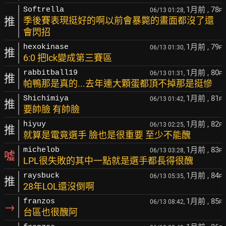
1月前
, 78
Softrella
06/13 01:28,
F
推
季後賽表現挺好的啊以前會暴斃的畫面都沒了還
會閃招
1月前
, 79
hexokinase
06/13 01:30,
F
推
6:0 把lck變成第三賽區
1月前
, 80
rabbitball19
06/13 01:31,
F
推
帕鴨那是真的...去年連大顆蛋都頂不掉那是挺慘
1月前
, 81
Shichimiya
06/13 01:42,
F
推
要帥臉 有帥臉
1月前
, 82
hiyuy
06/13 02:25,
F
推
就算是電竟選手 臉也是很重要 至少不能醜
1月前
, 83
michelob
06/13 03:28,
F
噓
LPL很失敗的其中一點就是選手都長得很醜
1月前
, 84
raysbuck
06/13 05:35,
F
推
28年LOL還沒倒啊
1月前
, 85
franzos
06/13 08:42,
F
→
台區也很醜阿