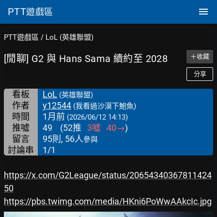
PTT
遊戲區
PTT遊戲區
/
LoL (英雄聯盟)
[閒聊] G2 與 Hans Sama 續約至 2028
＋收藏
分享
看板
LoL
(英雄聯盟)
作者
y12544
(我看過沙漠下鮑魚)
時間
1月前
(2026/06/12 14:13)
推噓
49
(
52
推
3
噓
40
→
)
留言
95則, 56人
參與
討論串
1/1
https://x.com/G2League/status/20654340367811424
50
https://pbs.twimg.com/media/HKni6PoWwAAkcIc.jpg