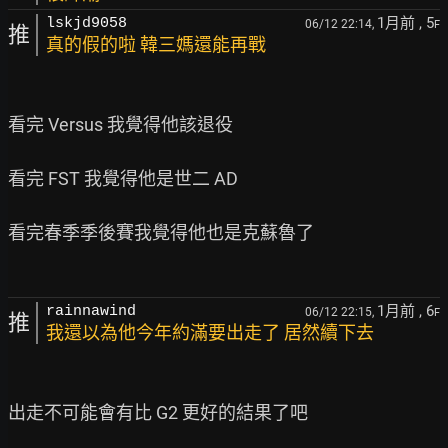
1月前
, 5
lskjd9058
06/12 22:14,
F
推
真的假的啦 韓三媽還能再戰
看完 Versus 我覺得他該退役

看完 FST 我覺得他是世二 AD

看完春季季後賽我覺得他也是克蘇魯了

1月前
, 6
rainnawind
06/12 22:15,
F
推
我還以為他今年約滿要出走了 居然續下去
出走不可能會有比 G2 更好的結果了吧
