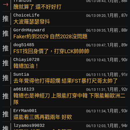
1月前
, 86
franzos
06/13 08:43,
F
→
醜就算了 還不好好打
1月前
, 87
ChoiceLife
06/13 09:20,
F
推
大波羅瑟瑟發抖
1月前
, 88
GordnHayward
06/13 09:35,
F
推
Faker約到2029 自然2028沒問題
1月前
, 89
dog51485
06/13 09:47,
F
推
FST找回身價了，打穿LCK帥帥帥
1月前
, 90
Chiayi0728
06/13 10:43,
F
推
韓總加油！
1月前
, 91
Suntia
06/13 11:15,
F
推
去年覺得他打得超爛 結果FST暴打尺哥太帥了
1月前
, 92
a0616123
06/13 11:31,
F
推
韓總也是神經刀 上限能打穿中韓 下限能輸歐洲二
隊
1月前
, 93
ErrMan001
06/13 11:34,
F
推
還能看三媽再戳兩年 好欸
1月前
, 94
lzyamos99032
06/13 12:03,
F
推