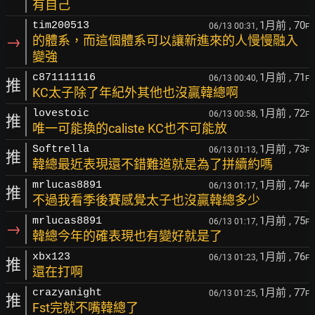
有自己
1月前
, 70
tim200513
06/13 00:31,
F
→
的體系，而這個體系可以讓新進來的人慢慢融入
變強
1月前
, 71
c871111116
06/13 00:40,
F
推
KC太子除了年紀外其他也沒贏韓總啊
1月前
, 72
lovestoic
06/13 00:58,
F
推
唯一可能換的caliste KC也不可能放
1月前
, 73
Softrella
06/13 01:13,
F
推
韓總最近表現還不錯難道就是為了拼續約嗎
1月前
, 74
mrlucas8891
06/13 01:17,
F
推
不過我看季後賽感覺太子也沒贏韓總多少
1月前
, 75
mrlucas8891
06/13 01:17,
F
→
韓總今年的確表現也有變好就是了
1月前
, 76
xbx123
06/13 01:23,
F
推
還在打啊
1月前
, 77
crazyanight
06/13 01:25,
F
推
Fst完就不嘴韓總了