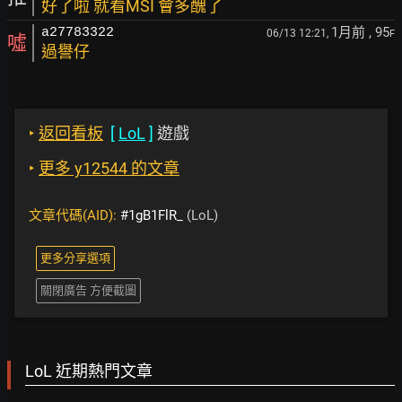
好了啦 就看MSI 會多醜了
1月前
, 95
a27783322
06/13 12:21,
F
噓
過譽仔
‣
返回看板
[
LoL
]
遊戲
‣
更多 y12544 的文章
文章代碼(AID):
#1gB1FlR_
(LoL)
更多分享選項
關閉廣告 方便截圖
LoL 近期熱門文章