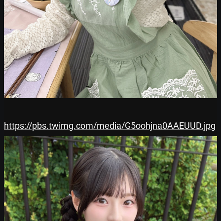
https://pbs.twimg.com/media/G5oohjna0AAEUUD.jpg