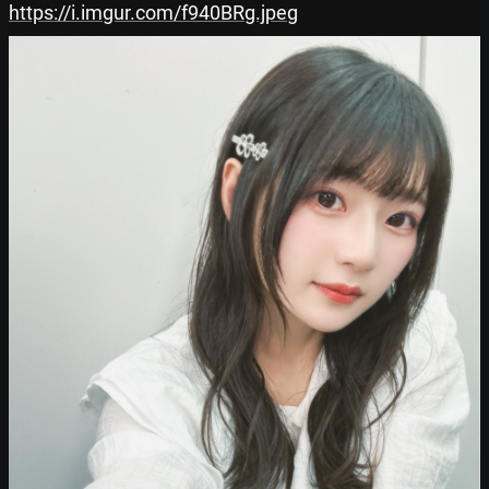
https://i.imgur.com/f940BRg.jpeg