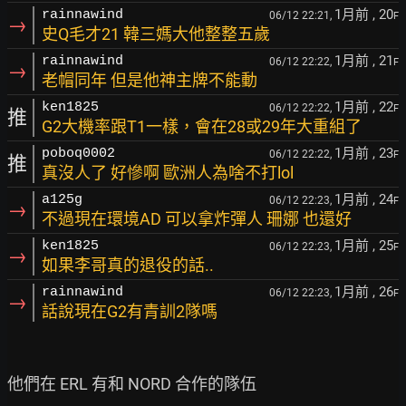
1月前
, 20
rainnawind
06/12 22:21,
F
→
史Q毛才21 韓三媽大他整整五歲
1月前
, 21
rainnawind
06/12 22:22,
F
→
老帽同年 但是他神主牌不能動
1月前
, 22
ken1825
06/12 22:22,
F
推
G2大機率跟T1一樣，會在28或29年大重組了
1月前
, 23
poboq0002
06/12 22:22,
F
推
真沒人了 好慘啊 歐洲人為啥不打lol
1月前
, 24
a125g
06/12 22:23,
F
→
不過現在環境AD 可以拿炸彈人 珊娜 也還好
1月前
, 25
ken1825
06/12 22:23,
F
→
如果李哥真的退役的話..
1月前
, 26
rainnawind
06/12 22:23,
F
→
話說現在G2有青訓2隊嗎
他們在 ERL 有和 NORD 合作的隊伍
