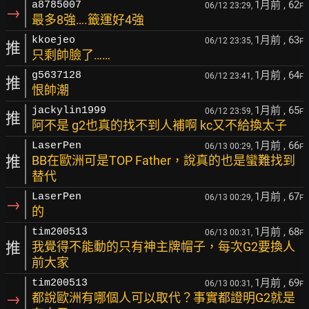
1月前
, 62
a8785007
06/12 23:29,
F
→
最多8強….籤運好4強
1月前
, 63
kkoejeo
06/12 23:35,
F
推
只剩帥臉了……
1月前
, 64
g5637128
06/12 23:41,
F
推
恨帥潮
1月前
, 65
jackylin1999
06/12 23:59,
F
推
阿不是 g2也真的找不到人補啊 kc又不給換太子
1月前
, 66
LaserPen
06/13 00:29,
F
推
BB在歐洲可是TOP Father，說真的也是蠻難找到
替代
1月前
, 67
LaserPen
06/13 00:29,
F
→
的
1月前
, 68
tim200513
06/13 00:31,
F
推
我覺得不能動的只有神主牌帽子，每次G2要換人
前大家
1月前
, 69
tim200513
06/13 00:31,
F
→
都說歐洲有哪個人可以取代？事實都證明G2就是