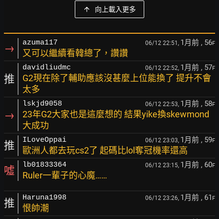
向上載入更多
1月前
, 56
azuma117
06/12 22:51,
F
→
又可以繼續看韓總了，讚讚
1月前
, 57
davidliudmc
06/12 22:52,
F
推
G2現在除了輔助應該沒甚麼上位能換了 提升不會
太多
1月前
, 58
lskjd9058
06/12 22:53,
F
→
23年G2大家也是這麼想的 結果yike換skewmond
大成功
1月前
, 59
ILoveOppai
06/12 23:03,
F
推
歐洲人都去玩cs2了 起碼比lol奪冠機率還高
1月前
, 60
lb01833364
06/12 23:15,
F
噓
Ruler一輩子的心魔……
1月前
, 61
Haruna1998
06/12 23:26,
F
推
恨帥潮