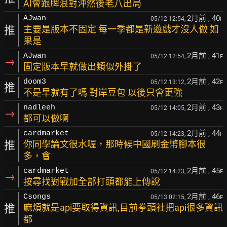
AI會跟牌浪對沖然後老八出局
2月前
, 40
AJwan
05/12 12:54,
F
推
主要是版本不固定 每一季都是新遊戲才沒人做 如
果是
2月前
, 41
AJwan
05/12 12:54,
F
→
固定版本早就做出類似外掛了
2月前
, 42
doom3
05/12 13:12,
F
推
不是早就有了嗎 對岸豆包 以後只會更強
2月前
, 43
nadleeh
05/12 14:05,
F
→
都可以做啊
2月前
, 44
cardmarket
05/12 14:23,
F
推
你同學論文很水喔，那時候中國刷金幣腳本很
多，會
2月前
, 45
cardmarket
05/12 14:23,
F
→
按尋找對戰加全部打頭都能上傳說
2月前
, 46
Csongs
05/13 02:15,
F
推
麻煩就是api要取得資訊,目前拳頭社把api很多資訊
都