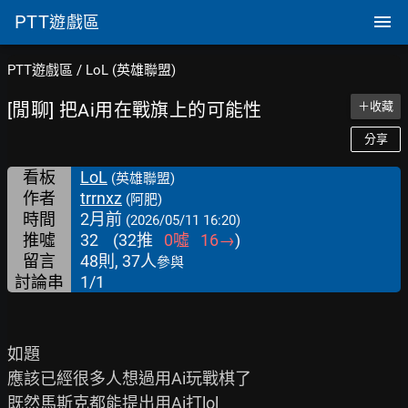
PTT
遊戲區
PTT遊戲區
/
LoL (英雄聯盟)
[閒聊] 把Ai用在戰旗上的可能性
＋收藏
分享
看板
LoL
(英雄聯盟)
作者
trrnxz
(阿肥)
時間
2月前
(2026/05/11 16:20)
推噓
32
(
32
推
0
噓
16
→
)
留言
48則, 37人
參與
討論串
1/1
如題

應該已經很多人想過用Ai玩戰棋了

既然馬斯克都能提出用Ai打lol
