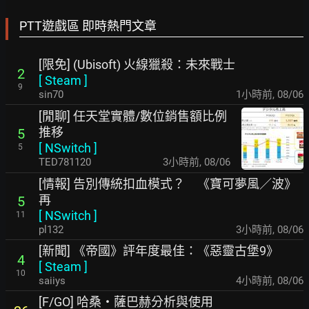
PTT遊戲區 即時熱門文章
[限免] (Ubisoft) 火線獵殺：未來戰士
2
[
Steam
]
9
sin70
1小時前
,
08/06
[閒聊] 任天堂實體/數位銷售額比例
推移
5
[
NSwitch
]
5
TED781120
3小時前
,
08/06
[情報] 告別傳統扣血模式？ 《寶可夢風／波》
再
5
[
NSwitch
]
11
pl132
3小時前
,
08/06
[新聞] 《帝國》評年度最佳：《惡靈古堡9》
4
[
Steam
]
10
saiiys
4小時前
,
08/06
[F/GO] 哈桑・薩巴赫分析與使用