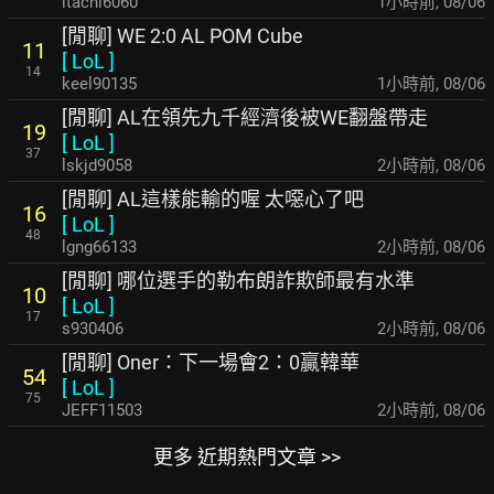
itachi6060
1小時前
,
08/06
[閒聊] WE 2:0 AL POM Cube
11
[
LoL
]
14
keel90135
1小時前
,
08/06
[閒聊] AL在領先九千經濟後被WE翻盤帶走
19
[
LoL
]
37
lskjd9058
2小時前
,
08/06
[閒聊] AL這樣能輸的喔 太噁心了吧
16
[
LoL
]
48
lgng66133
2小時前
,
08/06
[閒聊] 哪位選手的勒布朗詐欺師最有水準
10
[
LoL
]
17
s930406
2小時前
,
08/06
[閒聊] Oner：下一場會2：0贏韓華
54
[
LoL
]
75
JEFF11503
2小時前
,
08/06
更多 近期熱門文章 >>