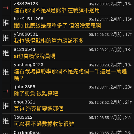
2月前
, 15
z83420123
05/12 03:07,
F
→
爐石那個不是ai是窮舉 在戰旗不適用
2月前
, 16
hkr91511208
05/12 04:41,
F
推
跟lol比應該是簡單多了 但沒啥意義啊
2月前
, 17
yln860331
05/12 06:23,
F
推
我也覺得戰棋的算力應該不多
2月前
, 18
a1216543
05/12 08:21,
F
推
ai也會噴發牌員嗎
2月前
, 19
yusheng0423
05/12 08:28,
F
推
爐石戰場算勝率那個不是先跑個一千還是一萬遍
嗎？
2月前
, 20
john2355
05/12 08:41,
F
→
除了勝負 很難算吧
2月前
, 21
chou3321
05/12 08:52,
F
推
豆包 海克斯要選哪個
2月前
, 22
lou3612
05/12 08:55,
F
推
可以啊 不過數據收集很難
2月前
, 23
ChikanDesu
05/12 08:55,
F