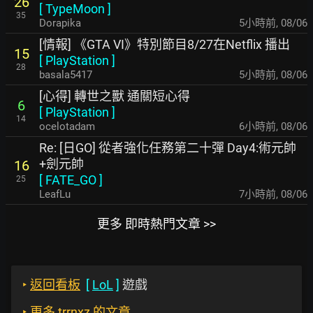
26
[
TypeMoon
]
35
Dorapika
5小時前
,
08/06
[情報] 《GTA VI》特別節目8/27在Netflix 播出
15
[
PlayStation
]
28
basala5417
5小時前
,
08/06
[心得] 轉世之獸 通關短心得
6
[
PlayStation
]
14
ocelotadam
6小時前
,
08/06
Re: [日GO] 從者強化任務第二十彈 Day4:術元帥
+劍元帥
16
[
FATE_GO
]
25
LeafLu
7小時前
,
08/06
更多 即時熱門文章 >>
‣
返回看板
[
LoL
]
遊戲
‣
更多 trrnxz 的文章