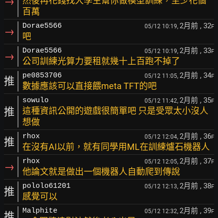
→
然後再花錢找大學生幫你做模型訓練，至少花個
百萬
2月前
, 32
Dorae5566
05/12 10:19,
F
→
吧
2月前
, 33
Dorae5566
05/12 10:19,
F
→
公司訓練光算力要租就幾十上百跑不掉了
2月前
, 34
pe0853706
05/12 11:05,
F
推
數據應該可以直接餵meta TFT的吧
2月前
, 35
sowulo
05/12 11:42,
F
推
這種資訊公開的遊戲很簡單吧 只是受眾太小沒人
想做
2月前
, 36
rhox
05/12 12:04,
F
推
在沒有AI以前，就有同學用ML在訓練爐石機器人
2月前
, 37
rhox
05/12 12:05,
F
→
他論文就是做出一個機器人自動爬到傳說
2月前
, 38
pololo61201
05/12 12:13,
F
推
感覺可以
2月前
, 39
Malphite
05/12 12:32,
F
推