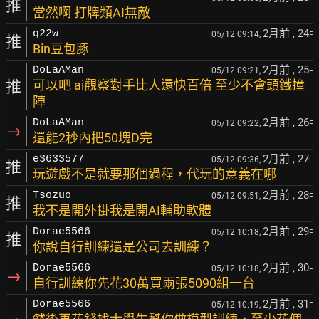
推
當然啊 打牌類AI無敵
2月前
, 24
q22w
05/12 09:14,
F
推
Bin豆包豚
2月前
, 25
DoLaAMan
05/12 09:21,
F
推
可以吧 ai觀察對手比人還快百倍 至少不會頭鐵撞
陣
2月前
, 26
DoLaAMan
05/12 09:22,
F
→
還能2秒內把50塊D完
2月前
, 27
e3633577
05/12 09:36,
F
推
玩遊戲不是就要那個過程，代玩的意義在哪
2月前
, 28
Tsozuo
05/12 09:51,
F
推
我不是開外掛我是開AI輔助軟體
2月前
, 29
Dorae5566
05/12 10:18,
F
推
你說自行訓練還是公司去訓練？
2月前
, 30
Dorae5566
05/12 10:18,
F
→
自行訓練你先花30萬買兩張5090組一台
2月前
, 31
Dorae5566
05/12 10:19,
F