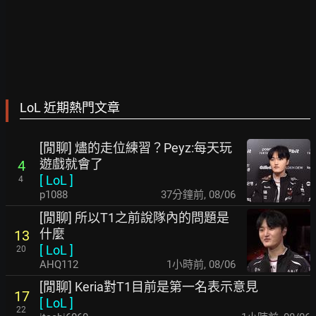
LoL 近期熱門文章
[閒聊] 燼的走位練習？Peyz:每天玩
遊戲就會了
4
[
LoL
]
4
p1088
37分鐘前
,
08/06
[閒聊] 所以T1之前說隊內的問題是
什麼
13
[
LoL
]
20
AHQ112
1小時前
,
08/06
[閒聊] Keria對T1目前是第一名表示意見
17
[
LoL
]
22