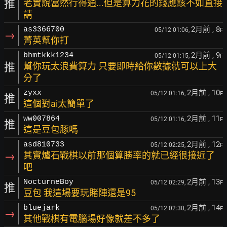
推
老實說當然行得通...但是算力花的錢應該不如直接
請
2月前
, 8
as3366700
05/12 01:06,
F
→
菁英幫你打
2月前
, 9
bhmtkkk1234
05/12 01:15,
F
推
幫你玩太浪費算力 只要即時給你數據就可以上大
分了
2月前
, 10
zyxx
05/12 01:16,
F
推
這個對ai太簡單了
2月前
, 11
ww007864
05/12 01:16,
F
推
這是豆包豚嗎
2月前
, 12
asd810733
05/12 02:25,
F
→
其實爐石戰棋以前那個算勝率的就已經很接近了
吧
2月前
, 13
NocturneBoy
05/12 02:29,
F
推
豆包 我這場要玩賭陣還是95
2月前
, 14
bluejark
05/12 02:30,
F
→
其他戰棋有電腦場好像就差不多了