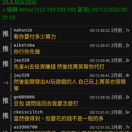
29.A.6C6.html
※ 編輯: trrnxz (123.193.233.192 臺灣), 05/12/2026 00:
2月前
, 1
nahsnib
05/12 00:22,
F
推
看你要付多少算力
2月前
, 2
aikotoba
05/12 00:37,
F
推
你行你先做
2月前
, 3
jay228
05/12 00:40,
F
推
先拿AI去投資賺錢 然後找菁英幫你代打
2月前
, 4
jay228
05/12 00:41,
F
→
然後能開發出AI玩遊戲的人 自己玩上菁英也很簡
單
2月前
, 5
gn005066
05/12 00:59,
F
推
豆包 請問這回合我要怎麼打
2月前
, 6
ckeisciltch
05/12 01:01,
F
推
當然做得到，但要花的錢不是一般的多
2月前
, 7
as3366700
05/12 01:05,
F