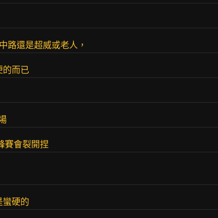
覺中路還是超威或老人，
便的而已
場
鋒賽會裂開捏
是蠻硬的