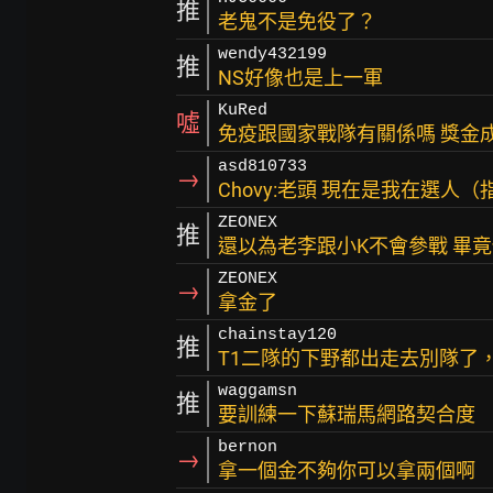
推
老鬼不是免役了？
wendy432199
推
NS好像也是上一軍
KuRed
噓
免疫跟國家戰隊有關係嗎 獎金
asd810733
→
Chovy:老頭 現在是我在選人（
ZEONEX
推
還以為老李跟小K不會參戰 畢
ZEONEX
→
拿金了
chainstay120
推
T1二隊的下野都出走去別隊了
waggamsn
推
要訓練一下蘇瑞馬網路契合度
bernon
→
拿一個金不夠你可以拿兩個啊