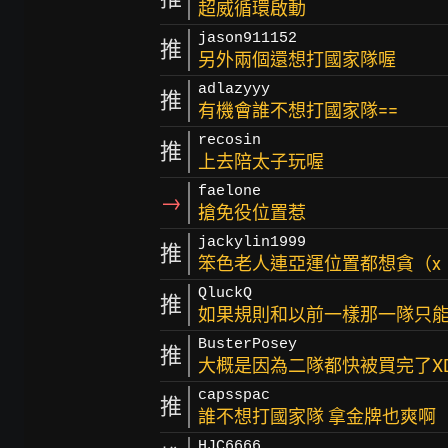
超威循環啟動
jason911152
推
另外兩個還想打國家隊喔
adlazyyy
推
有機會誰不想打國家隊==
recosin
推
上去陪太子玩喔
faelone
→
搶免役位置惹
jackylin1999
推
笨色老人連亞運位置都想貪（x
QluckQ
推
如果規則和以前一樣那一隊只能
BusterPosey
推
大概是因為二隊都快被買完了X
capsspac
推
誰不想打國家隊 拿金牌也爽啊
HJC6666