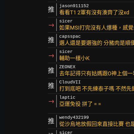
jason911152
推
看看T1 2軍有沒有湊齊了沒xd
sicer
→
如果MSI打完沒有人爆種，感
capsspac
推
選人還是要選強的 分豬肉是順
sicer
→
輔助一樣小K
ZEONEX
推
去年記得只有姑媽跟O神上個一
CloudVII
推
打到底吧 不先練泰子嗎 不然先
laptic
→
亞運免役 拼了 = =
wendy432199
推
從沙烏地放假回來直接比賽 也
sicer