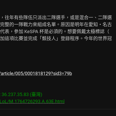
，往年有些隊伍只派出二隊選手，或是混合一、二隊選

完整的一隊戰力來組成名單。原因是明年在愛知・名古

表，參加 KeSPA 杯是必須的。想要佩戴太極標誌（

加這項比賽並完成「競技人」登錄程序。今年的世界冠

s/article/005/0001818129?sid3=79b
6.237.35.83 (臺灣)

s/LoL/M.1764726293.A.63E.html