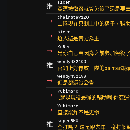
sicer
推
亞運被徵召就算免役了還是要
chainstay120
→
二隊現在只剩上中的樣子，輔
sicer
→
選人還是實力為主
KuRed
→
是你自己會因為之前參加免役
wendy432199
推
官網上好像放三隊的painter跟g
wendy432199
→
但是都還沒公告
Yukimare
→
k就是現役最強的輔助啊 你亞
Yukimare
→
直接爆炸不是更慘
superRKO
推
全打嗎？ 還是跟去年一樣打個