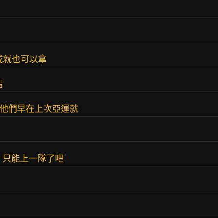
成就也可以拿
指
竟他們早在上次亞運就
，只能上一隊了吧