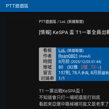
PTT
遊戲區
PTT遊戲區
/
LoL (英雄聯盟)
[情報] KeSPA 盃 T1一軍全員出
看板
LoL
(英雄聯盟)
作者
Ryan0801
(Aseul)
時間
8月前
(2025/12/03 01:44)
推噓
80
(
82
推
2
噓
73
→
)
留言
157則, 78人
, 8月前
參與
最新
討論串
1/1
T1 一軍出戰KeSPA盃！

不知道會只打一場呢還是打到底

看起來亞運中路候補可能又是老李了
