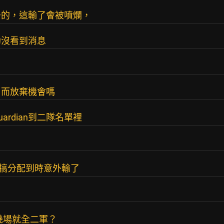
去的，這輸了會被噴爛，
助沒看到消息
了而放棄機會嗎
uardian到二隊名單裡
運搞分配到時意外輸了
幾場就全二軍？