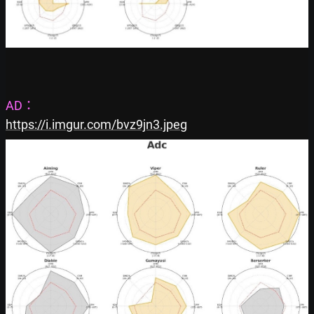
AD：
https://i.imgur.com/bvz9jn3.jpeg