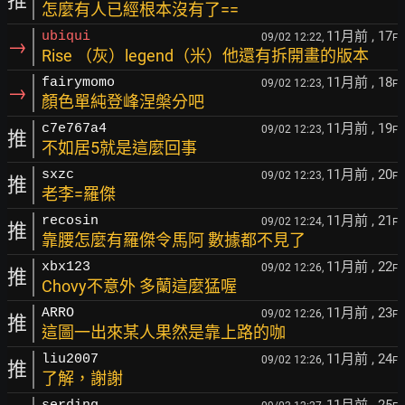
推
怎麼有人已經根本沒有了==
11月前
, 17
ubiqui
09/02 12:22,
F
→
Rise （灰）legend（米）他還有拆開畫的版本
11月前
, 18
fairymomo
09/02 12:23,
F
→
顏色單純登峰涅槃分吧
11月前
, 19
c7e767a4
09/02 12:23,
F
推
不如居5就是這麼回事
11月前
, 20
sxzc
09/02 12:23,
F
推
老李=羅傑
11月前
, 21
recosin
09/02 12:24,
F
推
靠腰怎麼有羅傑令馬阿 數據都不見了
11月前
, 22
xbx123
09/02 12:26,
F
推
Chovy不意外 多蘭這麼猛喔
11月前
, 23
ARRO
09/02 12:26,
F
推
這圖一出來某人果然是靠上路的咖
11月前
, 24
liu2007
09/02 12:26,
F
推
了解，謝謝
11月前
, 25