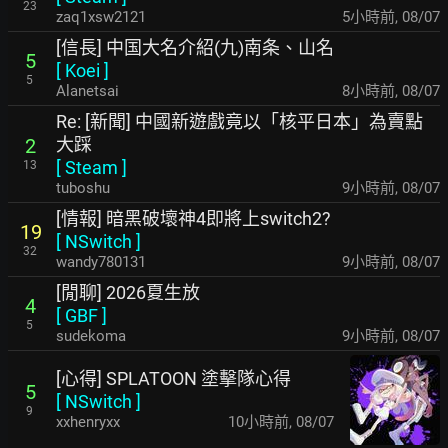
23
zaq1xsw2121
5小時前
,
08/07
[信長] 中国大名介紹(九)南条、山名
5
[
Koei
]
5
Alanetsai
8小時前
,
08/07
Re: [新聞] 中國新遊戲竟以「核平日本」為賣點
大踩
2
[
Steam
]
13
tuboshu
9小時前
,
08/07
[情報] 暗黑破壞神4即將上switch2?
19
[
NSwitch
]
32
wandy780131
9小時前
,
08/07
[閒聊] 2026夏生放
4
[
GBF
]
5
sudekoma
9小時前
,
08/07
[心得] SPLATOON 塗擊隊心得
5
[
NSwitch
]
9
xxhenryxx
10小時前
,
08/07