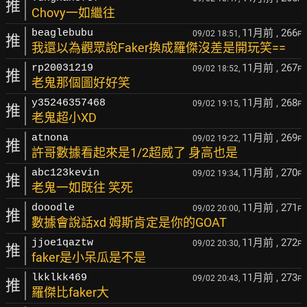
推
Chovy一如繼往
11月前
, 266
beaglebubu
09/02 18:51,
F
推
我還以為觀眾說Faker換成羅傑沒差是開玩笑==
11月前
, 267
rp20031219
09/02 18:52,
F
推
老鬼那個圖好好笑
11月前
, 268
y35246357468
09/02 19:15,
F
推
老鬼超小XD
11月前
, 269
atnona
09/02 19:22,
F
推
許哥數據看起來是1/2超威了 身高也是
11月前
, 270
abc123kevin
09/02 19:34,
F
推
老鬼一如既往 笑死
11月前
, 271
dooodle
09/02 20:00,
F
推
數據會說話xd 姆斯肯定是你的GOAT
11月前
, 272
jjoe1qaztw
09/02 20:30,
F
推
faker是小呆瓜是不是
11月前
, 273
lkklkk469
09/02 20:43,
F
推
羅傑比faker大