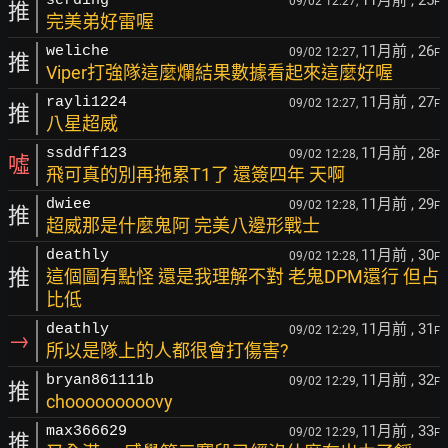
serding
09/02 12:27,
F
推
完美弟好雷喔
11月前
, 26
weliche
09/02 12:27,
F
推
Viper打強隊這麼爛結果數據看起來這麼好喔
11月前
, 27
rayli1224
09/02 12:27,
F
推
八星超威
11月前
, 28
ssddff123
09/02 12:28,
F
噓
飛可真的別再拖累T1了 還簽四年 天啊
11月前
, 29
dwiee
09/02 12:28,
F
推
超威那是什麼鬼阿 完美八邊形戰士
11月前
, 30
deathly
09/02 12:28,
F
推
這個圖有點怪 還是我理解不對 老鬼DPM還行 但占
比低
11月前
, 31
deathly
09/02 12:29,
F
→
所以是隊上的人都很會打傷害?
11月前
, 32
bryan861111b
09/02 12:29,
F
推
chooooooooovy
11月前
, 33
max366629
09/02 12:29,
F
推