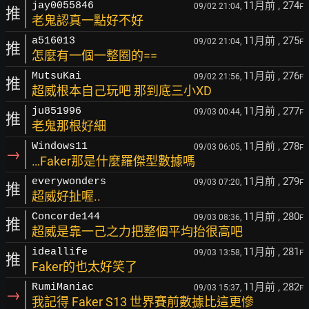
11月前
, 274
jay0055846
09/02 21:04,
F
推
老鬼認真一點好不好
11月前
, 275
a516013
09/02 21:04,
F
推
怎麼有一個一整圈的==
11月前
, 276
MutsuKai
09/02 21:56,
F
推
超威根本自己玩吧 那到底三小XD
11月前
, 277
ju851996
09/03 00:44,
F
推
老鬼那根好細
11月前
, 278
Windows11
09/03 06:05,
F
→
…Faker那是什麼羅傑型數據嗎
11月前
, 279
everywonders
09/03 07:20,
F
推
超威好扯喔..
11月前
, 280
Concorde144
09/03 08:36,
F
推
超威是靠一己之力把整個平均抬很高吧
11月前
, 281
ideallife
09/03 13:58,
F
推
Faker的也太好笑了
11月前
, 282
RumiManiac
09/03 15:37,
F
→
我記得 Faker S13 世界賽前數據比這更慘