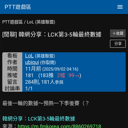
PTT
遊戲區
PTT遊戲區
/
LoL (英雄聯盟)
[閒聊] 韓網分享：LCK第3-5輪最終數據
＋收藏
分享
看板
LoL
(英雄聯盟)
作者
ubiqui
(你裂開)
時間
11月前
(2025/09/02 04:16)
推噓
181
(
183
推
2
噓
99
→
)
留言
284則, 181人
參與
討論串
1/1
最後一輪的數據～預熱一下季後賽（？

韓網分享：LCK第3-5輪最終數據
來源：
https://m.fmkorea.com/8860269718