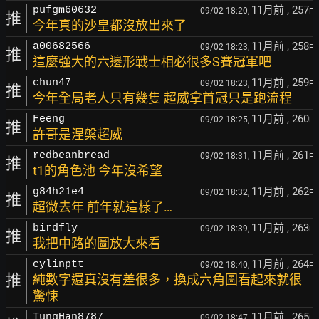
11月前
, 257
pufgm60632
09/02 18:20,
F
推
今年真的沙皇都沒放出來了
11月前
, 258
a00682566
09/02 18:23,
F
推
這麼強大的六邊形戰士相必很多S賽冠軍吧
11月前
, 259
chun47
09/02 18:23,
F
推
今年全局老人只有幾隻 超威拿首冠只是跑流程
11月前
, 260
Feeng
09/02 18:25,
F
推
許哥是涅槃超威
11月前
, 261
redbeanbread
09/02 18:31,
F
推
t1的角色池 今年沒希望
11月前
, 262
g84h21e4
09/02 18:32,
F
推
超微去年 前年就這樣了…
11月前
, 263
birdfly
09/02 18:39,
F
推
我把中路的圖放大來看
11月前
, 264
cylinptt
09/02 18:40,
F
推
純數字還真沒有差很多，換成六角圖看起來就很
驚悚
11月前
, 265
TungHan8787
09/02 18:47,
F