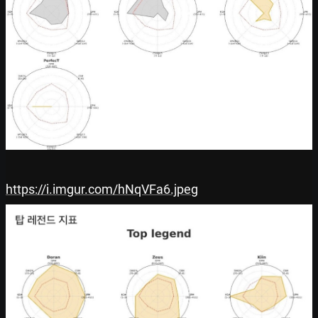
https://i.imgur.com/hNqVFa6.jpeg