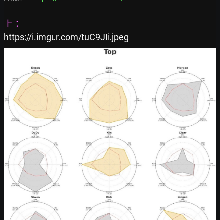
上：
https://i.imgur.com/tuC9JIi.jpeg