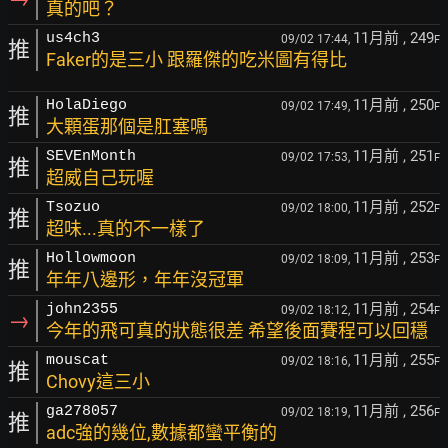
真的吧？
11月前
, 249
us4ch3
09/02 17:44,
F
推
Faker的是三小 跟羅傑的吃米圖有得比
11月前
, 250
HolaDiego
09/02 17:49,
F
推
大顆蛋那個是肛塞嗎
11月前
, 251
SEVEnMonth
09/02 17:53,
F
推
超威自己玩喔
11月前
, 252
Tsozuo
09/02 18:00,
F
推
超味...真的不一樣了
11月前
, 253
Hollowmoon
09/02 18:09,
F
推
年年八邊形，年年沒冠軍
11月前
, 254
john2355
09/02 18:12,
F
→
今年的飛可真的狀態很差 希望後面賽程可以回穩
11月前
, 255
mouscat
09/02 18:16,
F
推
Chovy這三小
11月前
, 256
ga278057
09/02 18:19,
F
推
adc強的幾位,數據都蠻平衡的