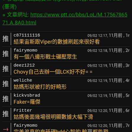
(臺灣)

※ 文章網址: 
https://www.ptt.cc/bbs/LoL/M.17567865
71.A.8A0.html
11月前
, 1
c871111116
09/02 12:17,
F
推
結果宙斯跟Viper的數據刷起來很好看
11月前
, 2
fairymomo
09/02 12:18,
F
推
有一個八邊形戰士碾壓眾生
11月前
, 3
deez1212
09/02 12:19,
F
推
Chovy自己去辦一個LCK好不好= =
11月前
, 4
weliche
09/02 12:19,
F
推
姑媽形狀被打的好畸形
11月前
, 5
kickvsbrad
09/02 12:19,
F
推
Faker=羅傑
11月前
, 6
Fritter
09/02 12:20,
F
推
姑媽後面幾場很明顯數據大幅下滑
11月前
, 7
fairymomo
09/02 12:20,
F
→
完美弟真的來砥礪bdd心智的 輸贏都能戳