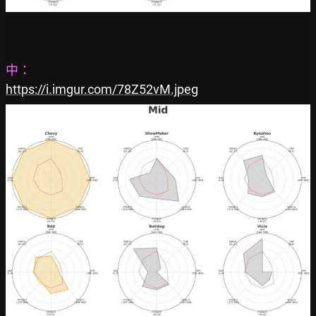
中：
https://i.imgur.com/78Z52vM.jpeg