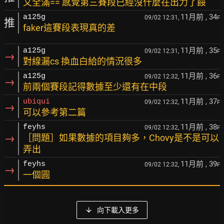
又全滿== 感覺第三賽段已經沒什麼在出力了餒
11月前
, 34
a125g
09/02 12:31,
F
推
faker這賽段表現真的差
11月前
, 35
a125g
09/02 12:31,
F
→
對線漏cs 換血白給的情況很多
11月前
, 36
a125g
09/02 12:32,
F
→
前兩個賽段記得數據至少還有在中段
11月前
, 37
ubiqui
09/02 12:32,
F
→
可以參考第二篇
11月前
, 38
feyhs
09/02 12:32,
F
→
［問題］如果數據的項目夠多，Chovy是不是可以
弄出
11月前
, 39
feyhs
09/02 12:32,
F
→
一個圓
向下載入更多