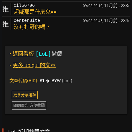
11月前
, 283
cil56796
09/03 20:10,
F
推
超威那是什麼鬼==
11月前
, 284
CenterSite
09/03 20:45,
F
推
沒有打野的嗎？
‣
返回看板
[
LoL
]
遊戲
‣
更多 ubiqui 的文章
文章代碼(AID):
#1ejc-BYW
(LoL)
更多分享選項
關閉廣告 方便截圖
LoL 近期熱門文章