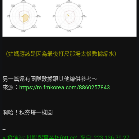
另一篇還有團隊數據跟其他線供參考～

來源：
https://m.fmkorea.com/8860257843
啊哈！秋夯塔一樣圓

※ 發信站: 批踢踢實業坊(ptt.cc), 來自: 223.136.79.27 