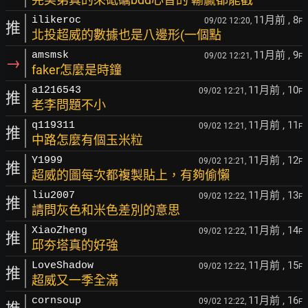
11月前
, 8
ilikeroc
09/02 12:20,
F
推
北投超威的數據也是八邊形(一個點
11月前
, 9
amsmsk
09/02 12:21,
F
→
faker怎麼是時鐘
11月前
, 10
a1216543
09/02 12:21,
F
推
老李問題不小
11月前
, 11
q119311
09/02 12:21,
F
推
中路怎麼有個玉米粒
11月前
, 12
Y1999
09/02 12:21,
F
推
超威的圖每次都複製貼上，有夠偷懶
11月前
, 13
liu2007
09/02 12:22,
F
推
請問灰色和米色差別的意思
11月前
, 14
XiaoZheng
09/02 12:22,
F
推
邱夯塔真的好強
11月前
, 15
LoveShadow
09/02 12:22,
F
推
超威又一季全滿
11月前
, 16
cornsoup
09/02 12:22,
F