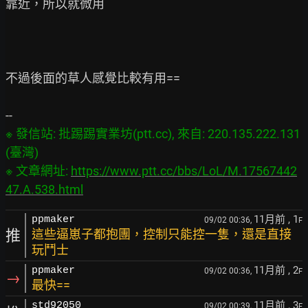
靠近，所以就微用

不過後面的草人感覺比較有用==

※ 發信站: 批踢踢實業坊(ptt.cc), 來自: 220.135.222.131 
(臺灣)

※ 文章網址: 
https://www.ptt.cc/bbs/LoL/M.17567442
47.A.538.html
11月前
, 1
ppmaker
09/02 00:36,
F
推
這些逼崽子都抱團，控制只能控一隻，還是直接
玩鬥士
11月前
, 2
ppmaker
09/02 00:36,
F
→
最快==
11月前
, 3
std92050
09/02 00:39,
F