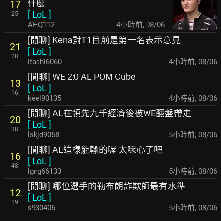
什麼
17
[
LoL
]
25
AHQ112
4小時前
,
08/06
[閒聊] Keria對T1目前是第一名表示意見
21
[
LoL
]
28
itachi6060
4小時前
,
08/06
[閒聊] WE 2:0 AL POM Cube
13
[
LoL
]
16
keel90135
4小時前
,
08/06
[閒聊] AL在領先九千經濟後被WE翻盤帶走
20
[
LoL
]
38
lskjd9058
5小時前
,
08/06
[閒聊] AL這樣能輸的喔 太噁心了吧
16
[
LoL
]
48
lgng66133
5小時前
,
08/06
[閒聊] 哪位選手的勒布朗詐欺師最有水準
12
[
LoL
]
19
s930406
5小時前
,
08/06