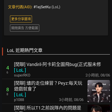
文章代碼(AID):
#1ejSetKu
(LoL)
更多分享選項
關閉廣告 方便截圖
LoL 近期熱門文章
[閒聊] Vandiril-阿卡莉全圖飛bug(正式服未修
4
[
LoL
]
6
superRKO
2小時前
,
08/06
[閒聊] 燼的走位練習？Peyz:每天玩
遊戲就會了
8
[
LoL
]
8
p1088
3小時前
,
08/06
[閒聊] 所以T1之前說隊內的問題是