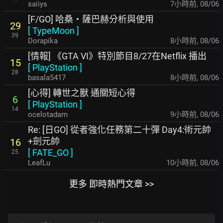
saiiys
7小時前
,
08/06
[F/GO] 哈桑・薩巴赫分析與使用
29
[
TypeMoon
]
39
Dorapika
8小時前
,
08/06
[情報] 《GTA VI》特別節目8/27在Netflix 播出
15
[
PlayStation
]
28
basala5417
8小時前
,
08/06
[心得] 轉世之獸 通關短心得
6
[
PlayStation
]
14
ocelotadam
9小時前
,
08/06
Re: [日GO] 從者強化任務第二十彈 Day4:術元帥
+劍元帥
16
[
FATE_GO
]
25
LeafLu
10小時前
,
08/06
更多 即時熱門文章 >>