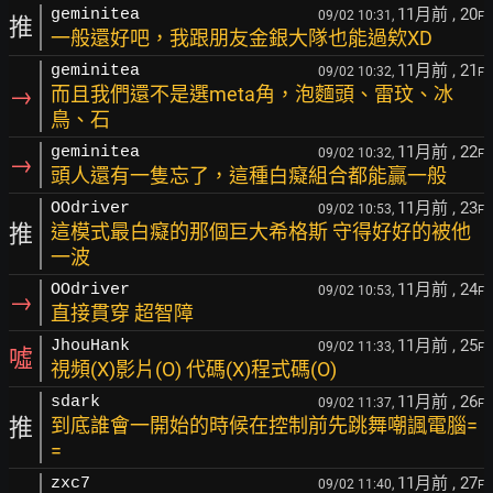
11月前
, 20
geminitea
09/02 10:31,
F
推
一般還好吧，我跟朋友金銀大隊也能過欸XD
11月前
, 21
geminitea
09/02 10:32,
F
→
而且我們還不是選meta角，泡麵頭、雷玟、冰
鳥、石
11月前
, 22
geminitea
09/02 10:32,
F
→
頭人還有一隻忘了，這種白癡組合都能贏一般
11月前
, 23
OOdriver
09/02 10:53,
F
推
這模式最白癡的那個巨大希格斯 守得好好的被他
一波
11月前
, 24
OOdriver
09/02 10:53,
F
→
直接貫穿 超智障
11月前
, 25
JhouHank
09/02 11:33,
F
噓
視頻(X)影片(O) 代碼(X)程式碼(O)
11月前
, 26
sdark
09/02 11:37,
F
推
到底誰會一開始的時候在控制前先跳舞嘲諷電腦=
=
11月前
, 27
zxc7
09/02 11:40,
F