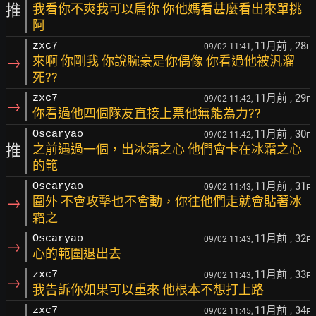
推
我看你不爽我可以扁你 你他媽看甚麼看出來單挑
阿
11月前
, 28
zxc7
09/02 11:41,
F
→
來啊 你剛我 你說腕豪是你偶像 你看過他被汎溜
死??
11月前
, 29
zxc7
09/02 11:42,
F
→
你看過他四個隊友直接上票他無能為力??
11月前
, 30
Oscaryao
09/02 11:42,
F
推
之前遇過一個，出冰霜之心 他們會卡在冰霜之心
的範
11月前
, 31
Oscaryao
09/02 11:43,
F
→
圍外 不會攻擊也不會動，你往他們走就會貼著冰
霜之
11月前
, 32
Oscaryao
09/02 11:43,
F
→
心的範圍退出去
11月前
, 33
zxc7
09/02 11:43,
F
→
我告訴你如果可以重來 他根本不想打上路
11月前
, 34
zxc7
09/02 11:45,
F