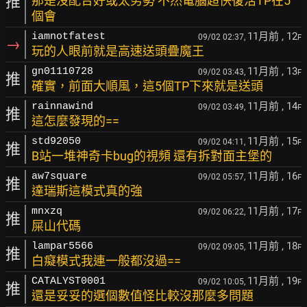
推
那是沒配合好或太劣勢 不然電腦超快復活TP在5
個會
11月前
, 12
iamnotfatest
09/02 02:37,
F
→
玩的人眼前就是高速送頭疊魔王
11月前
, 13
gn01110728
09/02 03:43,
F
推
確實，前面大順風，這5個TP下來就是送頭
11月前
, 14
rainnawind
09/02 03:49,
F
推
這怎麼發現的==
11月前
, 15
std92050
09/02 04:11,
F
推
B站一堆神奇卡bug的視頻 還有拆對面主堡的
11月前
, 16
aw7square
09/02 05:57,
F
推
達瑞斯這模式真的強
11月前
, 17
mnxzq
09/02 06:22,
F
推
屎山代碼
11月前
, 18
lampar5566
09/02 09:05,
F
推
白癡模式我連一般都沒過==
11月前
, 19
CATALYST0001
09/02 10:05,
F
推
還是妥妥的選個數值怪比較沒那麼多問題