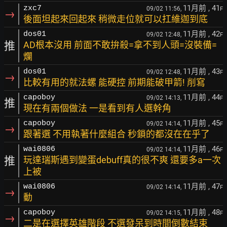
11月前
, 41
zxc7
09/02 11:56,
F
→
後面坦起來回起來 稍微走位就可以扛維迦到底
11月前
, 42
dos01
09/02 12:48,
F
推
AD根本沒用 前面不敢拚殺=拿不到人頭=沒裝備=
爛
11月前
, 43
dos01
09/02 12:48,
F
→
比較有用的就法螺 能硬控 前期能破甲箭! 削寫
11月前
, 44
capoboy
09/02 14:13,
F
推
現在有兩個做法 一是看到有人選幹角
11月前
, 45
capoboy
09/02 14:14,
F
→
跟著選 不用執著什麼組合 秒鎖的都沒在在乎了
11月前
, 46
wai0806
09/02 14:14,
F
推
玩達瑞斯遇到變蛋debuff真的很不爽 還要多a一次
上被
11月前
, 47
wai0806
09/02 14:14,
F
→
動
11月前
, 48
capoboy
09/02 14:15,
F
→
二是在選擇英雄階段 不選發呆到時間倒數結束