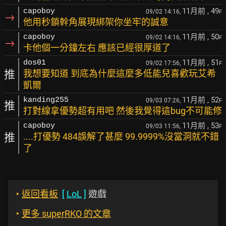
11月前
, 49
capoboy
09/02 14:16,
F
→
他用秒鎖幹角展現綁架你坐牢的誠意
11月前
, 50
capoboy
09/02 14:16,
F
→
卡他個一分鐘左右 應該已經很厚道了
11月前
, 51
dos01
09/02 17:56,
F
推
我想要知道 到底為什麼這麼多低能兒喜歡玩艾希
凱爾
11月前
, 52
kanding255
09/03 07:26,
F
推
打對線拿優勢超有用吧 然後我覺得這bug不可能修
11月前
, 53
capoboy
09/03 11:56,
F
推
....打優勢 484誤解了甚麼 99.9999%沒當洞就不錯
了
‣
返回看板
[
LoL
]
遊戲
‣
更多 superRKO 的文章