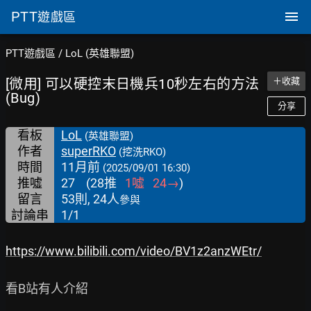
PTT
遊戲區
PTT遊戲區
/
LoL (英雄聯盟)
[微用] 可以硬控末日機兵10秒左右的方法
＋收藏
(Bug)
分享
看板
LoL
(英雄聯盟)
作者
superRKO
(挖洗RKO)
時間
11月前
(2025/09/01 16:30)
推噓
27
(
28
推
1
噓
24
→
)
留言
53則, 24人
參與
討論串
1/1
https://www.bilibili.com/video/BV1z2anzWEtr/
看B站有人介紹
