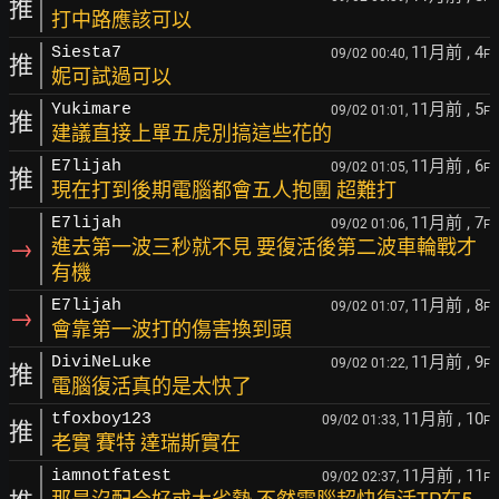
推
打中路應該可以
11月前
, 4
Siesta7
09/02 00:40,
F
推
妮可試過可以
11月前
, 5
Yukimare
09/02 01:01,
F
推
建議直接上單五虎別搞這些花的
11月前
, 6
E7lijah
09/02 01:05,
F
推
現在打到後期電腦都會五人抱團 超難打
11月前
, 7
E7lijah
09/02 01:06,
F
→
進去第一波三秒就不見 要復活後第二波車輪戰才
有機
11月前
, 8
E7lijah
09/02 01:07,
F
→
會靠第一波打的傷害換到頭
11月前
, 9
DiviNeLuke
09/02 01:22,
F
推
電腦復活真的是太快了
11月前
, 10
tfoxboy123
09/02 01:33,
F
推
老實 賽特 達瑞斯實在
11月前
, 11
iamnotfatest
09/02 02:37,
F