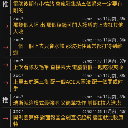
推
電腦後期有小情緒 會瘋狂集結五個過來一定要有
剛的
11月前
, 35
zxc7
09/02 11:46,
F
→
那幾個大坦 出 那個稜鏡可開大護盾的上去扛其他
人收
11月前
, 36
zxc7
09/02 11:46,
F
→
一個一個上去只會水餃 那波挺住通常都打得到維
迦
11月前
, 37
zxc7
09/02 11:47,
F
→
上次看隊友毛筆 直接丟大 電腦傻傻一起吃很爽收
11月前
, 38
zxc7
09/02 11:49,
F
→
上單五虎選三隻 配一個AOE大團法 配一個關或射
手
11月前
, 39
zxc7
09/02 11:54,
F
推
瑞斯就這模式最強吧 又簡單操作 前期E拉人進塔
11月前
, 40
zxc7
09/02 11:55,
F
→
開剁要算好 對面報團全剁直接起飛 變蛋就比較康
特