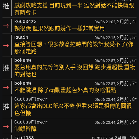
推
感謝攻略支援 目前玩到一半 雖然對話不能快轉跟
有時會卡
2月前
, 4
k66004zx
06/06 21:02,
F
→
頓很躁 但果然跟前幾作一樣非常實用
2月前
, 5
RKain
06/06 22:15,
F
→
直接等回想，很多故意拖時間的設計我受不了(像
那個走路
2月前
, 6
bokenW
06/06 22:57,
F
推
要急用真的先等等別入手 沒回想 跑步還超慢 重複
的對話也
2月前
, 7
bokenW
06/06 22:57,
F
→
不能跳過 除了cg動畫超色外真的沒啥優點
2月前
, 8
CactusFlower
06/06 23:44,
F
推
這家都會出DLC所以不急 但看來還是祖傳的圖很
色但機
2月前
, 9
CactusFlower
06/06 23:44,
F
→
制頗智障
2月前
, 10
kaj1983
06/07 02:59,
F