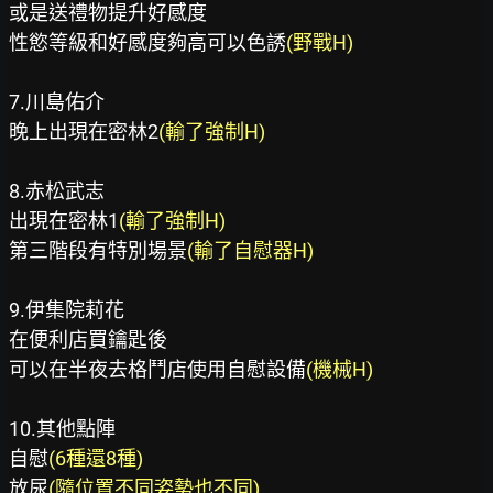
或是送禮物提升好感度

性慾等級和好感度夠高可以色誘
(野戰H)
7.川島佑介

晚上出現在密林2
8.赤松武志

出現在密林1
(輸了強制H)
第三階段有特別場景
(輸了自慰器H)
9.伊集院莉花

在便利店買鑰匙後

可以在半夜去格鬥店使用自慰設備
(機械H)
10.其他點陣

自慰
(6種還8種)
放尿
(隨位置不同姿勢也不同)