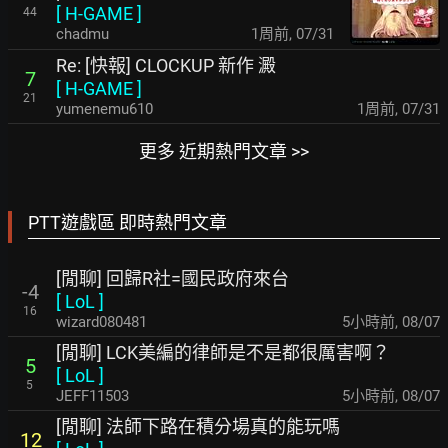
[
H-GAME
]
44
chadmu
1周前
,
07/31
Re: [快報] CLOCKUP 新作 澱
7
[
H-GAME
]
21
yumenemu610
1周前
,
07/31
更多 近期熱門文章 >>
PTT遊戲區 即時熱門文章
[閒聊] 回歸R社=國民政府來台
-4
[
LoL
]
16
wizard080481
5小時前
,
08/07
[閒聊] LCK美編的律師是不是都很厲害啊？
5
[
LoL
]
5
JEFF11503
5小時前
,
08/07
[閒聊] 法師下路在積分場真的能玩嗎
12