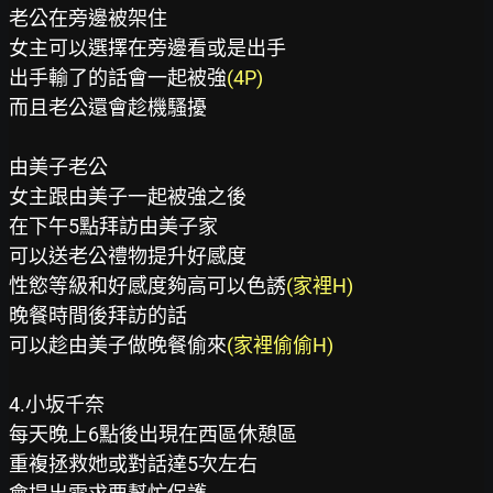
老公在旁邊被架住

女主可以選擇在旁邊看或是出手

出手輸了的話會一起被強
(4P)
而且老公還會趁機騷擾

由美子老公

女主跟由美子一起被強之後

在下午5點拜訪由美子家

可以送老公禮物提升好感度

性慾等級和好感度夠高可以色誘
(家裡H)
晚餐時間後拜訪的話

可以趁由美子做晚餐偷來
4.小坂千奈

每天晚上6點後出現在西區休憩區

重複拯救她或對話達5次左右
