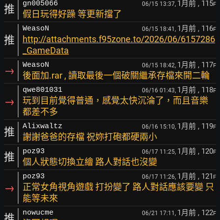
1月前
, 115
gn005066
06/15 13:37,
F
推
假日玩得好躁 等更新擋了
1月前
, 116
WeasoN
06/15 18:41,
F
推
http://attachments.f95zone.to/2026/06/6157286
_GameData
1月前
, 117
WeasoN
06/15 18:42,
F
→
後面加.rar , 讀取最後一個破關繼承存檔來開二輪
1月前
, 118
qwe801031
06/16 01:43,
F
→
玩到目前覺得普通，感覺太快沉淪了，而且音樂
都差不多
1月前
, 119
Alixwaltz
06/16 15:10,
F
推
謝謝爸爸的存檔 祝妳打砲都硬兩小
1月前
, 120
poz93
06/17 11:25,
F
推
個人狀態切換立繪 路人對話也沒變
1月前
, 121
poz93
06/17 11:26,
F
→
正常女角視角遊戲 打扮變了 路人對話應該要變 只
能等未來
1月前
, 122
nowucme
06/21 17:11,
F
推