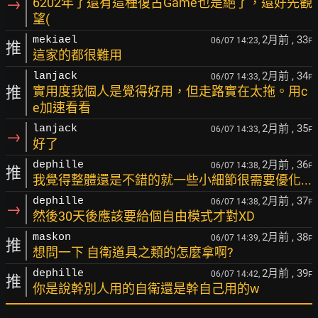
→
6202年了還有這種復古Game也是絕了，還好先觀
望(
2月前
, 33
mekiael
06/07 14:23,
F
推
這家的都很難用
2月前
, 34
lanjack
06/07 14:33,
F
推
實用度我個人是覺得好用，但走路實在太拖。用c
e加速看看
2月前
, 35
lanjack
06/07 14:33,
F
→
好了
2月前
, 36
dephille
06/07 14:38,
F
推
我覺得整體還是不錯的就一些小細節很需要優化...
2月前
, 37
dephille
06/07 14:38,
F
→
然後30天後應該要給個自由模式才對XD
2月前
, 38
maskon
06/07 14:39,
F
推
想問一下 自衛道具之類的怎麼拿啊?
2月前
, 39
dephille
06/07 14:42,
F
推
你是說幹別人用的自衛還是幹自己用的w