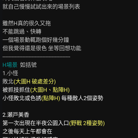
就自己慢慢試試出來的場景列表

雖然H真的很久又拖

不能跳過、快轉

一個場景動輒跑個好幾分鐘

但我覺得還是很色 坐等回想功能

H場景
  如括號

1.小怪

敗北
(大圖H 破處差分)
被抓技抓住
(大圖H、點陣H)
小怪敗北或色誘
(點陣H) 
每種敵人2個姿勢

2.瀬戸美香

第一次出現在半夜公園入口
(野戰 2種姿勢)
之後每天上午都會在
