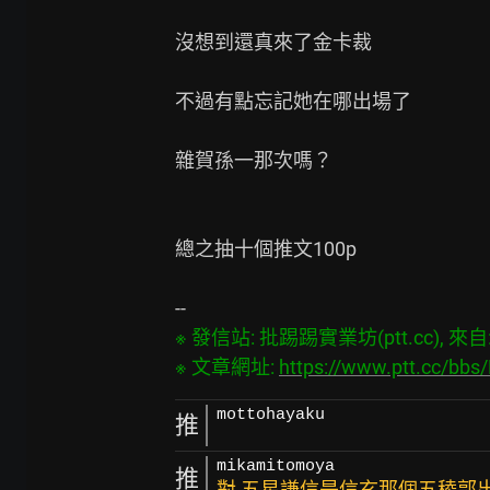
沒想到還真來了金卡裁

不過有點忘記她在哪出場了

雜賀孫一那次嗎？

總之抽十個推文100p

※ 發信站: 批踢踢實業坊(ptt.cc), 來自: 1
※ 文章網址: 
https://www.ptt.cc/bb
mottohayaku
推
mikamitomoya
推
對 五星謙信是信玄那個五稜郭