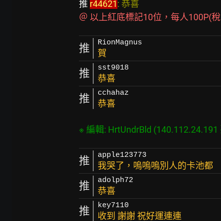
推 
r44621
: 恭喜                                          
＠ 以上紅底標記10位，每人100P(稅後)發送
RionMagnus
推
賀
sst9018
推
恭喜
cchahaz
推
恭喜
apple123773
推
我哭了，嗚嗚嗚別人的卡池都
adolph72
推
恭喜
key7110
推
收到 謝謝 祝好運連連