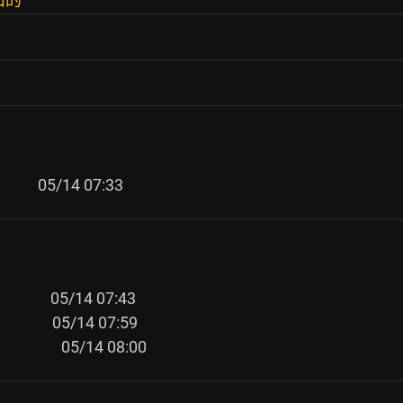
         
            
            
              