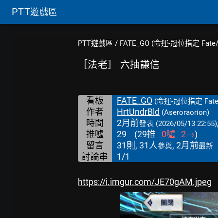
PTT
遊戲區
PTT遊戲區
/
FATE_GO (命運-冠位指定 Fate/
［法老］ 六抽謙信
看板
FATE_GO
(命運-冠位指定 Fate
作者
HrtUndrBld
(Aseroraorion)
時間
2月前
發表
(2026/05/13 22:55)
推噓
29
(
29
推
0
噓
2
→
)
留言
31則, 31人
, 2月前
參與
最新
討論串
1/1
https://i.imgur.com/JE70gAM.jpeg