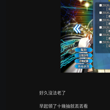
好久沒法老了

早起領了十幾抽就丟丟看
