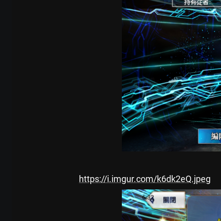
https://i.imgur.com/k6dk2eQ.jpeg