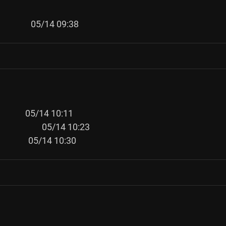
            
           
                
            