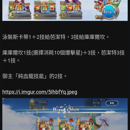
泳裝斯卡蒂1＋2技給芭潔特，3技給庫庫爾坎。

庫庫爾坎1技(選擇消耗10個爆擊星)＋3技，芭潔特3技
＋1技。

御主「純血龍技能」的2技。

https://i.imgur.com/5IhbfYq.jpeg