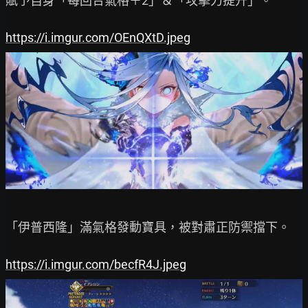
賦予自身「每回合氣格＋2」＆「攻擊力提升」。

https://i.imgur.com/OEnQXtD.jpeg
「伊普西隆」滿氣格發動寶具，被對肅正防禦擋下。

https://i.imgur.com/becfR4J.jpeg