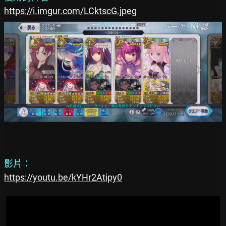
https://i.imgur.com/LCktscG.jpeg
影片：
https://youtu.be/kYHr2Atipy0