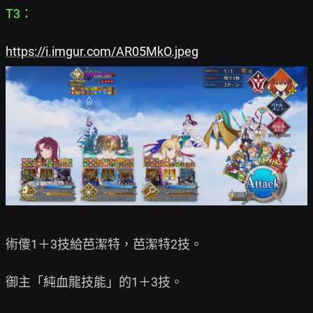
T3：
https://i.imgur.com/AR05MkO.jpeg
術傻1＋3技給芭潔特，芭潔特2技。

御主「純血龍技能」的1＋3技。
