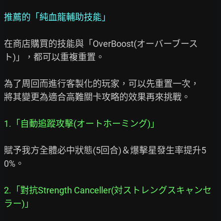
推薦的「純血龍輔助技能」
在商店購買的技能與「OverBoost(オーバーブース
ト)」，都可以重複重置。

為了周回而進行客製化的玩家，可以先重置一次，

將其變更為適合高難關卡攻略的效果再來挑戰。

1.「自動追蹤攻擊(オートホーミング)」
賦予我方全體必中狀態(5回合)＆爆擊星發生率提升5
0%。

2.「對抗Strength Canceller(対ストレングスキャンセ
ラー)」