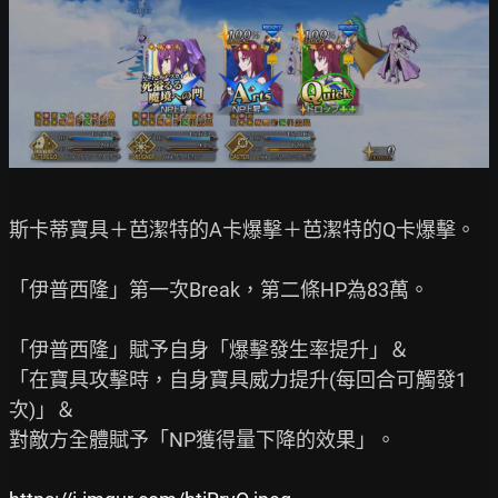
斯卡蒂寶具＋芭潔特的A卡爆擊＋芭潔特的Q卡爆擊。

「伊普西隆」第一次Break，第二條HP為83萬。

「伊普西隆」賦予自身「爆擊發生率提升」＆

「在寶具攻擊時，自身寶具威力提升(每回合可觸發1
次)」＆

對敵方全體賦予「NP獲得量下降的效果」。
