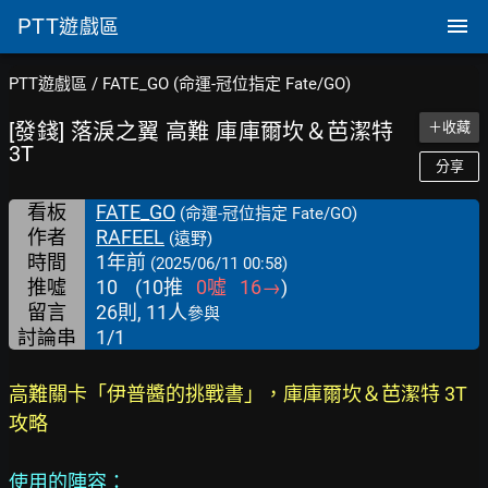
PTT
遊戲區
PTT遊戲區
/
FATE_GO (命運-冠位指定 Fate/GO)
[發錢] 落淚之翼 高難 庫庫爾坎＆芭潔特
＋收藏
3T
分享
看板
FATE_GO
(命運-冠位指定 Fate/GO)
作者
RAFEEL
(遠野)
時間
1年前
(2025/06/11 00:58)
推噓
10
(
10
推
0
噓
16
→
)
留言
26則, 11人
參與
討論串
1/1
高難關卡「伊普醬的挑戰書」，庫庫爾坎＆芭潔特 3T
攻略
使用的陣容：