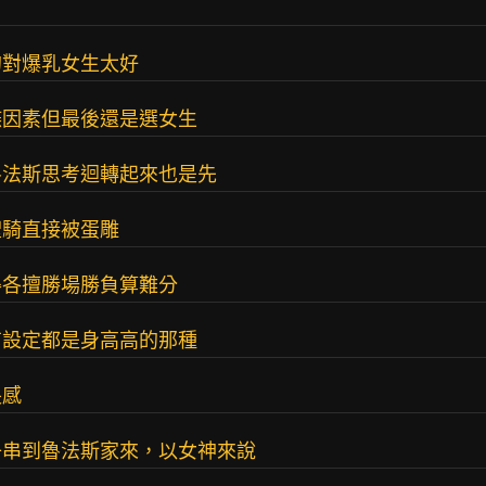
的對爆乳女生太好
諜因素但最後還是選女生
魯法斯思考迴轉起來也是先
聖騎直接被蛋雕
得各擅勝場勝負算難分
有設定都是身高高的那種
長感
子串到魯法斯家來，以女神來說