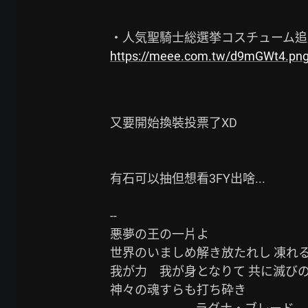
https://meee.com.tw/d9mGWt4.pn
又要開始換裝投票了XD

有石可以抽但想看3FY出啥...

--

悪夢の王の一片よ

世界のいましめ解き放たれし 凍れる
我が力　我が身となりて 共に滅びの
神々の魂すらも打ち砕き
