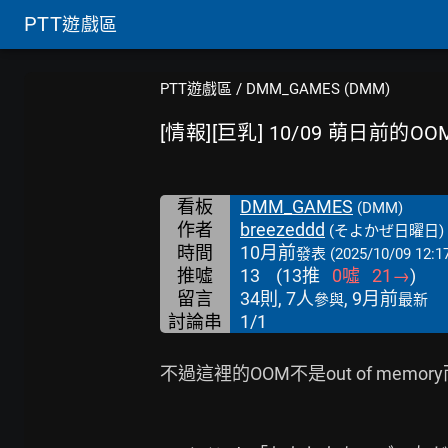
PTT
遊戲區
PTT遊戲區
/
DMM_GAMES (DMM)
[情報][巨乳] 10/09 萌日前的OO
看板
DMM_GAMES
(DMM)
作者
breezeddd
(そよかぜ日曜日)
時間
10月前
發表
(2025/10/09 12:1
推噓
13
(
13
推
0
噓
21
→
)
留言
34則, 7人
, 9月前
參與
最新
討論串
1/1
不過這裡的OOM不是out of memory而是