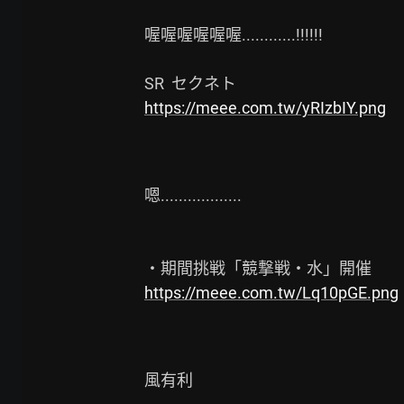
喔喔喔喔喔喔............!!!!!!

https://meee.com.tw/yRIzbIY.png
嗯..................

https://meee.com.tw/Lq10pGE.png
風有利
