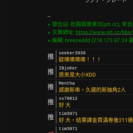
                               ラグナ・ブレード

※ 發信站: 批踢踢實業坊(ptt.cc), 來自: 2
※ 文章網址: 
https://www.ptt.cc/b
seeker3939
推
歐噢噢噢噢！！！
IBjoKer
推
原來是大小XDD
Mentha
推
感謝新串，久違的新抽角2人
ss70012
推
好 大
tim3071
推
好 大，結果課金買滿卷後211
tim3071
→