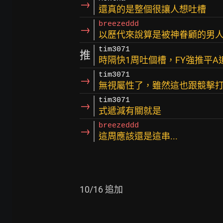
→
還真的是整個很讓人想吐槽
breezeddd
→
以歷代來說算是被神眷顧的男人..
tim3071
推
時隔快1周吐個槽，FY強推平A追
tim3071
→
無視屬性了，雖然這也跟競擊打
tim3071
→
式遞減有關就是
breezeddd
→
這周應該還是這串...
10/16 追加
