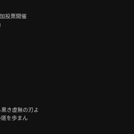
g
黒き虚無の刃よ

道を歩まん
