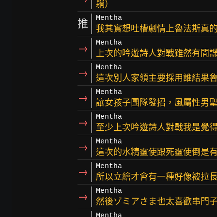
躺）
Mentha
推
我其實想吐槽劇情上魯法斯真
Mentha
→
上次的吟遊詩人對戰雖然有間
Mentha
→
這次別人家領主要採用誰結果
Mentha
→
讓女孩子團隊發招，風屬性男
Mentha
→
至少上次吟遊詩人對戰我是覺
Mentha
→
這次的水精靈使跟死靈使倒是
Mentha
→
所以立繪才會有一種好像被拉
Mentha
→
然後ゾミアさま也太喜歡串門
Mentha