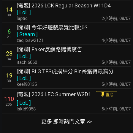
[電競] 2026 LCK Regular Season W11D4
14
[
LoL
]
30
laptic
2小時前
,
08/07
[閒聊] 今年好遊戲感覺比較少?
6
[
Steam
]
21
zaq1xsw2121
4小時前
,
08/07
[閒聊] Faker反網路賭博廣告
28
[
LoL
]
34
itachi6060
5小時前
,
08/07
[閒聊] BLG TES虎撲評分 Bin哥獲得最高分
19
[
LoL
]
30
keel90135
5小時前
,
08/07
[電競] 2026 LEC Summer W3D1
置底
110
[
LoL
]
205
lskjd9058
5小時前
,
08/07
更多 即時熱門文章 >>