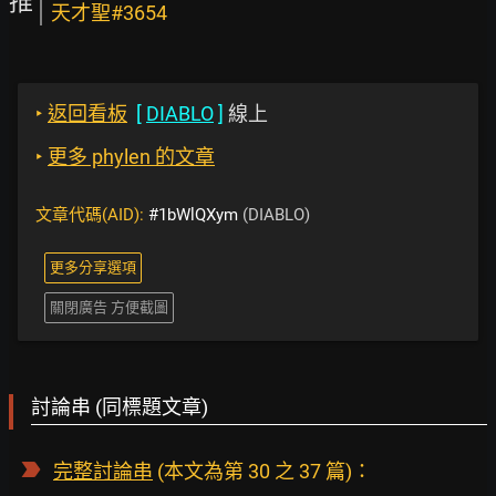
推
天才聖#3654
‣
返回看板
[
DIABLO
]
線上
‣
更多 phylen 的文章
文章代碼(AID):
#1bWlQXym
(DIABLO)
更多分享選項
關閉廣告 方便截圖
討論串 (同標題文章)
完整討論串
(本文為第 30 之 37 篇)：