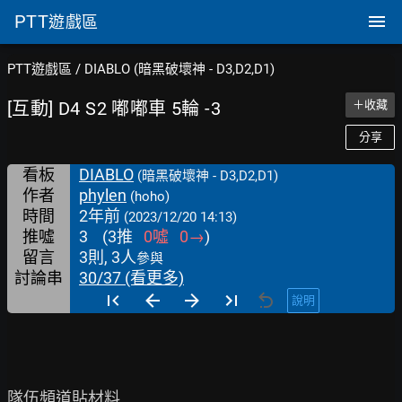
PTT
遊戲區
PTT遊戲區
/
DIABLO (暗黑破壞神 - D3,D2,D1)
[互動] D4 S2 嘟嘟車 5輪 -3
＋收藏
分享
看板
DIABLO
(暗黑破壞神 - D3,D2,D1)
作者
phylen
(hoho)
時間
2年前
(2023/12/20 14:13)
推噓
3
(
3
推
0
噓
0
→
)
留言
3則, 3人
參與
討論串
30/37 (看更多)
說明
隊伍頻道貼材料
