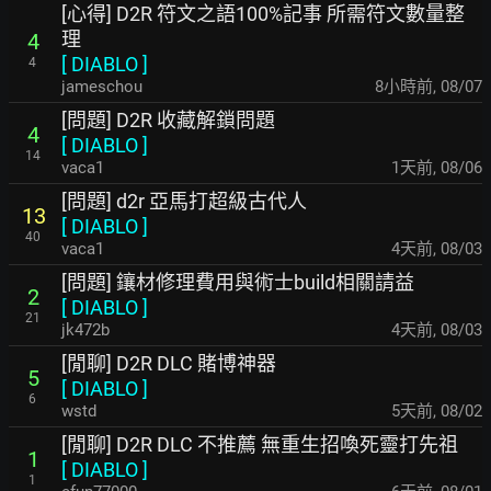
[心得] D2R 符文之語100%記事 所需符文數量整
理
4
[
DIABLO
]
4
jameschou
8小時前
,
08/07
[問題] D2R 收藏解鎖問題
4
[
DIABLO
]
14
vaca1
1天前
,
08/06
[問題] d2r 亞馬打超級古代人
13
[
DIABLO
]
40
vaca1
4天前
,
08/03
[問題] 鑲材修理費用與術士build相關請益
2
[
DIABLO
]
21
jk472b
4天前
,
08/03
[閒聊] D2R DLC 賭博神器
5
[
DIABLO
]
6
wstd
5天前
,
08/02
[閒聊] D2R DLC 不推薦 無重生招喚死靈打先祖
1
[
DIABLO
]
1