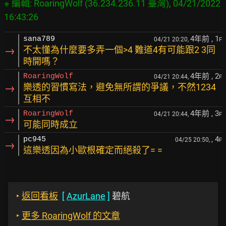
※ 編輯: RoaringWolf (36.234.236.11 臺灣), 04/21/2022 
4年前
, 1
sana789
04/21 20:20,
F
→
不太懂為什麼要多弄一個>4 難道4有可能跟2 3同
時開嗎？
4年前
, 2
RoaringWolf
04/21 20:44,
F
→
樂透的習慣寫法，避免無所謂的爭議，不然1234
互相不
4年前
, 3
RoaringWolf
04/21 20:44,
F
→
可能同時成立
, 4
pc945
04/25 20:50,
F
→
這樂透因為小歐根確定而絕殺了= =
‣
返回看板
[
AzurLane
]
碧航
‣
更多 RoaringWolf 的文章