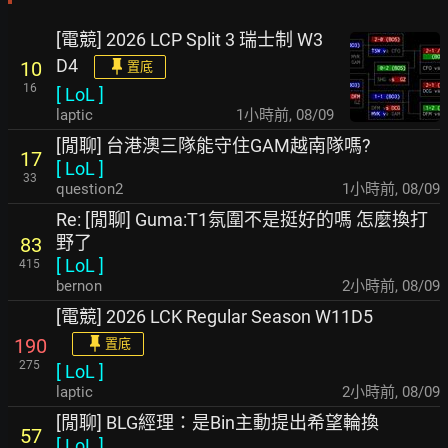
[電競] 2026 LCP Split 3 瑞士制 W3
D4
10
置底
16
[
LoL
]
laptic
1小時前
,
08/09
[閒聊] 台港澳三隊能守住GAM越南隊嗎?
17
[
LoL
]
33
question2
1小時前
,
08/09
Re: [閒聊] Guma:T1氛圍不是挺好的嗎 怎麼換打
野了
83
[
LoL
]
415
bernon
2小時前
,
08/09
[電競] 2026 LCK Regular Season W11D5
190
置底
275
[
LoL
]
laptic
2小時前
,
08/09
[閒聊] BLG經理：是Bin主動提出希望輪換
57
[
LoL
]