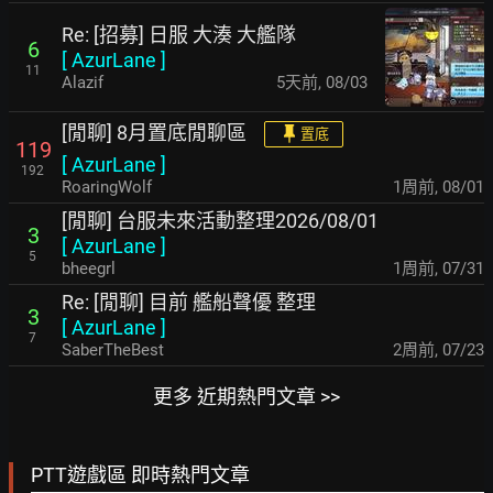
Re: [招募] 日服 大湊 大艦隊
6
[
AzurLane
]
11
Alazif
5天前
,
08/03
[閒聊] 8月置底閒聊區
置底
119
[
AzurLane
]
192
RoaringWolf
1周前
,
08/01
[閒聊] 台服未來活動整理2026/08/01
3
[
AzurLane
]
5
bheegrl
1周前
,
07/31
Re: [閒聊] 目前 艦船聲優 整理
3
[
AzurLane
]
7
SaberTheBest
2周前
,
07/23
更多 近期熱門文章 >>
PTT遊戲區 即時熱門文章