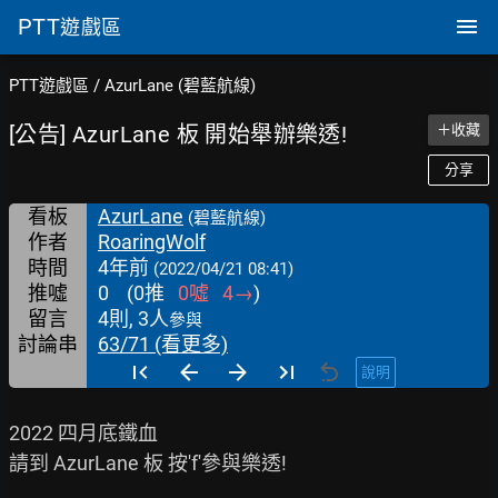
PTT
遊戲區
PTT遊戲區
/
AzurLane (碧藍航線)
[公告] AzurLane 板 開始舉辦樂透!
＋收藏
分享
看板
AzurLane
(碧藍航線)
作者
RoaringWolf
時間
4年前
(2022/04/21 08:41)
推噓
0
(
0
推
0
噓
4
→
)
留言
4則, 3人
參與
討論串
63/71 (看更多)
說明
2022 四月底鐵血

請到 AzurLane 板 按'f'參與樂透!
