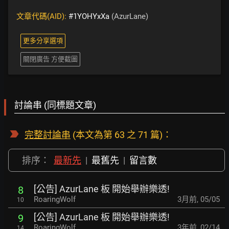
文章代碼(AID):
#1YOHYxXa
(AzurLane)
更多分享選項
關閉廣告 方便截圖
討論串 (同標題文章)
完整討論串
(本文為第 63 之 71 篇)：
排序：
最新先
|
最舊先
|
留言數
[公告] AzurLane 板 開始舉辦樂透!
8
RoaringWolf
3月前
,
05/05
10
[公告] AzurLane 板 開始舉辦樂透!
9
RoaringWolf
3年前
,
02/14
14