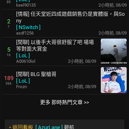
89
keel90135
2小時前
,
08/09
[情報] 任天堂近四成遊戲銷售仍是實體版，與So
ny
2
[
NSwitch
]
7
asdf1256
2小時前
,
08/09
[閒聊] 以後手大哥很舒服了吧 場場
等對面大賞金
5
[
LoL
]
16
A00610lol
2小時前
,
08/09
[閒聊] BLG 聖槍哥
189
[
LoL
]
366
Frozn
2小時前
,
08/09
更多 即時熱門文章 >>
‣
返回看板
[
AzurLane
]
碧航