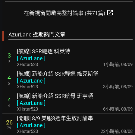
open_in_new
在新視窗開啟完整討論串 (共71篇)
AzurLane 近期熱門文章
[航線] SSR驅逐 科萊特
3
[
AzurLane
]
3
XHstar523
1小時前
,
08/09
[航線] 新船介紹 SSR輕巡 維克斯堡
4
[
AzurLane
]
5
XHstar523
3小時前
,
08/09
[航線] 新船介紹 SSR航母 班寧頓
4
[
AzurLane
]
4
XHstar523
6小時前
,
08/09
[閒聊] 8/9 美服8週年生放討論串
26
[
AzurLane
]
79
XHstar523
22小時前
,
08/08