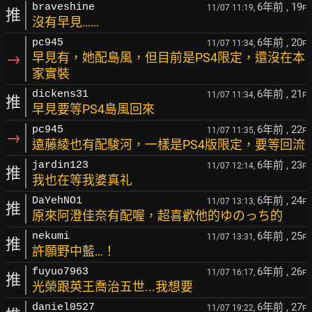
6年前
, 19
braveshine
11/07 11:19,
F
推
沒有早見……
6年前
, 20
pc945
11/07 11:34,
F
→
早見有，她配島風，但目前是PS4限定，還沒在本
家實裝
6年前
, 21
dickens31
11/07 11:34,
F
推
早見要等PS4島風回來
6年前
, 22
pc945
11/07 11:35,
F
→
遠藤綾也有配駿河，一樣是PS4版限定，要等回流
6年前
, 23
jardin123
11/07 12:14,
F
推
我也在等我婆真礼
6年前
, 24
DaYehNO1
11/07 13:13,
F
推
原來阿澄佳奈有配喔，超喜歡他的ゆのっち的
6年前
, 25
nekumi
11/07 13:31,
F
推
許願野中藍…！
6年前
, 26
fuyuo7963
11/07 16:17,
F
推
光榮跟英王喬治五世...我想要
6年前
, 27
daniel0527
11/07 19:22,
F