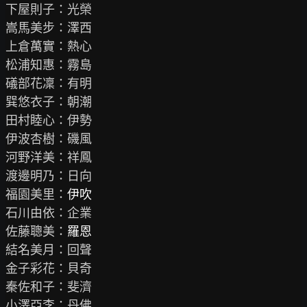
下屋則子：光榮

嵩馬美步：澤西

上倉萬實：熱心

松浦知惠：霧島

礒部花凜：有明

巽悠衣子：朝潮

田村睦心：伊勢

伊波杏樹：磯風

河野洋美：祥鳳

渡邊明乃：日向

福園美里：
伊吹
石川由依：企業

佐藤聰美：
羅恩
結名美月：回聲

金子彩花：貝奇

秦佐和子：斐濟

小澤亞李：丹佛
