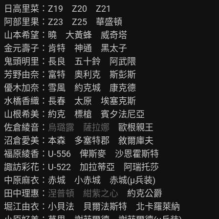
日高里菜：Z19　Z20　Z21

阿部里果：Z23　Z25　華盛頓

山本希望：曉　大黃蜂　威奇塔

金元壽子：肯特　神通　黑太子

鬼頭明里：長良　五十鈴　阿武隈

芳野由奈：富特　奧利克　斯彭斯

優木加奈：雪風　約克城　康克德

水橋香織：長春　太原　埃塞克斯

山根希美：約克　標槍　賓夕法尼亞

佐倉綾音：
烏璐露　薩拉娜
　歐根親王

沼倉愛美：本森　多塞特郡　敘爾庫夫

福原綾香：U-556　俾斯麥　沙恩霍斯特

諏訪彩花：U-522　加拉蒂亞　阿瑞托莎

中原麻衣：赤城　小赤城　赤城(μ兵装)

田中理惠：
涅普頓　紺紫之心
　約克公爵

堀江由衣：小貝法　貝爾法斯特　北卡羅萊納
