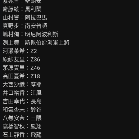
紫苑雪：聖胡安

齋藤綾：馬利蘭

山村響：阿拉巴馬

真野步：南安普頓

嶋村侑：明尼阿波利斯

渕上舞：斯佩伯爵海軍上將

河瀨茉希：Z2

原紗友里：Z36

茅原實里：Z46

高田憂希：Z18

大西沙織：摩耶

井口裕香：江風

吉田幸代：長島

和氣杏未：鈴谷

八卷安奈：三隈

高橋智秋：鳳翔

石上靜香：飛龍
