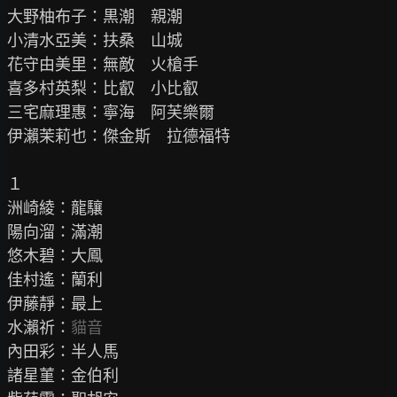
大野柚布子：黒潮　親潮

小清水亞美：扶桑　山城

花守由美里：無敵　火槍手

喜多村英梨：比叡　小比叡

三宅麻理惠：寧海　阿芙樂爾

伊瀨茉莉也：傑金斯　拉德福特

１

洲崎綾：龍驤

陽向溜：滿潮

悠木碧：大鳳

佳村遙：蘭利

伊藤靜：最上

水瀨祈：
貓音
內田彩：半人馬

諸星菫：金伯利
