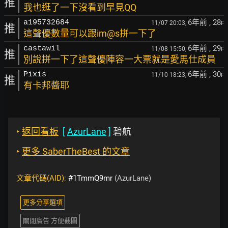
推
我也逛了一下沒看到早見QQ
6年前
, 28
a195732684
11/07 20:03,
F
推
這聲優數量可以跟im@s拼一下了
6年前
, 29
castawil
11/08 15:50,
F
推
別說拼一下了這聲優陣容一大票就是愛馬仕成員
6年前
, 30
Pixis
11/10 18:23,
F
推
有卡邦醬耶
‣
返回看板
[
AzurLane
]
碧航
‣
更多 SaberTheBest 的文章
文章代碼(AID):
#1TmmQ9mr
(AzurLane)
更多分享選項
關閉廣告 方便截圖