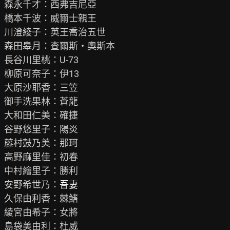
森永千才：西弗吉尼亞

橋本千波：威爾士親王

川澄綾子：英王喬治五世

森田皋月：查爾斯・奧斯本

長谷川里桃：U-73

柳原可奈子：伊13

大原沙耶香：三笠

御手洗果林：蒼龍

大和田仁美：確捷

谷野悠里子：陽炎

藤村鼓乃美：那珂

高野麻里佳：初春

中村繪里子：勝利

安野希世乃：
吾妻
久保由利香：棘鰭

綾宮由希子：女將

島袋美由利：杜威
