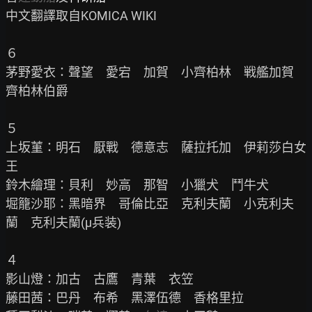
中文翻譯取自KOMICA WIKI

６

茅野愛衣：聲望　愛宕　加賀　小齊柏林　戦艦加賀　
齊柏林伯爵

５

上坂菫：明石　厭戰　德意志　薩拉托加　伊莉莎白女
王

鈴木繪理：貝利　妙高　那智　小獵犬　鬥牛犬

堀籠沙耶：黑暗界　哥倫比亞　克利夫蘭　小克利夫
蘭　克利夫蘭(μ兵装)

４

影山燈：加古　古鷹　青葉　衣笠

藤田茜：巴丹　布希　黑澤伍德　香格里拉
