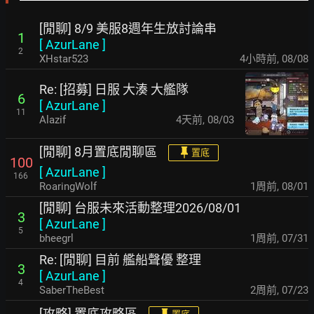
[閒聊] 8/9 美服8週年生放討論串
1
[
AzurLane
]
2
XHstar523
4小時前
,
08/08
Re: [招募] 日服 大湊 大艦隊
6
[
AzurLane
]
11
Alazif
4天前
,
08/03
[閒聊] 8月置底閒聊區
置底
100
[
AzurLane
]
166
RoaringWolf
1周前
,
08/01
[閒聊] 台服未來活動整理2026/08/01
3
[
AzurLane
]
5
bheegrl
1周前
,
07/31
Re: [閒聊] 目前 艦船聲優 整理
3
[
AzurLane
]
4
SaberTheBest
2周前
,
07/23
[攻略] 置底攻略區