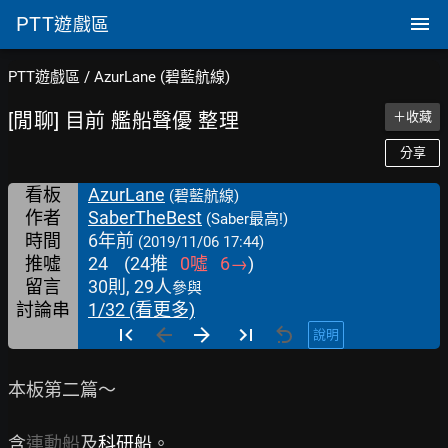
PTT
遊戲區
PTT遊戲區
/
AzurLane (碧藍航線)
[閒聊] 目前 艦船聲優 整理
＋收藏
分享
看板
AzurLane
(碧藍航線)
作者
SaberTheBest
(Saber最高!)
時間
6年前
(2019/11/06 17:44)
推噓
24
(
24
推
0
噓
6
→
)
留言
30則, 29人
參與
討論串
1/32 (看更多)
說明
本板第二篇～

含
連動船
及
科研船
。
