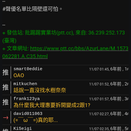
--

#聲優名單比隔壁還可怕。

※ 發信站: 批踢踢實業坊(ptt.cc), 來自: 36.239.252.173 
(臺灣)

※ 文章網址: 
https://www.ptt.cc/bbs/AzurLane/M.1573
062281.A.C35.html
6年前
, 1
smart0eddie
11/07 01:45,
F
推
OAO
6年前
, 2
mitkuchen
11/07 01:52,
F
推
話說一直沒找水樹奈奈
6年前
, 3
frank123ya
11/07 01:57,
F
推
為什麼我大理惠要拆開變成2跟1?
6年前
, 4
david011063
11/07 02:27,
F
→
(=￣ω￣=)真的耶...
6年前
, 5
KiSeigi
11/07 02:35,
F