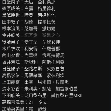
白壁爽子：天后　亞利桑那

篠原成美：白露　格里德利

黑澤朋世：陸奥　南達科他

田中敦子：胡德　提爾比茨

根本流風：芝加哥　撒切爾

今井麻美：
諾瓦露　聖黑之心
後藤邑子：愛丁堡　命運女神

木戶衣吹：利安得　什羅普郡

內山夕實：內華達　俄克拉荷馬

坂井芳江：斯坦利　阿斯托利亞

日笠陽子：聖路易斯　火奴魯魯

高橋李依：馬薩諸塞　蒙彼利埃

上田麗奈：
出雲
　埃米爾・貝爾坦

清水彩香：朱利奥‧凱薩　加富爾伯爵

下田麻美：泛用型布里　試作型布里MKII

高森奈津美：Z1　夕立

加藤英美里：電　野分
