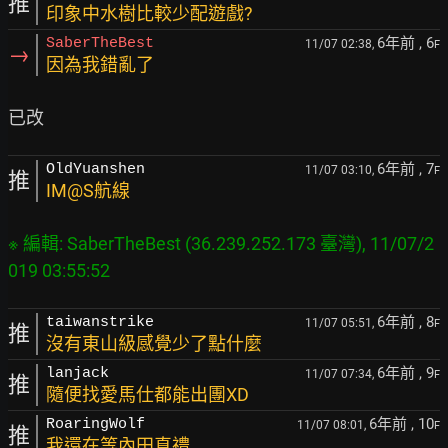
推
印象中水樹比較少配遊戲?
6年前
, 6
SaberTheBest
11/07 02:38,
F
→
因為我錯亂了
6年前
, 7
OldYuanshen
11/07 03:10,
F
推
IM@S航線
※ 編輯: SaberTheBest (36.239.252.173 臺灣), 11/07/2
6年前
, 8
taiwanstrike
11/07 05:51,
F
推
沒有東山級感覺少了點什麼
6年前
, 9
lanjack
11/07 07:34,
F
推
隨便找愛馬仕都能出團XD
6年前
, 10
RoaringWolf
11/07 08:01,
F
推
我還在等內田真禮