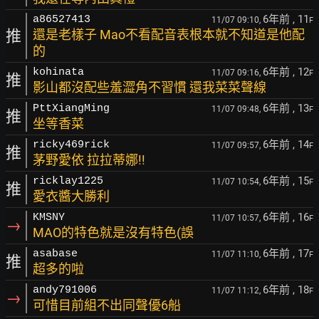
6年前
, 11
a86527413
11/07 09:10,
F
推
還是老樣子 Mao不看配音表根本就不知道是他配
的
6年前
, 12
kohinata
11/07 09:16,
F
推
影山都沒配些羞澀角不習慣 還我菜菜聲線
6年前
, 13
PttXiangMing
11/07 09:48,
F
推
坐等香菜
6年前
, 14
ricky469rick
11/07 09:57,
F
推
茅野愛依 拉拉蒂娜!!
6年前
, 15
ricklay1225
11/07 10:54,
F
推
愛衣醬大勝利
6年前
, 16
KMSNY
11/07 10:57,
F
→
MAO的特色就是沒有特色(誤
6年前
, 17
asabase
11/07 11:10,
F
推
超多的啦
6年前
, 18
andy791006
11/07 11:12,
F
→
可惜目前組不出同聲優6船