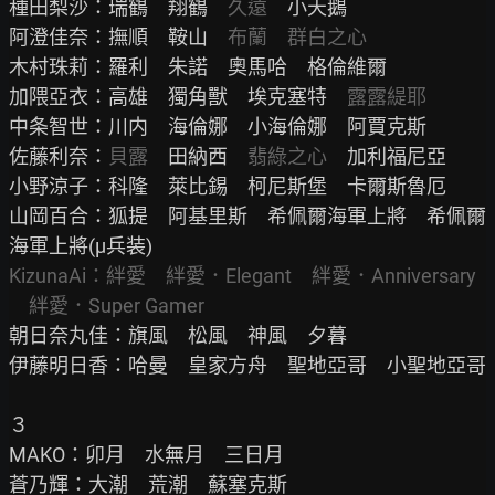
種田梨沙：瑞鶴　翔鶴　
久遠
　小天鵝

阿澄佳奈：撫順　鞍山　
布蘭　群白之心
木村珠莉：羅利　朱諾　奧馬哈　格倫維爾

加隈亞衣：高雄　獨角獸　埃克塞特　
露露緹耶
中条智世：川内　海倫娜　小海倫娜　阿賈克斯

佐藤利奈：
貝露
　田納西　
翡綠之心
　加利福尼亞

小野涼子：科隆　萊比錫　柯尼斯堡　卡爾斯魯厄

山岡百合：狐提　阿基里斯　希佩爾海軍上將　希佩爾
KizunaAi：絆愛　絆愛．Elegant　絆愛．Anniversary
　絆愛．Super Gamer
朝日奈丸佳：旗風　松風　神風　夕暮

伊藤明日香：哈曼　皇家方舟　聖地亞哥　小聖地亞哥

３

MAKO：卯月　水無月　三日月

蒼乃輝：大潮　荒潮　蘇塞克斯
