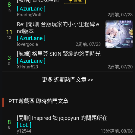
置底
8
[
AzurLane
]
15
RoaringWolf
2周前
,
07/23
Re: [閒聊] 台版玩家的小小里程碑 e
nd版本
11
[
AzurLane
]
13
lovergodie
2周前
,
07/23
[航線] 格里芬 SKIN 緊繃的悠閒時光
3
[
AzurLane
]
3
XHstar523
2周前
,
07/20
更多 近期熱門文章 >>
PTT遊戲區 即時熱門文章
[閒聊] Inspired 談 jojopyun 的問題所在
8
[
LoL
]
8
y12544
13分鐘前
,
08/08