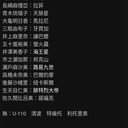
長繩麻理亞：拉菲

青木琉璃子：天狼星

大龜明日香：馬拉尼

三瓶由布子：牙買加

井上麻里奈：讓巴爾

五十嵐裕美：螢火蟲

井澤美香子：
海王星
市之瀨加那：邦克山

瀨戶麻沙美：
路易九世
高橋未奈美：巴爾的摩

後藤沙緒里：紐卡斯爾

生天目仁美：
腓特烈大帝
佐久間比呂美：諾福克

無：U-110　清波　特倫托　利托里奥
