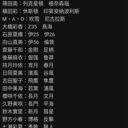
篠田南：列克星頓　格奈森瑙

橫田彩：休斯頓　印第安納波利斯

M‧A‧O：吹雪　尼古拉斯

大橋彩香：Z35　鳥海

石原夏織：伊25　伊26

向山直美：伊56　倫敦

齋藤千和：金剛　足柄

後藤麻衣：倔强　魯莽

持月玲依：宵月　春月

日岡夏美：濱風　谷風

吉田聖子：飛鷹　隼鷹

田中美海：若葉　浦風

櫻咲千依：長月　文月

久野美咲：長門　平海

鈴木實里：新月　彗星

野方小春：博格　反擊

七瀨彩夏：勇敢　獵人
