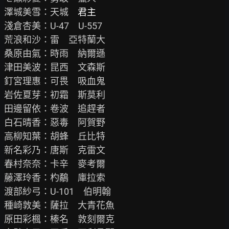
澤城美雪：天城　
君主
淺倉杏美：U-47　U-557

荒浪和沙：雷　亞特蘭大

桑原由氣：時雨　納爾遜

津田美波：昆西　文森斯

釘宮理惠：可畏　吸血鬼

岩佐夏芽：初霜　斯莫利

田邊留依：卷波　追趕者

白石晴香：惡毒　阿賀野

高柳知葉：胡蜂　丘比特

新名彩乃：唐斯　克雷文

春村奈奈：卡辛　麥考爾

藤澤玲香：杓鷸　庫拉索

渡部紗弓：U-101　伯明翰

種崎敦美：薩拉　大青花魚

原田彩楓：榛名　敦刻爾克
