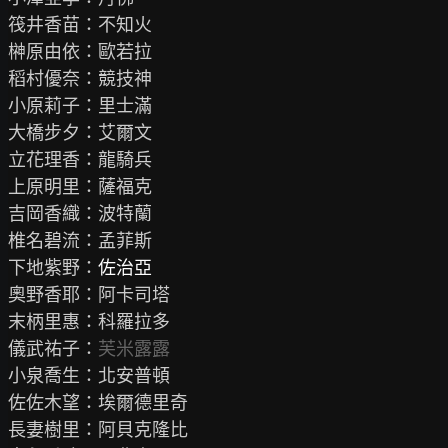
筏井香苗：不知火

榊原由依：歐若拉

稻村優奈：競技神

小原莉子：里士滿

大橋步夕：艾爾文

立花理香：龍騎兵

上原明里：薩福克

吉岡香織：波特蘭

椎名碧流：孟菲斯

下地紫野：
佐治亞
奧野香耶：阿卡司塔

末柄里惠：科羅拉多

儀武祐子：
芙米露露
小泉喬生：北安普頓

佐佐木望：埃爾德里奇

長妻樹里：阿貝克隆比
