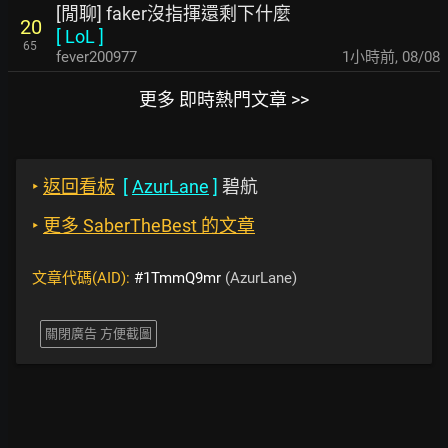
[閒聊] faker沒指揮還剩下什麼
20
[
LoL
]
65
fever200977
1小時前
,
08/08
更多 即時熱門文章 >>
‣
返回看板
[
AzurLane
]
碧航
‣
更多 SaberTheBest 的文章
文章代碼(AID):
#1TmmQ9mr
(AzurLane)
關閉廣告 方便截圖