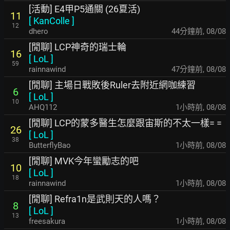
[活動] E4甲P5通關 (26夏活)
11
[
KanColle
]
12
dhero
44分鐘前
,
08/08
[閒聊] LCP神奇的瑞士輪
16
[
LoL
]
59
rainnawind
47分鐘前
,
08/08
[閒聊] 主場日戰敗後Ruler去附近網咖練習
6
[
LoL
]
10
AHQ112
1小時前
,
08/08
[閒聊] LCP的蒙多醫生怎麼跟宙斯的不太一樣= =
26
[
LoL
]
38
ButterflyBao
1小時前
,
08/08
[閒聊] MVK今年蠻勵志的吧
10
[
LoL
]
18
rainnawind
1小時前
,
08/08
[閒聊] Refra1n是武則天的人嗎？
8
[
LoL
]
13
freesakura
1小時前
,
08/08