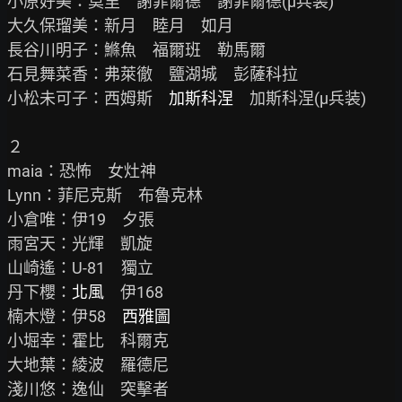
小原好美：莫里　謝菲爾德　謝菲爾德(μ兵装)

大久保瑠美：新月　睦月　如月

長谷川明子：鰷魚　福爾班　勒馬爾

石見舞菜香：弗萊徹　鹽湖城　彭薩科拉

小松未可子：西姆斯　
加斯科涅
　加斯科涅(μ兵装)

２

maia：恐怖　女灶神

Lynn：菲尼克斯　布魯克林

小倉唯：伊19　夕張

雨宮天：光輝　凱旋

山崎遙：U-81　獨立

丹下櫻：
北風
　伊168

楠木燈：伊58　
西雅圖
小堀幸：霍比　科爾克

大地葉：綾波　羅德尼

淺川悠：逸仙　突擊者
