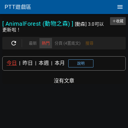
PTT
遊戲區
＋收藏
[ AnimalForest (動物之森)
]
[動森] 3.0可以
更新啦！
最新
熱門
分頁 (4置底文)
搜尋
今日
|
昨日
|
本週
|
本月
說明
沒有文章