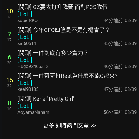
[閒聊] GZ要去打升降賽 面對PCS隊伍
10
[
LoL
]
18
superRKO
44分鐘前
,
08/09
[閒聊] 今年CFO四強是不是有機會了？
7
[
LoL
]
17
sal60614
45分鐘前
,
08/09
[閒聊] 一件到底有多少實力？
6
[
LoL
]
20
Hugo92466312
46分鐘前
,
08/09
[閒聊] 一件哥哥打Rest為什麼不能C起來?
15
[
LoL
]
32
keel90135
47分鐘前
,
08/09
[閒聊] Keria "Pretty Girl"
8
[
LoL
]
10
AoyamaNanami
56分鐘前
,
08/09
更多 即時熱門文章 >>