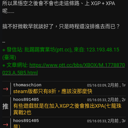
所以黑悟空之後會不會也走這條路、上 XGP + XPA
呢……

搞不好微軟早就談好了，只是時程還沒排進去而已？

※ 發信站: 批踢踢實業坊(ptt.cc), 來自: 123.193.48.15 
(臺灣)

※ 文章網址: 
https://www.ptt.cc/bbs/XBOX/M.1778870
023.A.5B5.html
2月前
, 1
thomaschion
05/16 03:09,
F
→
steam版都只有8折，應該沒那麼快
2月前
, 2
hoos891405
05/16 05:33,
F
推
有些遊戲就是在加入XGP之後會推出XPA(七龍珠
異戰2也
2月前
, 3
hoos891405
05/16 05:33,
F
→
是）