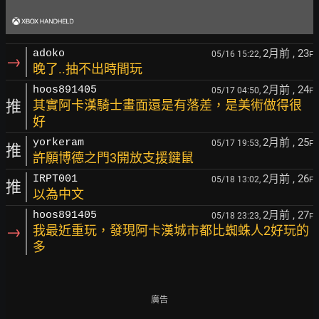
2月前
, 23
adoko
05/16 15:22,
F
→
晚了..抽不出時間玩
2月前
, 24
hoos891405
05/17 04:50,
F
推
其實阿卡漢騎士畫面還是有落差，是美術做得很
好
2月前
, 25
yorkeram
05/17 19:53,
F
推
許願博德之門3開放支援鍵鼠
2月前
, 26
IRPT001
05/18 13:02,
F
推
以為中文
2月前
, 27
hoos891405
05/18 23:23,
F
→
我最近重玩，發現阿卡漢城市都比蜘蛛人2好玩的
多
廣告