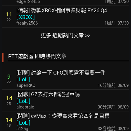
edge123456
1周前
,
07/30
[情報] 微軟XBOX相關事業財報 FY26 Q4
11
[
XBOX
]
22
freaky2586
1周前
,
07/30
更多 近期熱門文章 >>
PTT遊戲區 即時熱門文章
[閒聊] 討論一下 CFO到底需不需要一件
9
[
LoL
]
22
superRKO
16分鐘前
,
08/09
[閒聊] GZ去打六都能冠軍嗎
14
[
LoL
]
25
algebraic
30分鐘前
,
08/09
[閒聊] cvMax：從現實來看第四名是目標
14
[
LoL
]
18
a125g
33分鐘前
,
08/09