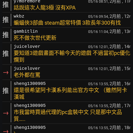
2月前
, 11
y7moremore
05/16 08:51,
F
推
話說這次人龍3極 沒有XPA
2月前
, 12
wkbz
05/16 09:54,
F
推
蝙蝠俠3部曲 steam超常特價 3款長年300有找
2月前
, 13
gambitlin
05/16 11:04,
F
推
死不做次世代更新
2月前
, 14
juicelover
05/16 12:01,
F
推
要知道3遊戲畫面不輸今天的遊戲 不過當初pc優化
爛到
2月前
, 15
juicelover
05/16 12:01,
F
→
老外都在罵
2月前
, 16
sheng1300905
05/16 13:55,
F
推
還是很希望阿卡漢系列能出官方中文 （雖然阿卡
漢城
2月前
, 17
sheng1300905
05/16 13:55,
F
→
市我當時買過代理的pc盒裝中文 只是那中文品
質…..
2月前
, 18
sheng1300905
05/16 13:55,
F
→