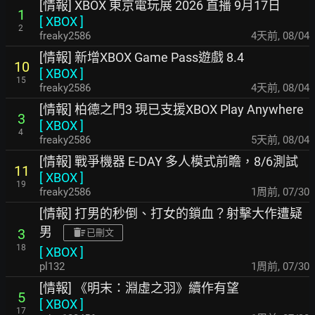
[情報] XBOX 東京電玩展 2026 直播 9月17日
1
[
XBOX
]
2
freaky2586
4天前
,
08/04
[情報] 新增XBOX Game Pass遊戲 8.4
10
[
XBOX
]
15
freaky2586
4天前
,
08/04
[情報] 柏德之門3 現已支援XBOX Play Anywhere
3
[
XBOX
]
4
freaky2586
5天前
,
08/04
[情報] 戰爭機器 E-DAY 多人模式前瞻，8/6測試
11
[
XBOX
]
19
freaky2586
1周前
,
07/30
[情報] 打男的秒倒、打女的鎖血？射擊大作遭疑
男
3
已刪文
18
[
XBOX
]
pl132
1周前
,
07/30
[情報] 《明末：淵虛之羽》續作有望
5
[
XBOX
]
17