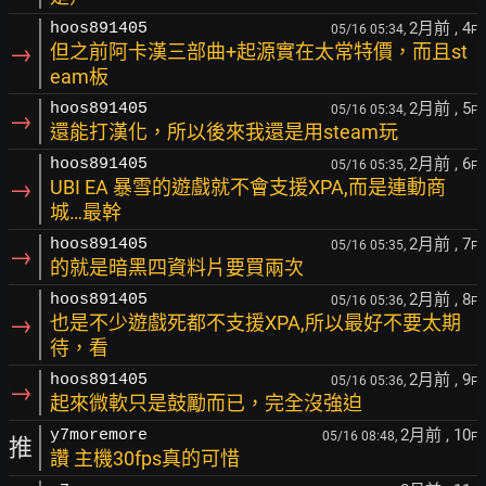
2月前
, 4
hoos891405
05/16 05:34,
F
→
但之前阿卡漢三部曲+起源實在太常特價，而且st
eam板
2月前
, 5
hoos891405
05/16 05:34,
F
→
還能打漢化，所以後來我還是用steam玩
2月前
, 6
hoos891405
05/16 05:35,
F
→
UBI EA 暴雪的遊戲就不會支援XPA,而是連動商
城…最幹
2月前
, 7
hoos891405
05/16 05:35,
F
→
的就是暗黑四資料片要買兩次
2月前
, 8
hoos891405
05/16 05:36,
F
→
也是不少遊戲死都不支援XPA,所以最好不要太期
待，看
2月前
, 9
hoos891405
05/16 05:36,
F
→
起來微軟只是鼓勵而已，完全沒強迫
2月前
, 10
y7moremore
05/16 08:48,
F
推
讚 主機30fps真的可惜