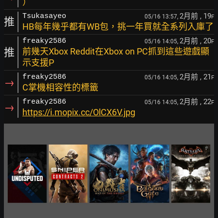
）
2月前
, 19
Tsukasayeo
05/16 13:57,
F
推
HB每年幾乎都有WB包，挑一年買就全系列入庫了
2月前
, 20
freaky2586
05/16 14:05,
F
推
前幾天Xbox Reddit在Xbox on PC抓到這些遊戲顯
示支援P
2月前
, 21
freaky2586
05/16 14:05,
F
→
C掌機相容性的標籤
2月前
, 22
freaky2586
05/16 14:05,
F
→
https://i.mopix.cc/OlCX6V.jpg