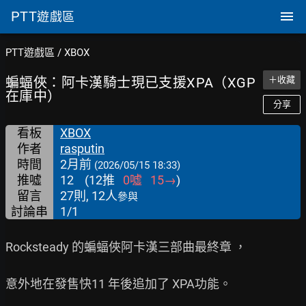
PTT
遊戲區
PTT遊戲區
/
XBOX
蝙蝠俠：阿卡漢騎士現已支援XPA（XGP
＋收藏
在庫中）
分享
看板
XBOX
作者
rasputin
時間
2月前
(2026/05/15 18:33)
推噓
12
(
12
推
0
噓
15
→
)
留言
27則, 12人
參與
討論串
1/1
Rocksteady 的蝙蝠俠阿卡漢三部曲最終章 ，

意外地在發售快11 年後追加了 XPA功能。
