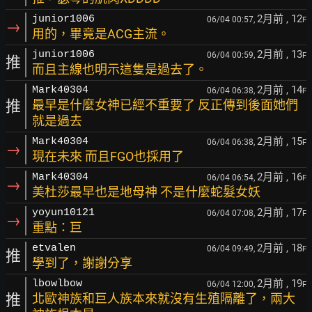
2月前
, 12
junior1006
06/04 00:57,
F
→
用的，畢竟是ACG主流。
2月前
, 13
junior1006
06/04 00:59,
F
推
而且主線也明示這隻是過去了。
2月前
, 14
Mark40304
06/04 06:38,
F
推
最早是什麼女神已經不重要了 反正傳到後面她們
就是過去
2月前
, 15
Mark40304
06/04 06:38,
F
→
現在未來 而且FGO也採用了
2月前
, 16
Mark40304
06/04 06:54,
F
→
美杜莎最早也是地母神 不是什麼蛇髮女妖
2月前
, 17
yoyun10121
06/04 07:08,
F
→
重點：巨
2月前
, 18
etvalen
06/04 09:49,
F
推
學到了，謝謝分享
2月前
, 19
lbowlbow
06/04 12:00,
F
推
北歐神族和巨人族本來就沒有生殖隔離了，兩大