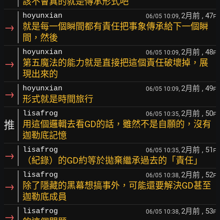
該不會真的就是傳承形式吧
2月前
, 47
hoyunxian
06/05 10:09,
F
→
就是每一個瞬間都有責任把事象傳承給下一個瞬
間，然後
2月前
, 48
hoyunxian
06/05 10:09,
F
→
第五魔法的能力就是直接把這個責任破壞掉，展
現出來的
2月前
, 49
hoyunxian
06/05 10:09,
F
→
形式就是時間旅行
2月前
, 50
lisafrog
06/05 10:35,
F
推
用這個邏輯去看GD的話，雖然不是自願的，沒有
迦勒底記憶
2月前
, 51
lisafrog
06/05 10:35,
F
→
（紀錄）的GD約等於拋棄繼承過去的「責任」
2月前
, 52
lisafrog
06/05 10:38,
F
→
除了隱藏的黑幕想搞事外，可能還要解決GD甚至
迦勒底成員
2月前
, 53
lisafrog
06/05 10:38,
F
→