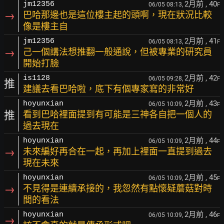
2月前
, 40
jm12356
06/05 08:13,
F
→
巴哈那邊也是這位樓主起的頭啊，現在狀況比較
像是樓主自
2月前
, 41
jm12356
06/05 08:13,
F
→
己一個講法想推翻一般通說，但被專業的研究員
開始打臉
2月前
, 42
is1128
06/05 09:28,
F
推
建議去看巴哈啦，底下有個專家寫的非常好
2月前
, 43
hoyunxian
06/05 10:09,
F
推
看到巴哈裡面提到有可能是三神各自把一個人的
過去現在
2月前
, 44
hoyunxian
06/05 10:09,
F
→
未來編好再合在一起，再加上裡面一直提到過去
現在未來
2月前
, 45
hoyunxian
06/05 10:09,
F
→
不見得是連續承接的，我忽然有點懷疑蘑菇對時
間的看法
2月前
, 46
hoyunxian
06/05 10:09,
F
→