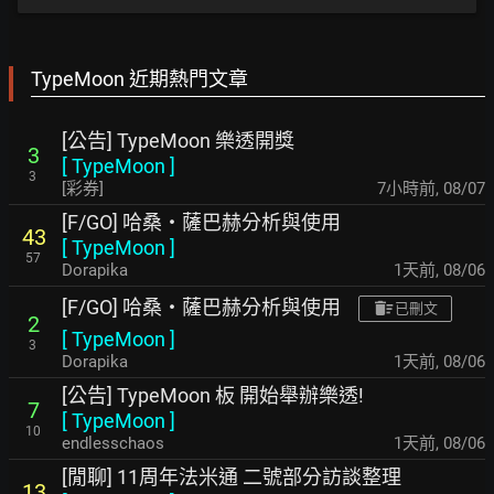
TypeMoon 近期熱門文章
[公告] TypeMoon 樂透開獎
3
[
TypeMoon
]
3
[彩券]
7小時前
,
08/07
[F/GO] 哈桑・薩巴赫分析與使用
43
[
TypeMoon
]
57
Dorapika
1天前
,
08/06
[F/GO] 哈桑・薩巴赫分析與使用
已刪文
2
[
TypeMoon
]
3
Dorapika
1天前
,
08/06
[公告] TypeMoon 板 開始舉辦樂透!
7
[
TypeMoon
]
10
endlesschaos
1天前
,
08/06
[閒聊] 11周年法米通 二號部分訪談整理
13