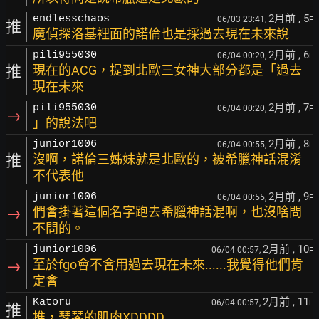
2月前
, 5
endlesschaos
06/03 23:41,
F
推
魔偵探洛基裡面的諾倫也是採過去現在未來說
2月前
, 6
pili955030
06/04 00:20,
F
推
現在的ACG，提到北歐三女神大部分都是「過去
現在未來
2月前
, 7
pili955030
06/04 00:20,
F
→
」的說法吧
2月前
, 8
junior1006
06/04 00:55,
F
推
沒啊，諾倫三姊妹就是北歐的，被希臘神話混淆
不代表他
2月前
, 9
junior1006
06/04 00:55,
F
→
們會掛著這個名字跑去希臘神話混啊，也沒啥問
不問的。
2月前
, 10
junior1006
06/04 00:57,
F
→
至於fgo會不會用過去現在未來......我覺得他們肯
定會
2月前
, 11
Katoru
06/04 00:57,
F
推
推，瑟琴的肌肉XDDDD