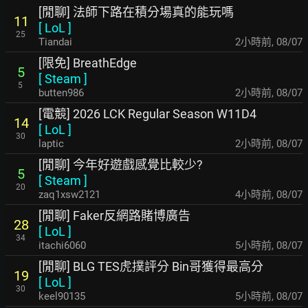
[閒聊] 法師下路在積分場真的能玩嗎
11
[
LoL
]
25
Tiandai
2小時前
,
08/07
[限免] BreathEdge
5
[
Steam
]
5
butten986
2小時前
,
08/07
[電競] 2026 LCK Regular Season W11D4
14
[
LoL
]
30
laptic
2小時前
,
08/07
[閒聊] 今年好遊戲感覺比較少?
5
[
Steam
]
20
zaq1xsw2121
4小時前
,
08/07
[閒聊] Faker反網路賭博廣告
28
[
LoL
]
34
itachi6060
5小時前
,
08/07
[閒聊] BLG TES虎撲評分 Bin哥獲得最高分
19
[
LoL
]
30
keel90135
5小時前
,
08/07