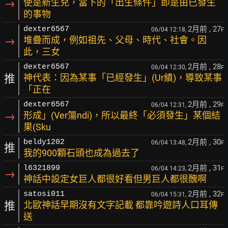
→
使是新生兒，當下的「出生條件」即是由已發生
的事物
2月前
, 27
dexter6567
06/04 12:18,
F
→
堆疊而成，例如祖先、父母、時代、社會。因
此，三女
2月前
, 28
dexter6567
06/04 12:30,
F
推
神代表：因為某事「已經發生」(Ur繢)，導致某事
「正在
2月前
, 29
dexter6567
06/04 12:31,
F
→
形成」(Ver簜ndi)，所以最終「必須發生」某個結
果(Sku
2月前
, 30
beldy1202
06/04 13:48,
F
推
我的900顆石頭也成為過去了
2月前
, 31
l6321899
06/04 14:23,
F
→
神話中設定女巨人都很好看但男巨人都很醜啊
2月前
, 32
satosi011
06/04 15:31,
F
推
北歐神話早期沒有文字記載 都靠吟遊詩人口耳傳
送