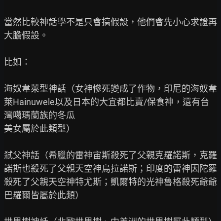
當然比較神話學不是只會搞假設，他們會先小心求證再
大膽假設。

比如：

海奴韋萊型神話（女神慘死變成了作物，印尼的海奴韋
萊Hainuwele以及日本的大宜都比賣/保食神，還有台
灣噶瑪蘭族的冬瓜

美女屬於此類型）

弒父神話（希臘的雷神宙斯殺死了父親克羅諾斯，克羅
諾斯也殺死了父親天空神烏拉諾斯；印度的雷神因陀羅
殺死了父親天空神特尤斯；凱爾特的光神魯格殺死爺爺
巴羅爾皆屬於此類）
