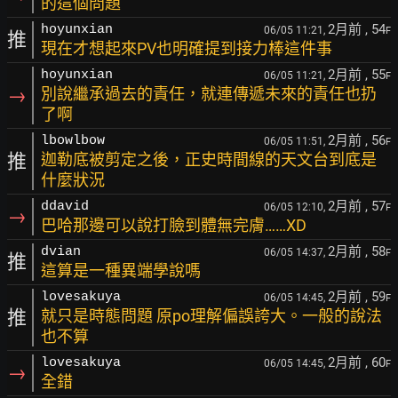
的這個問題
2月前
, 54
hoyunxian
06/05 11:21,
F
推
現在才想起來PV也明確提到接力棒這件事
2月前
, 55
hoyunxian
06/05 11:21,
F
→
別說繼承過去的責任，就連傳遞未來的責任也扔
了啊
2月前
, 56
lbowlbow
06/05 11:51,
F
推
迦勒底被剪定之後，正史時間線的天文台到底是
什麼狀況
2月前
, 57
ddavid
06/05 12:10,
F
→
巴哈那邊可以說打臉到體無完膚……XD
2月前
, 58
dvian
06/05 14:37,
F
推
這算是一種異端學說嗎
2月前
, 59
lovesakuya
06/05 14:45,
F
推
就只是時態問題 原po理解偏誤誇大。一般的說法
也不算
2月前
, 60
lovesakuya
06/05 14:45,
F
→
全錯