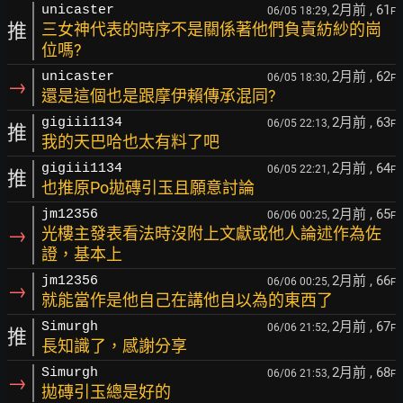
2月前
, 61
unicaster
06/05 18:29,
F
推
三女神代表的時序不是關係著他們負責紡紗的崗
位嗎?
2月前
, 62
unicaster
06/05 18:30,
F
→
還是這個也是跟摩伊賴傳承混同?
2月前
, 63
gigiii1134
06/05 22:13,
F
推
我的天巴哈也太有料了吧
2月前
, 64
gigiii1134
06/05 22:21,
F
推
也推原Po拋磚引玉且願意討論
2月前
, 65
jm12356
06/06 00:25,
F
→
光樓主發表看法時沒附上文獻或他人論述作為佐
證，基本上
2月前
, 66
jm12356
06/06 00:25,
F
→
就能當作是他自己在講他自以為的東西了
2月前
, 67
Simurgh
06/06 21:52,
F
推
長知識了，感謝分享
2月前
, 68
Simurgh
06/06 21:53,
F
→
拋磚引玉總是好的