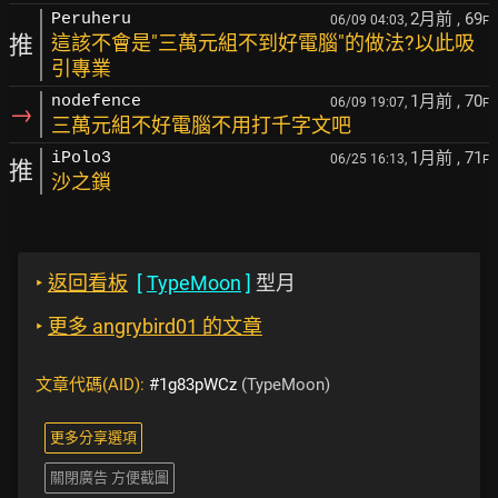
2月前
, 69
Peruheru
06/09 04:03,
F
推
這該不會是"三萬元組不到好電腦"的做法?以此吸
引專業
1月前
, 70
nodefence
06/09 19:07,
F
→
三萬元組不好電腦不用打千字文吧
1月前
, 71
iPolo3
06/25 16:13,
F
推
沙之鎖
‣
返回看板
[
TypeMoon
]
型月
‣
更多 angrybird01 的文章
文章代碼(AID):
#1g83pWCz
(TypeMoon)
更多分享選項
關閉廣告 方便截圖