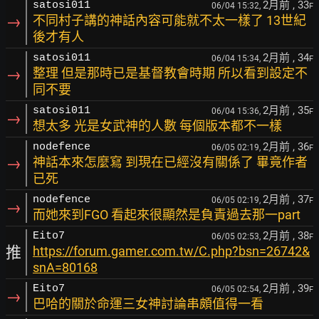
2月前
, 33
satosi011
06/04 15:32,
F
→
不同村子講的神話內容可能就不太一樣了 13世紀
後才有人
2月前
, 34
satosi011
06/04 15:34,
F
→
整理 但是那時已是基督教會時期 所以看到設定不
同不要
2月前
, 35
satosi011
06/04 15:36,
F
→
想太多 光是女武神的人數 每個版本都不一樣
2月前
, 36
nodefence
06/05 02:19,
F
→
神話本來怎麼寫 到現在已經沒有關係了 畢竟作者
已死
2月前
, 37
nodefence
06/05 02:19,
F
→
而她來到FGO 看起來很顯然是負責過去那一part
2月前
, 38
Eito7
06/05 02:53,
F
推
https://forum.gamer.com.tw/C.php?bsn=26742&
snA=80168
2月前
, 39
Eito7
06/05 02:54,
F
→
巴哈的關於命運三女神討論串頗值得一看