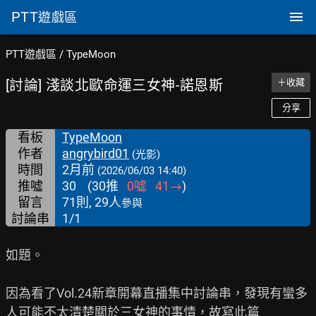
PTT
遊戲區
PTT遊戲區
/
TypeMoon
[討論] 淺談北歐命運三女神-諾恩斯
＋收藏
分享
看板
TypeMoon
作者
angrybird01
(光影)
時間
2月前
(2026/06/03 14:40)
推噓
30
(
30
推
0
噓
41
→
)
留言
71則, 29人
參與
討論串
1/1
如題。

因為看了Vol.24新章開幕直播集中討論串，發現有蠻多
人可能不太清楚關於三女神的事情，故寫此篇
