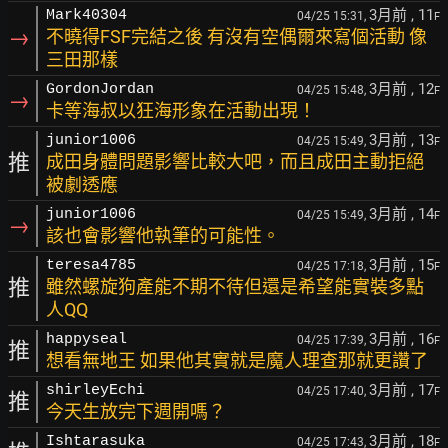
3月前
, 11
Mark40304
04/25 15:31,
F
→
不曉得FSF完結之後 有沒有空偶爾來寫個活動 像
三田那樣
3月前
, 12
GordonJordan
04/25 15:48,
F
→
卡等海叔以狂海形象在活動出現！
3月前
, 13
junior1006
04/25 15:49,
F
推
成田身體問題影響比較大吧，而且成田主動拒絕
被劇透應
3月前
, 14
junior1006
04/25 15:49,
F
→
該也會影響他執筆的可能性。
3月前
, 15
teresa4785
04/25 17:18,
F
推
雖然螺旋狗產能不期不待但還是希望能實裝多點
人QQ
3月前
, 16
happyseal
04/25 17:39,
F
推
想看無地王 如果他其實就是魔人理查那就更讚了
3月前
, 17
shirleyEchi
04/25 17:40,
F
推
今天生放完下週開嗎？
3月前
, 18
Ishtarasuka
04/25 17:43,
F