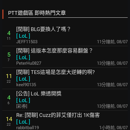
PTT遊戲區 即時熱門文章
[閒聊] BLG要換人了嗎？
4
[
LoL
]
11
JEFF11503
11分鐘前
,
08/07
[閒聊] 這版本怎麼那麼容易翻盤？
5
[
LoL
]
7
PeterHu0827
13分鐘前
,
08/07
[閒聊] TES這場是怎麼大逆轉的啊?
11
[
LoL
]
22
keel90135
13分鐘前
,
08/07
[公告] LoL 樂透開獎
4
[
LoL
]
6
[彩券]
13分鐘前
,
08/07
Re: [閒聊] Cuzz的菲艾僅打出 1K傷害
14
[
LoL
]
22
rabbitball19
1小時前
,
08/07