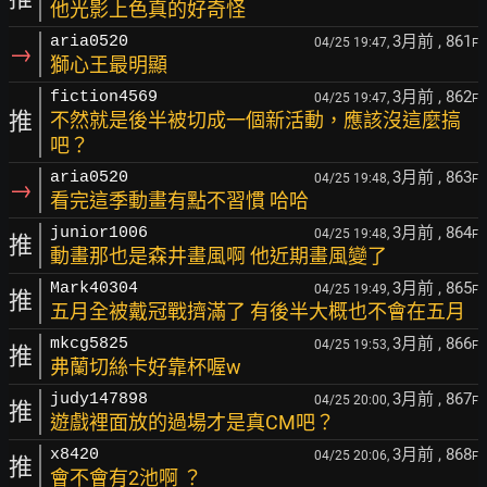
他光影上色真的好奇怪
3月前
, 861
aria0520
04/25 19:47,
F
→
獅心王最明顯
3月前
, 862
fiction4569
04/25 19:47,
F
推
不然就是後半被切成一個新活動，應該沒這麼搞
吧？
3月前
, 863
aria0520
04/25 19:48,
F
→
看完這季動畫有點不習慣 哈哈
3月前
, 864
junior1006
04/25 19:48,
F
推
動畫那也是森井畫風啊 他近期畫風變了
3月前
, 865
Mark40304
04/25 19:49,
F
推
五月全被戴冠戰擠滿了 有後半大概也不會在五月
3月前
, 866
mkcg5825
04/25 19:53,
F
推
弗蘭切絲卡好靠杯喔w
3月前
, 867
judy147898
04/25 20:00,
F
推
遊戲裡面放的過場才是真CM吧？
3月前
, 868
x8420
04/25 20:06,
F
推
會不會有2池啊 ？