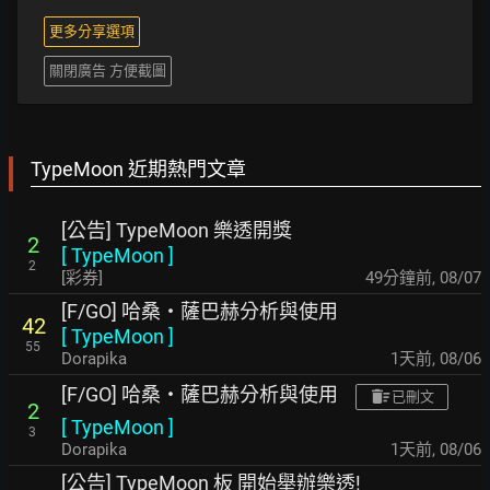
更多分享選項
關閉廣告 方便截圖
TypeMoon 近期熱門文章
[公告] TypeMoon 樂透開獎
2
[
TypeMoon
]
2
[彩券]
49分鐘前
,
08/07
[F/GO] 哈桑・薩巴赫分析與使用
42
[
TypeMoon
]
55
Dorapika
1天前
,
08/06
[F/GO] 哈桑・薩巴赫分析與使用
已刪文
2
[
TypeMoon
]
3
Dorapika
1天前
,
08/06
[公告] TypeMoon 板 開始舉辦樂透!