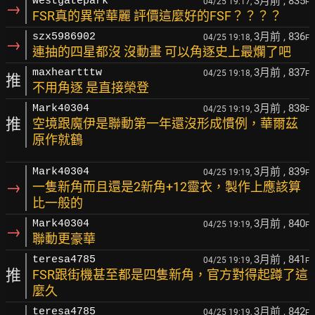
3月前
, 835
westgatepark
04/25 19:17,
F
→
FSR真的異常華麗 評價這麼好的FSF？？？？
3月前
, 836
szx5986902
04/25 19:18,
F
→
連抽的四星都沒 沒動畫 可以角逐史上最爛了吧
3月前
, 837
maxheartttw
04/25 19:18,
F
推
不用角逐 是直接榮登
3月前
, 838
Mark40304
04/25 19:19,
F
推
空境跟魔伊是聯動第一年還沒形成慣例，華爾茲
原作就鶴
3月前
, 839
Mark40304
04/25 19:19,
F
→
一隻新角而且還是2新角+12靈衣，製作上應該算
比一般的
3月前
, 840
Mark40304
04/25 19:19,
F
→
聯動更豪華
3月前
, 841
teresa4785
04/25 19:19,
F
推
FSR跟街機甚至都是四隻新角，官方對得起蹲了這
麼久
3月前
, 842
teresa4785
04/25 19:19,
F