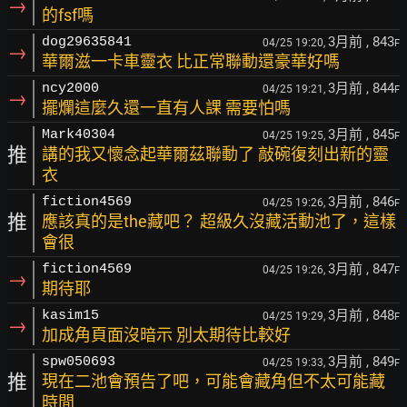
→
的fsf嗎
3月前
, 843
dog29635841
04/25 19:20,
F
→
華爾滋一卡車靈衣 比正常聯動還豪華好嗎
3月前
, 844
ncy2000
04/25 19:21,
F
→
擺爛這麼久還一直有人課 需要怕嗎
3月前
, 845
Mark40304
04/25 19:25,
F
推
講的我又懷念起華爾茲聯動了 敲碗復刻出新的靈
衣
3月前
, 846
fiction4569
04/25 19:26,
F
推
應該真的是the藏吧？ 超級久沒藏活動池了，這樣
會很
3月前
, 847
fiction4569
04/25 19:26,
F
→
期待耶
3月前
, 848
kasim15
04/25 19:29,
F
→
加成角頁面沒暗示 別太期待比較好
3月前
, 849
spw050693
04/25 19:33,
F
推
現在二池會預告了吧，可能會藏角但不太可能藏
時間