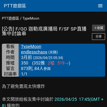
PTT
遊戲區
PTT遊戲區
/
TypeMoon
[公告] F/GO 迦勒底廣播局 F/SF SP直播
＋收藏
集中討論串
分享
看板
TypeMoon
作者
endlesschaos
(米糕)
時間
3月前
(2026/04/25 05:34)
推噓
350
(
352
推
2
噓
519
→
)
留言
873則, 84人
參與
討論串
1/1
為了避免置底太快爆炸

本文開放給板友集中討論於
 2026/04/25  17:45(GMT +
8)
 播放的
