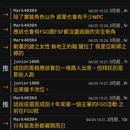
3月前
, 4
Mark40304
04/25 15:23,
F
→
除了實裝角色以外 感覺也會有不少NPC
3月前
, 5
Mark40304
04/25 15:24,
F
→
應該也會有FGO跟FSF都沒露過臉的完全新角
3月前
, 6
Mark40304
04/25 15:24,
F
→
動畫的謎之女性 無地王約翰 薩拉丁 佩里亞斯卿之
類的
3月前
, 7
junior1006
04/25 15:27,
F
推
成田的風格應該會拉一堆路人出來，但拜託別是
那些人跑
3月前
, 8
junior1006
04/25 15:27,
F
→
出來搶卡池位。
3月前
, 9
Mark40304
04/25 15:31,
F
推
話說這還是成田十年來第一個主筆的FGO活動 之
前在FGO就
3月前
, 10
Mark40304
04/25 15:31,
F
→
只有寫恩奇都幕間而已