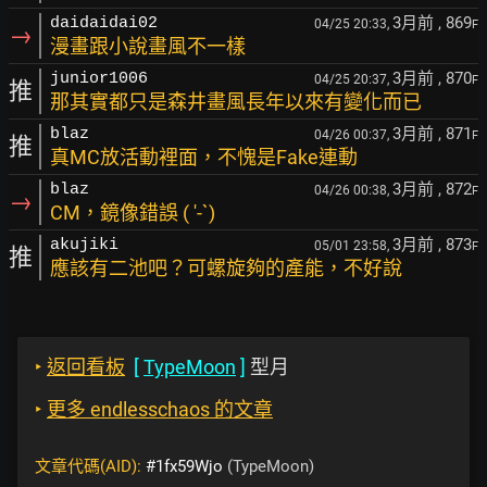
3月前
, 869
daidaidai02
04/25 20:33,
F
→
漫畫跟小說畫風不一樣
3月前
, 870
junior1006
04/25 20:37,
F
推
那其實都只是森井畫風長年以來有變化而已
3月前
, 871
blaz
04/26 00:37,
F
推
真MC放活動裡面，不愧是Fake連動
3月前
, 872
blaz
04/26 00:38,
F
→
CM，鏡像錯誤 ( ′-`)
3月前
, 873
akujiki
05/01 23:58,
F
推
應該有二池吧？可螺旋夠的產能，不好說
‣
返回看板
[
TypeMoon
]
型月
‣
更多 endlesschaos 的文章
文章代碼(AID):
#1fx59Wjo
(TypeMoon)