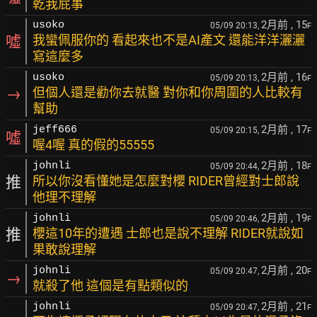
乾我屁事
2月前
, 15
usoko
05/09 20:13,
F
噓
我蠻佩服你的 看起來也不是AI產文 還能洋洋灑灑
寫這麼多
2月前
, 16
usoko
05/09 20:13,
F
→
但個人還是勸你去就醫 對你和你周圍的人比較有
幫助
2月前
, 17
jeff666
05/09 20:15,
F
噓
喔4喔 真的假的55555
2月前
, 18
johnli
05/09 20:44,
F
推
所以你沒看懂她是怎麼對櫻 RIDER曾經對士郎說
他理不理解
2月前
, 19
johnli
05/09 20:46,
F
推
櫻這10年的遭遇 士郎也是說不理解 RIDER就說如
果敢說理解
2月前
, 20
johnli
05/09 20:47,
F
→
就殺了他 這個是有點類似的
2月前
, 21
johnli
05/09 20:47,
F