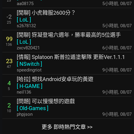
23
aa08175
5小時前
,
08/07
[閒聊] 小虎韓服2600分？
-2
[
LoL
]
25
s2678132
5小時前
,
08/07
[閒聊] 犽凝登場六週年，勝率最高的5位選手
99
[
LoL
]
136
zxcv820421
6小時前
,
08/07
[情報] Splatoon 斯普拉遁塗擊隊 更新Ver.1.1.1
23
[
NSwitch
]
47
speedingriot
9小時前
,
08/07
[哈拉] 想找Android安卓玩的黃遊
4
[
H-GAME
]
5
neil136
9小時前
,
08/07
[問題] 可以慢慢想的遊戲
2
[
Old-Games
]
10
phpjson
9小時前
,
08/07
更多 即時熱門文章 >>