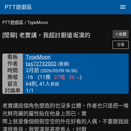
PTT
遊戲區
PTT遊戲區
/
TypeMoon
[閒聊] 老實講，我超討厭遠坂凜的
＋收藏
分享
看板
TypeMoon
作者
tas72732002
(蔥頭)
時間
3月前
(2026/05/09 06:56)
推噓
-16
(
11
推
27
噓
26
→
)
留言
64則, 41人
參與
討論串
1/1
老實講這個角色塑造的也沒多立體，作者也只是把一堆
光鮮亮麗的屬性貼在他身上而已，實

際上就是像個假假空空的外在好看的人偶，不要跟我說
凜很善良，我管凜是甚麼善人，討厭
