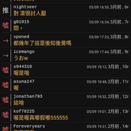
3月前
, 6
nightseer
05/09 16:50,
F
推
對 凜很討人厭
3月前
, 7
g81915
05/09 16:54,
F
噓
閱。
3月前
, 8
xponed
05/09 17:23,
F
→
都幾年了這是後知後覺嗎
3月前
, 9
icemango
05/09 17:44,
F
→
うおw
3月前
, 10
s944310
05/09 18:12,
F
噓
喔是哦
2月前
, 11
asuna147
05/09 18:48,
F
噓
喔
2月前
, 12
jonathan793
05/09 18:52,
F
噓
這啥
2月前
, 13
kof78225
05/09 19:01,
F
噓
喔是喔真嘟假嘟555555
2月前
, 14
Foreveryears
05/09 19:31,
F
噓