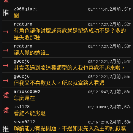
2月前
, 51
z968q1aet
05/11 11:41,
F
推
閱
2月前
, 52
reaturn
05/11 17:27,
F
→
有角色讓你討厭或喜歡就是塑造成功不是？多的
是失敗那種
2月前
, 53
reaturn
05/11 17:27,
F
→
讓人覺的這誰…
2月前
, 54
g06cj6
05/12 12:21,
F
→
其實我遇到凜這種類型的人我也喜歡不起來啦，
2月前
, 55
g06cj6
05/12 12:21,
F
→
但我又不喜歡女人，所以就當路人看過
2月前
, 56
arioso0602
05/12 15:47,
F
噓
怎麼還在
2月前
, 57
is1128
05/13 08:07,
F
噓
看能不能劣退
2月前
, 58
sean0212
05/16 12:19,
F
推
解讀能力有點問題，不過如果先入為主的討厭凜