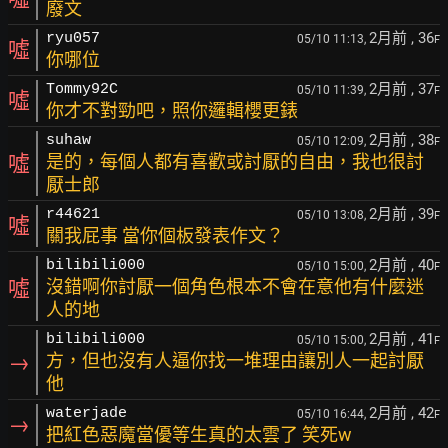
廢文
2月前
, 36
ryu057
05/10 11:13,
F
噓
你哪位
2月前
, 37
Tommy92C
05/10 11:39,
F
噓
你才不對勁吧，照你邏輯櫻更錶
2月前
, 38
suhaw
05/10 12:09,
F
噓
是的，每個人都有喜歡或討厭的自由，我也很討
厭士郎
2月前
, 39
r44621
05/10 13:08,
F
噓
關我屁事 當你個板發表作文？
2月前
, 40
bilibili000
05/10 15:00,
F
噓
沒錯啊你討厭一個角色根本不會在意他有什麼迷
人的地
2月前
, 41
bilibili000
05/10 15:00,
F
→
方，但也沒有人逼你找一堆理由讓別人一起討厭
他
2月前
, 42
waterjade
05/10 16:44,
F
→
把紅色惡魔當優等生真的太雲了 笑死w