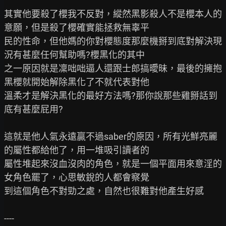
其實他要殺了櫻我不反對，縱然黑影殺人不是櫻本人的
意願，但是殺了櫻確實能拯救無辜平

民的性命，但他媽的你對櫻態度那麼機掰到底對解決現
況有甚麼任何幫助嗎?櫻黑化的其中

之一原因就是凜咄咄逼人還跟士郎搞曖昧，最後的擁抱
黑櫻就開始解除黑化了不就代表對他

溫柔才是解決黑化的最好方法嗎?那你說那些雞掰話到
底有甚麼屁用?

這就是他人氣永遠贏不過saber的原因，所有光鮮亮麗
的屬性都給他了，用一堆吸引讀者的

屬性堆起來沒血沒肉的角色，就是一個平面用來意淫的
女角色罷了，心思敏銳的人都會察覺

到這個角色不對勁之處，自然也很難對他產生好感

----
