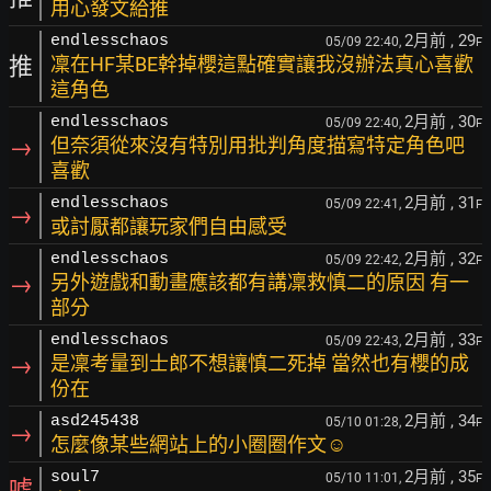
用心發文給推
2月前
, 29
endlesschaos
05/09 22:40,
F
推
凜在HF某BE幹掉櫻這點確實讓我沒辦法真心喜歡
這角色
2月前
, 30
endlesschaos
05/09 22:40,
F
→
但奈須從來沒有特別用批判角度描寫特定角色吧
喜歡
2月前
, 31
endlesschaos
05/09 22:41,
F
→
或討厭都讓玩家們自由感受
2月前
, 32
endlesschaos
05/09 22:42,
F
→
另外遊戲和動畫應該都有講凜救慎二的原因 有一
部分
2月前
, 33
endlesschaos
05/09 22:43,
F
→
是凜考量到士郎不想讓慎二死掉 當然也有櫻的成
份在
2月前
, 34
asd245438
05/10 01:28,
F
→
怎麼像某些網站上的小圈圈作文☺
2月前
, 35
soul7
05/10 11:01,
F
噓