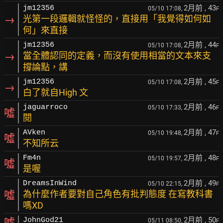
2月前
, 43
jm12356
05/10 17:08,
F
→
光第一段邏輯就怪怪的，直接用「我覺得如何如
何」來直接
2月前
, 44
jm12356
05/10 17:08,
F
→
當全體認同的定義，而沒有使用相當的文本來支
撐論點，講
2月前
, 45
jm12356
05/10 17:08,
F
→
白了就自High 文
2月前
, 46
jaguarroco
05/10 17:33,
F
噓
閱
2月前
, 47
AVken
05/10 19:48,
F
噓
不知所云
2月前
, 48
Fm4n
05/10 19:57,
F
噓
是喔
2月前
, 49
DreamsInWind
05/10 22:15,
F
噓
為什麼作者要對自己角色有批判態度 在寫教科書
嗎XD
2月前
, 50
噓
JohnGod21
05/11 08:50,
F