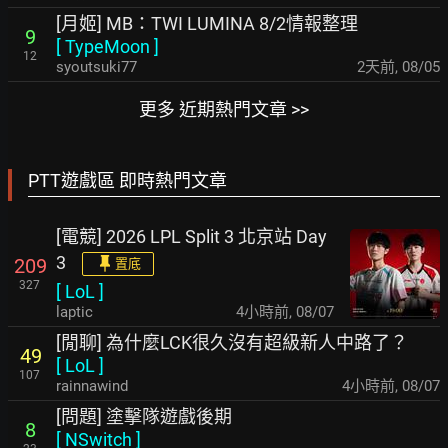
[月姬] MB：TWI LUMINA 8/2情報整理
9
[
TypeMoon
]
12
syoutsuki77
2天前
,
08/05
更多 近期熱門文章 >>
PTT遊戲區 即時熱門文章
[電競] 2026 LPL Split 3 北京站 Day
3
209
置底
327
[
LoL
]
laptic
4小時前
,
08/07
[閒聊] 為什麼LCK很久沒有超級新人中路了？
49
[
LoL
]
107
rainnawind
4小時前
,
08/07
[問題] 塗擊隊遊戲後期
8
[
NSwitch
]