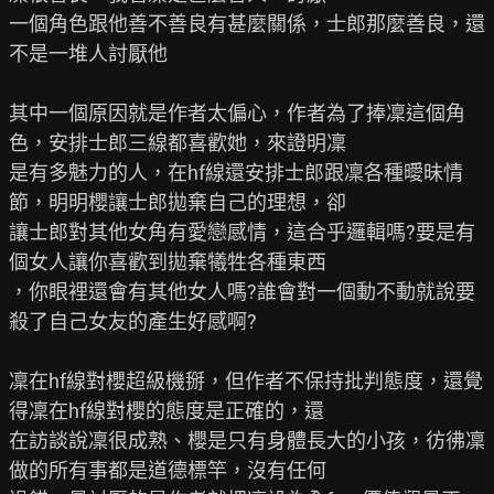
一個角色跟他善不善良有甚麼關係，士郎那麼善良，還
不是一堆人討厭他

其中一個原因就是作者太偏心，作者為了捧凜這個角
色，安排士郎三線都喜歡她，來證明凜

是有多魅力的人，在hf線還安排士郎跟凜各種曖昧情
節，明明櫻讓士郎拋棄自己的理想，卻

讓士郎對其他女角有愛戀感情，這合乎邏輯嗎?要是有
個女人讓你喜歡到拋棄犧牲各種東西

，你眼裡還會有其他女人嗎?誰會對一個動不動就說要
殺了自己女友的產生好感啊?

凜在hf線對櫻超級機掰，但作者不保持批判態度，還覺
得凜在hf線對櫻的態度是正確的，還

在訪談說凜很成熟、櫻是只有身體長大的小孩，彷彿凜
做的所有事都是道德標竿，沒有任何
