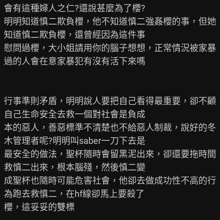
會有這種婦人之仁?還說甚麼為了櫻?

明明知道慎二欺負櫻，他不知道慎二強姦櫻的事，但她
知道慎二欺負櫻，還曾經因為這件事

慰問過櫻，大小姐請用你的腦子想想，正常情況被家暴
過的人會在意家暴犯有沒有活下來嗎

行事準則矛盾，明明說人要把自己看得最重要，卻不顧
自己生命安全去救一個對社會是負成

本的惡人，善惡標準不清楚也不給惡人制裁，說好的冬
木管理者呢?明明叫saber一刀下去是

最安全的做法，聖杯隨時會留黑泥出來，卻還要拖時間
救慎二出來，根本腦殘，然後慎二變

成聖杯也隨時可能危害社會，他卻去做成功性不高的行
為跑去救慎二，在hf線卻馬上要殺了

櫻，這妥妥的雙標
