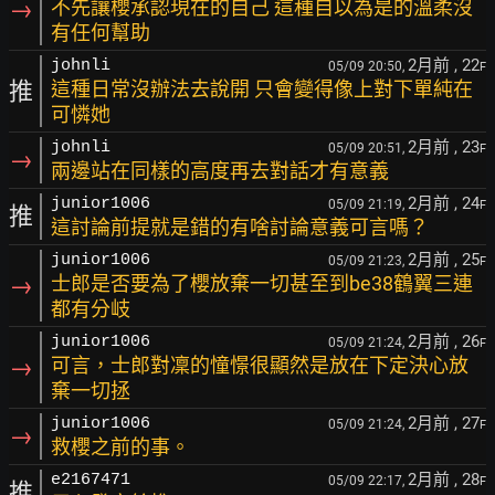
→
不先讓櫻承認現在的自己 這種自以為是的溫柔沒
有任何幫助
2月前
, 22
johnli
05/09 20:50,
F
推
這種日常沒辦法去說開 只會變得像上對下單純在
可憐她
2月前
, 23
johnli
05/09 20:51,
F
→
兩邊站在同樣的高度再去對話才有意義
2月前
, 24
junior1006
05/09 21:19,
F
推
這討論前提就是錯的有啥討論意義可言嗎？
2月前
, 25
junior1006
05/09 21:23,
F
→
士郎是否要為了櫻放棄一切甚至到be38鶴翼三連
都有分岐
2月前
, 26
junior1006
05/09 21:24,
F
→
可言，士郎對凜的憧憬很顯然是放在下定決心放
棄一切拯
2月前
, 27
junior1006
05/09 21:24,
F
→
救櫻之前的事。
2月前
, 28
e2167471
05/09 22:17,
F
推