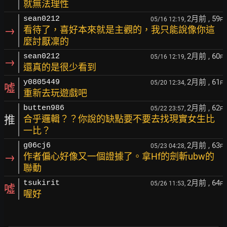
就無法理性
2月前
, 59
sean0212
05/16 12:19,
F
→
看待了，喜好本來就是主觀的，我只能說像你這
麼討厭凜的
2月前
, 60
sean0212
05/16 12:19,
F
→
還真的是很少看到
2月前
, 61
y0805449
05/20 12:34,
F
噓
重新去玩遊戲吧
2月前
, 62
butten986
05/22 23:57,
F
推
合乎邏輯？？你說的缺點要不要去找現實女生比
一比？
2月前
, 63
g06cj6
05/23 04:28,
F
→
作者偏心好像又一個證據了。拿Hf的劍斬ubw的
聯動
2月前
, 64
tsukirit
05/26 11:53,
F
噓
喔好