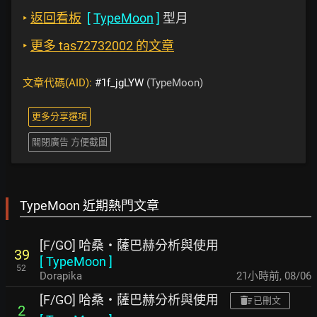
‣
返回看板
[
TypeMoon
]
型月
‣
更多 tas72732002 的文章
文章代碼(AID):
#1f_jgLYW
(TypeMoon)
更多分享選項
關閉廣告 方便截圖
TypeMoon 近期熱門文章
[F/GO] 哈桑・薩巴赫分析與使用
39
[
TypeMoon
]
52
Dorapika
21小時前
,
08/06
[F/GO] 哈桑・薩巴赫分析與使用
已刪文
2