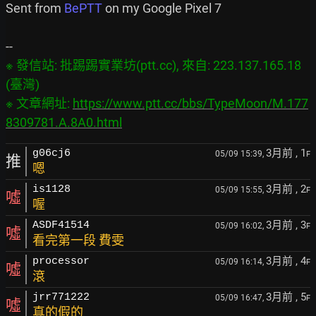
Sent from 
BePTT
 on my Google Pixel 7

※ 發信站: 批踢踢實業坊(ptt.cc), 來自: 223.137.165.18 
(臺灣)

※ 文章網址: 
https://www.ptt.cc/bbs/TypeMoon/M.177
8309781.A.8A0.html
3月前
, 1
g06cj6
05/09 15:39,
F
推
嗯
3月前
, 2
is1128
05/09 15:55,
F
噓
喔
3月前
, 3
ASDF41514
05/09 16:02,
F
噓
看完第一段 費雯
3月前
, 4
processor
05/09 16:14,
F
噓
滾
3月前
, 5
jrr771222
05/09 16:47,
F
噓
真的假的