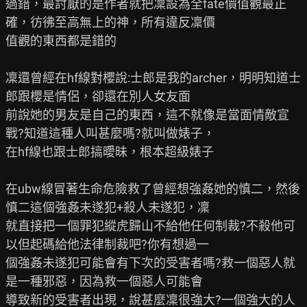
過錯，最討厭的是作者就把凜設為全fate價值觀最正
確，彷彿至高無上的神，所有違反凜價

值觀的東西都是錯的

凜還曾經在hf線對櫻說:士郎是我的archer，明明知道士
郎跟櫻是情侶，卻還在別人女友面

前說她的男友是自己的東西，這不就像是當面情敵宣
戰?知道這種人叫甚麼嗎?就叫做婊子，

在hf線也跟士郎搞曖昧，根本超級婊子

在ubw線冒著生命危險救了曾經想強姦她的慎二，然後
慎二這個強姦未遂犯+殺人未遂犯，凜

就直接把一個罪犯縱虎歸山不給他任何制裁?不殺他可
以但起碼給他法律制裁吧?你有想過一

個強姦未遂犯可能會有下次的受害者嗎?救一個惡人就
是一種邪惡，因為救一個惡人可能會

導致新的受害者出現，說甚麼凜很強大?一個強大的人