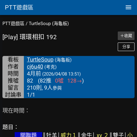
PTT
遊戲區
PTT遊戲區
/
TurtleSoup (海龜板)
[Play] 環環相扣 192
＋收藏
分享
看板
TurtleSoup
(海龜板)
作者
cj6u40
(考克)
時間
4月前
(2026/04/08 13:51)
推噓
82
(
82
推
0
噓
128
→
)
留言
210則, 9人
參與
討論串
1/1
現在時間：

題目：
　關聯題　
║牡羊│
威力１
║金牛│
 xy ２
║雙子│
小