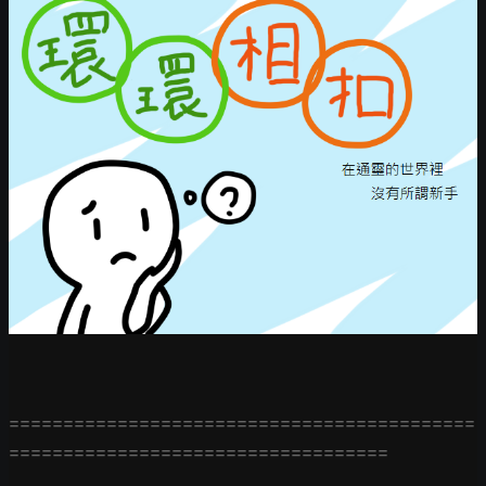
===========================================
===================================