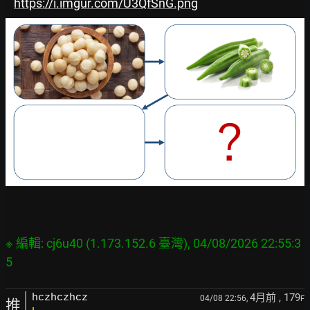
https://i.imgur.com/U3QfSnG.png
※ 編輯: cj6u40 (1.173.152.6 臺灣), 04/08/2026 22:55:3
4月前
, 179
hczhczhcz
04/08 22:56,
F
推