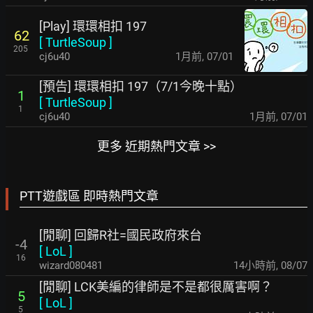
[Play] 環環相扣 197
62
[
TurtleSoup
]
205
cj6u40
1月前
,
07/01
[預告] 環環相扣 197（7/1今晚十點）
1
[
TurtleSoup
]
1
cj6u40
1月前
,
07/01
更多 近期熱門文章 >>
PTT遊戲區 即時熱門文章
[閒聊] 回歸R社=國民政府來台
-4
[
LoL
]
16
wizard080481
14小時前
,
08/07
[閒聊] LCK美編的律師是不是都很厲害啊？
5
[
LoL
]
5