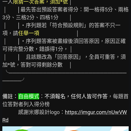
一人
限猜一次答案，須加*號 
│

 │　　
│
最先答出預設答案者得分：開一格得5分、兩格
3分、三格2分、四格1分　　│

 │　　
│
‧序列題若「符合預設規則」的答案不只一
項，請
任舉一項
　　　　　　　│

 │　　
│
‧序列題答案被畫線後須回答原因，原因正確
可得完整分數，錯誤得1分， │

 │　　
│
　且該題改為「回答原因」，全員可重答，須
加*號，答對可得剩餘分數 　│

 ╰───────────────────────────────
─────╯

備註：
自由模式
：
不須報名，任何人皆可作答
，每題首
位答對者列入得分榜

　　　感謝米娜設計logo：
https://imgur.com/nUwVW
Rd