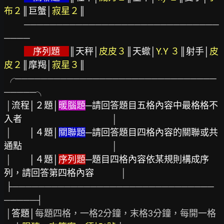
布２
║巨蟹│
寂星２
║
　　 ──────────────────────────────
────

　序列題　
║天秤│
皮皮３
║天蠍│
Y.Y ３
║射手│
皮
皮２
║摩羯│
寂星３
║
 ╭───────────────────────────────
─────╮

 │
流程│２題│
暖腦題
─請回答題目五格內容中最格格不
入者
　　　　　　　　　　│

 │　　
│４題│
關聯題
─請回答題目四格內容的關聯或共
通點
　　　　　　　　　　│

 │　　
│４題│
序列題
─題目四格內容依某規則構成序
列，請回答第四格內容
　　　│

 ├───────────────────────────────
─────┤

 │
答題│
每題四格，一格2分鐘，末格3分鐘，每開一格