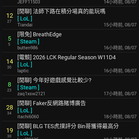
JEFF11503
14小時前
,
08/07
[閒聊] 法師下路在積分場真的能玩嗎
12
[
LoL
]
27
Tiandai
15小時前
,
08/07
[限免] BreathEdge
5
[
Steam
]
5
butten986
16小時前
,
08/07
[電競] 2026 LCK Regular Season W11D4
14
[
LoL
]
30
laptic
16小時前
,
08/07
[閒聊] 今年好遊戲感覺比較少?
8
[
Steam
]
23
zaq1xsw2121
17小時前
,
08/07
[閒聊] Faker反網路賭博廣告
28
[
LoL
]
34
itachi6060
18小時前
,
08/07
[閒聊] BLG TES虎撲評分 Bin哥獲得最高分
19
[
LoL
]
30