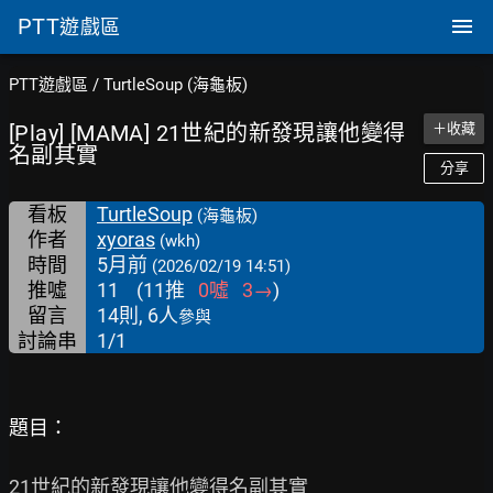
PTT
遊戲區
PTT遊戲區
/
TurtleSoup (海龜板)
[Play] [MAMA] 21世紀的新發現讓他變得
＋收藏
名副其實
分享
看板
TurtleSoup
(海龜板)
作者
xyoras
(wkh)
時間
5月前
(2026/02/19 14:51)
推噓
11
(
11
推
0
噓
3
→
)
留言
14則, 6人
參與
討論串
1/1
題目：
21世紀的新發現讓他變得名副其實
