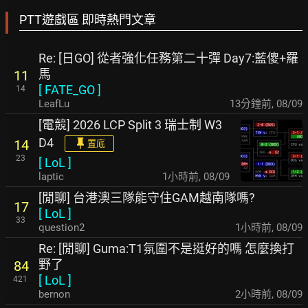
PTT遊戲區 即時熱門文章
Re: [日GO] 從者強化任務第二十彈 Day7:藍傻+羅
馬
11
[
FATE_GO
]
14
LeafLu
13分鐘前
,
08/09
[電競] 2026 LCP Split 3 瑞士制 W3
D4
14
置底
23
[
LoL
]
laptic
1小時前
,
08/09
[閒聊] 台港澳三隊能守住GAM越南隊嗎?
17
[
LoL
]
33
question2
1小時前
,
08/09
Re: [閒聊] Guma:T1氛圍不是挺好的嗎 怎麼換打
野了
84
[
LoL
]
421
bernon
2小時前
,
08/09