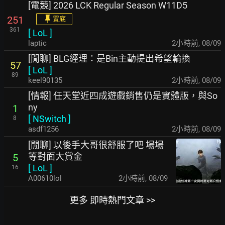
[電競] 2026 LCK Regular Season W11D5
251
置底
361
[
LoL
]
laptic
2小時前
,
08/09
[閒聊] BLG經理：是Bin主動提出希望輪換
57
[
LoL
]
89
keel90135
2小時前
,
08/09
[情報] 任天堂近四成遊戲銷售仍是實體版，與So
ny
1
[
NSwitch
]
8
asdf1256
2小時前
,
08/09
[閒聊] 以後手大哥很舒服了吧 場場
等對面大賞金
5
[
LoL
]
16
A00610lol
2小時前
,
08/09
更多 即時熱門文章 >>