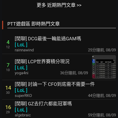
更多 近期熱門文章 >>
PTT遊戲區 即時熱門文章
[閒聊] DCG最後一輪能過GAM嗎
4
[
LoL
]
12
rainnawind
25分鐘前
,
08/09
[閒聊] LCP世界賽積分現況
7
[
LoL
]
10
yoga4ni
36分鐘前
,
08/09
[閒聊] 討論一下 CFO到底需不需要一件
14
[
LoL
]
30
superRKO
44分鐘前
,
08/09
[閒聊] GZ去打六都能冠軍嗎
16
[
LoL
]
29
algebraic
59分鐘前
,
08/09