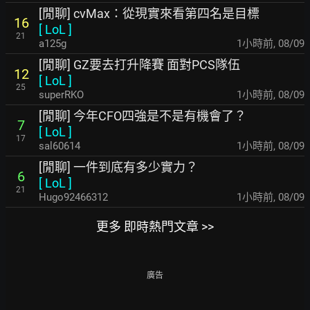
[閒聊] cvMax：從現實來看第四名是目標
16
[
LoL
]
21
a125g
1小時前
,
08/09
[閒聊] GZ要去打升降賽 面對PCS隊伍
12
[
LoL
]
25
superRKO
1小時前
,
08/09
[閒聊] 今年CFO四強是不是有機會了？
7
[
LoL
]
17
sal60614
1小時前
,
08/09
[閒聊] 一件到底有多少實力？
6
[
LoL
]
21
Hugo92466312
1小時前
,
08/09
更多 即時熱門文章 >>
廣告