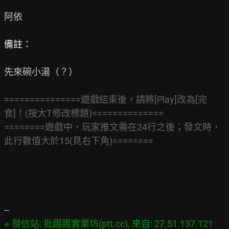
阿依

備註：
先來碗小湯（？）

===============遊戲結束後，請將[Play]改為[完
食]！(按大T修改標題)==============
========遊戲中，玩家推文需在24行之後；發文時，
此行數值大於15(見右下角)========
※ 發信站: 批踢踢實業坊(ptt.cc), 來自: 27.51.137.121 