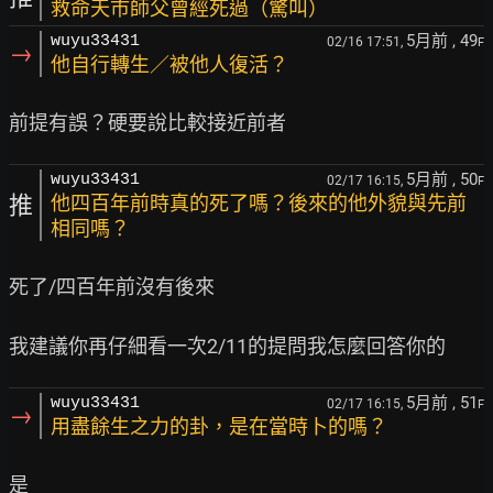
救命天市師父曾經死過（驚叫）
5月前
, 49
wuyu33431
02/16 17:51,
F
→
他自行轉生／被他人復活？
5月前
, 50
wuyu33431
02/17 16:15,
F
推
他四百年前時真的死了嗎？後來的他外貌與先前
相同嗎？
死了/四百年前沒有後來

5月前
, 51
wuyu33431
02/17 16:15,
F
→
用盡餘生之力的卦，是在當時卜的嗎？