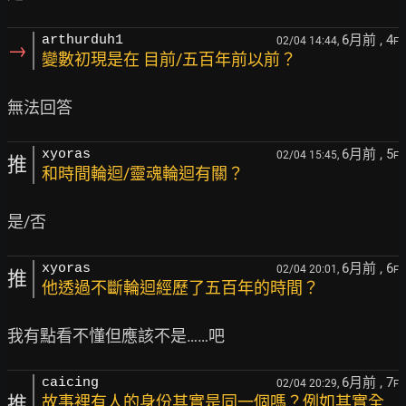
6月前
, 4
arthurduh1
02/04 14:44,
F
→
變數初現是在 目前/五百年前以前？
6月前
, 5
xyoras
02/04 15:45,
F
推
和時間輪迴/靈魂輪迴有關？
6月前
, 6
xyoras
02/04 20:01,
F
推
他透過不斷輪迴經歷了五百年的時間？
6月前
, 7
caicing
02/04 20:29,
F
推
故事裡有人的身份其實是同一個嗎？例如其實全