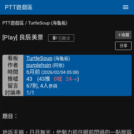
PTT
遊戲區
PTT遊戲區
/
TurtleSoup (海龜板)
＋收藏
[Play] 良辰美景
已刪文
分享
看板
TurtleSoup
(海龜板)
作者
purplehsin
(阿依)
時間
6月前
(2026/02/04 05:08)
推噓
43
(
43
推
0
噓
24
→
)
留言
67則, 4人
參與
討論串
1/1
題目：
地坼天崩，日月無光，他勉力抓住眼前閃過的一點微弱