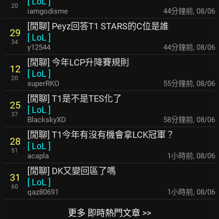
[
LoL
]
20
iamgodisme
44分鐘前
,
08/06
[閒聊] Peyz回答T1 STARS的C位是誰
29
[
LoL
]
34
y12544
44分鐘前
,
08/06
[閒聊] 今年LCP升降賽規則
12
[
LoL
]
20
superRKO
55分鐘前
,
08/06
[閒聊] T1是不是TES化了
25
[
LoL
]
37
BlackskyXD
58分鐘前
,
08/06
[閒聊] T1今年有沒有機會拿LCK冠軍？
28
[
LoL
]
51
acapla
1小時前
,
08/06
[閒聊] DK又變回區了嗎
31
[
LoL
]
60
qaz80691
1小時前
,
08/06
更多 即時熱門文章 >>