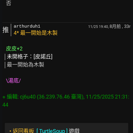
   否

8月前
, 33
arthurduh1
11/25 19:40,
F
推
4* 最一開始是木製
皮皮+2
 │
未開格子：[皮諾丘]
 │最一開始為木製

\湯底/
※ 編輯: cj6u40 (36.239.76.46 臺灣), 11/25/2025 21:31:
‣
返回看板
[
TurtleSoup
]
遊戲