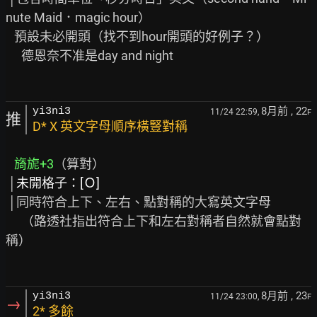
nute Maid．magic hour）

   預設未必開頭（找不到hour開頭的好例子？）

 　德恩奈不准是day and night

8月前
, 22
yi3ni3
11/24 22:59,
F
推
D* X 英文字母順序橫豎對稱
旖旎+3
（算對）

 │
未開格子：[Ｏ]
 │同時符合上下、左右、點對稱的大寫英文字母

　 （路透社指出符合上下和左右對稱者自然就會點對
稱）

8月前
, 23
yi3ni3
11/24 23:00,
F
→
2* 多餘