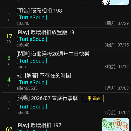
[預告] 環環相扣 198
1
[
TurtleSoup
]
1
cj6u40
1周前
,
07/29
[Play] 環環相扣放置版 19
17
[
TurtleSoup
]
20
cj6u40
3周前
,
07/15
[閒聊] 海龜湯板20週年生日快樂
8
[
TurtleSoup
]
8
ssun
3周前
,
07/12
Re: [解答] 不存在的時間
4
[
TurtleSoup
]
7
allen65535
1月前
,
07/03
[活動] 2026/07 置底行事曆
置底
1
[
TurtleSoup
]
2
cj6u40
1月前
,
07/02
[Play] 環環相扣 197
62