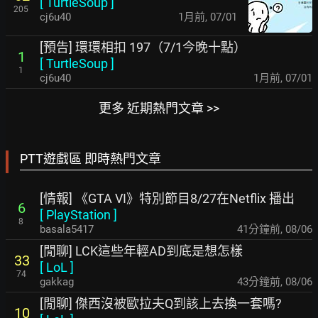
[
TurtleSoup
]
205
cj6u40
1月前
,
07/01
[預告] 環環相扣 197（7/1今晚十點）
1
[
TurtleSoup
]
1
cj6u40
1月前
,
07/01
更多 近期熱門文章 >>
PTT遊戲區 即時熱門文章
[情報] 《GTA VI》特別節目8/27在Netflix 播出
6
[
PlayStation
]
8
basala5417
41分鐘前
,
08/06
[閒聊] LCK這些年輕AD到底是想怎樣
33
[
LoL
]
74
gakkag
43分鐘前
,
08/06
[閒聊] 傑西沒被歐拉夫Q到該上去換一套嗎?
10