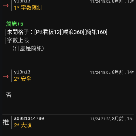
8月前
, 13
yi3ni3
11/24 18:02,
F
→
1* 字數限制
旖旎+5
 │
未開格子：[Ptt看板12][噗浪360][簡訊160]
 │字數上限

　 （什麼是簡訊）

8月前
, 14
yi3ni3
11/24 18:05,
F
→
2* 安全
   否

8月前
, 15
a0981314780
11/24 21:28,
F
推
2* 大頭