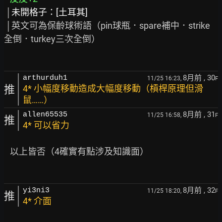
 │
未開格子：[土耳其]
 │英文可為保齡球術語（pin球瓶．spare補中．strike
全倒．turkey三次全倒）

8月前
, 30
arthurduh1
11/25 16:23,
F
推
4* 小幅度移動造成大幅度移動（槓桿原理但滑
鼠……）
8月前
, 31
allen65535
11/25 16:58,
F
推
4* 可以省力
   以上皆否（4確實有點涉及知識面）

8月前
, 32
yi3ni3
11/25 18:20,
F
推
4* 介面