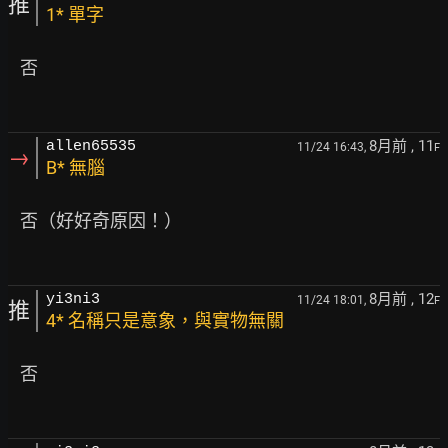
推
1* 單字
   否

8月前
, 11
allen65535
11/24 16:43,
F
→
B* 無腦
   否（好好奇原因！）

8月前
, 12
yi3ni3
11/24 18:01,
F
推
4* 名稱只是意象，與實物無關
   否
