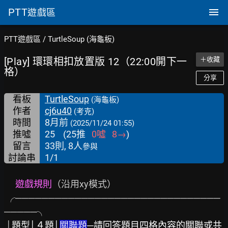
PTT
遊戲區
PTT遊戲區
/
TurtleSoup (海龜板)
[Play] 環環相扣放置版 12（22:00開下一
＋收藏
格）
分享
看板
TurtleSoup
(海龜板)
作者
cj6u40
(考克)
時間
8月前
(2025/11/24 01:55)
推噓
25
(
25
推
0
噓
8
→
)
留言
33則, 8人
參與
討論串
1/1
遊戲規則
（沿用xy模式）

 ╭───────────────────────────────
─────╮

 │
題型│４題│
關聯題
─請回答題目四格內容的關聯或共