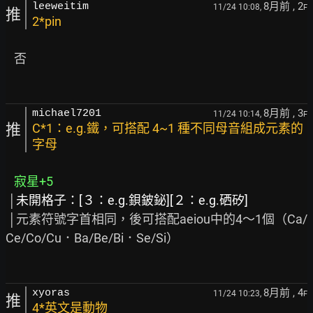
8月前
, 2
leeweitim
11/24 10:08,
F
推
2*pin
   否

8月前
, 3
michael7201
11/24 10:14,
F
推
C*1：e.g.鐵，可搭配 4~1 種不同母音組成元素的
字母
寂星+5
 │
未開格子：[３：e.g.鋇鈹鉍][２：e.g.硒矽]
 │元素符號字首相同，後可搭配aeiou中的4～1個（Ca/
Ce/Co/Cu．Ba/Be/Bi．Se/Si）

8月前
, 4
xyoras
11/24 10:23,
F
推
4*英文是動物