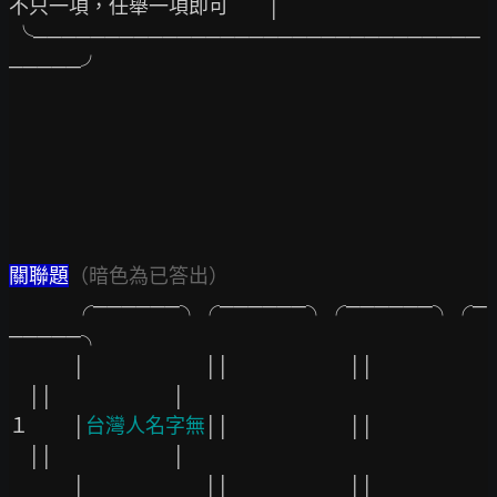
不只一項，任舉一項即可　　│

 ╰───────────────────────────────
─────╯

關聯題
（暗色為已答出）
　　　 ╭──────╮╭──────╮╭──────╮╭─
─────╮

　　　 │
││
││
││
│

１　　 │
台灣人名字無
││
││
││
│

　　　 │
││
││