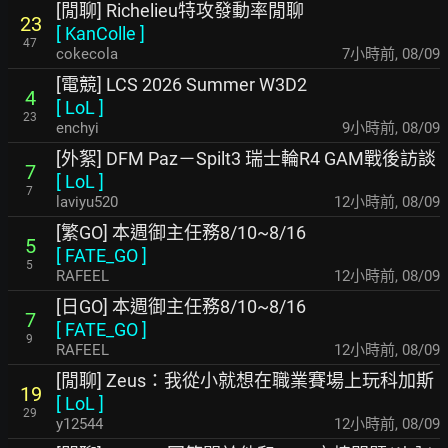
[閒聊] Richelieu特攻發動率閒聊
23
[
KanColle
]
47
cokecola
7小時前
,
08/09
[電競] LCS 2026 Summer W3D2
4
[
LoL
]
23
enchyi
9小時前
,
08/09
[外絮] DFM Paz－Spilt3 瑞士輪R4 GAM戰後訪談
7
[
LoL
]
7
laviyu520
12小時前
,
08/09
[繁GO] 本週御主任務8/10~8/16
5
[
FATE_GO
]
5
RAFEEL
12小時前
,
08/09
[日GO] 本週御主任務8/10~8/16
7
[
FATE_GO
]
9
RAFEEL
12小時前
,
08/09
[閒聊] Zeus：我從小就想在職業賽場上玩科加斯
19
[
LoL
]
29
y12544
12小時前
,
08/09