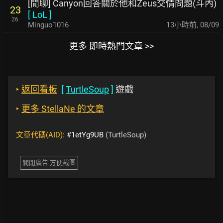
[閒聊] Canyon回答關於他和Zeus交情問題(斗內)
23
[
LoL
]
26
Minguo1016
13小時前
,
08/09
更多 即時熱門文章 >>
‣
返回看板
[
TurtleSoup
]
遊戲
‣
更多 StellaNe 的文章
文章代碼(AID):
#1etYg9UB
(TurtleSoup)
關閉廣告 方便截圖