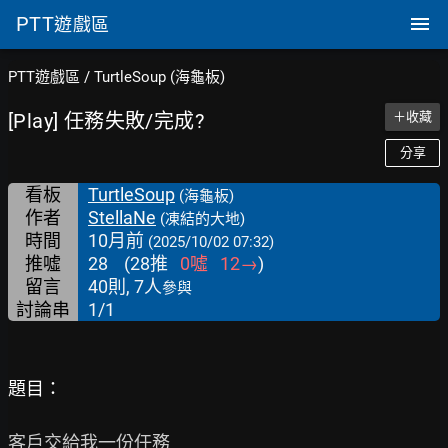
PTT
遊戲區
PTT遊戲區
/
TurtleSoup (海龜板)
[Play] 任務失敗/完成?
＋收藏
分享
看板
TurtleSoup
(海龜板)
作者
StellaNe
(凍結的大地)
時間
10月前
(2025/10/02 07:32)
推噓
28
(
28
推
0
噓
12
→
)
留言
40則, 7人
參與
討論串
1/1
題目：
客戶交給我一份任務
