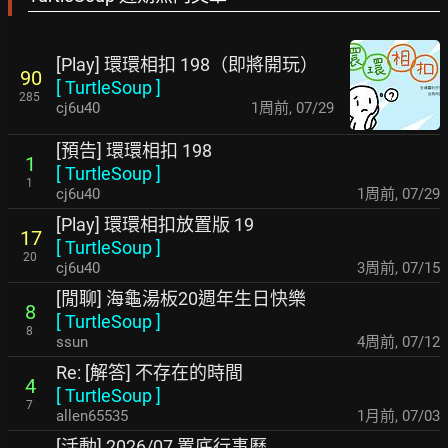
[Play] 環環相扣 198（即將開玩）
90
[
TurtleSoup
]
285
cj6u40
1周前
,
07/29
[預告] 環環相扣 198
1
[
TurtleSoup
]
1
cj6u40
1周前
,
07/29
[Play] 環環相扣放置版 19
17
[
TurtleSoup
]
20
cj6u40
3周前
,
07/15
[閒聊] 海龜湯板20週年生日快樂
8
[
TurtleSoup
]
8
ssun
4周前
,
07/12
Re: [解答] 不存在的時間
4
[
TurtleSoup
]
7
allen65535
1月前
,
07/03
[活動] 2026/07 置底行事曆