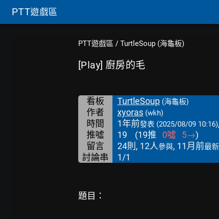
PTT
遊戲區
PTT遊戲區
/
TurtleSoup (海龜板)
[Play] 廚房的毛
看板
TurtleSoup
(海龜板)
作者
xyoras
(wkh)
時間
1年前
發表
(2025/08/09 10:16)
推噓
19
(
19
推
0
噓
5
→
)
留言
24則, 12人
, 11月前
參與
最新
討論串
1/1
題目：