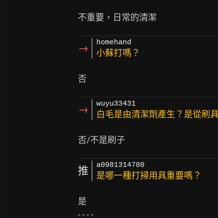
homehand
→
小蘇打嗎？
wuyu33431
→
白毛是由清潔劑產生？是從刷
a0981314780
推
是哪一種打掃用具重要嗎？
是

- - - -
