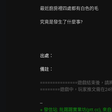
最近廚房裡四處都有白色的毛

究竟是發生了什麼事?

出處：
備註：
===============遊戲結束後，請將
========遊戲中，玩家推文需在24
※ 發信站: 批踢踢實業坊(ptt.cc), 來自: 1