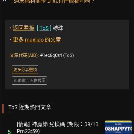
週末福利關卡 到底有什麼福利啊？
‣
返回看板
[
ToS
]
轉珠
‣
更多 maxliao 的文章
文章代碼(AID):
#1ec8q0z4
(ToS)
更多分享選項
關閉廣告 方便截圖
ToS 近期熱門文章
[情報] 神魔節 兌換碼 (期限：08/10
Pm23:59)
5