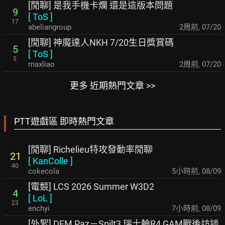
[閒聊] 是我手機卡爛 還是這版本問題
9
[
ToS
]
17
abeliangroup
2周前
,
07/20
[閒聊] 神魔達人NKH 7/20生日獎賞碼
5
[
ToS
]
5
maxliao
2周前
,
07/20
更多 近期熱門文章 >>
PTT遊戲區 即時熱門文章
[閒聊] Richelieu特攻發動率閒聊
21
[
KanColle
]
40
cokecola
5小時前
,
08/09
[電競] LCS 2026 Summer W3D2
4
[
LoL
]
23
enchyi
7小時前
,
08/09
[外絮] DFM Paz－Spilt3 瑞士輪R4 GAM戰後訪談