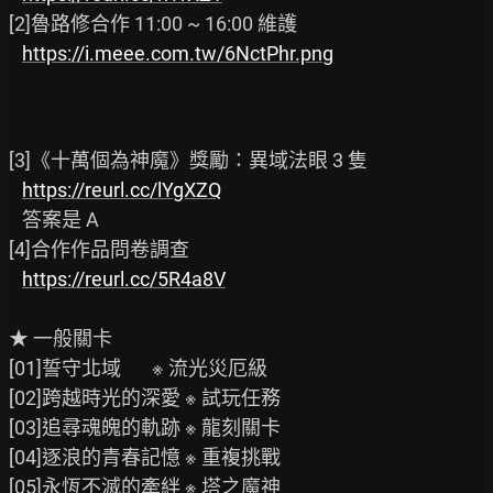
[2]魯路修合作 11:00 ~ 16:00 維護

https://i.meee.com.tw/6NctPhr.png
[3]《十萬個為神魔》獎勵：異域法眼 3 隻

https://reurl.cc/lYgXZQ
   答案是 A

[4]合作作品問卷調查

https://reurl.cc/5R4a8V
★ 一般關卡

[01]誓守北域       ※ 流光災厄級

[02]跨越時光的深愛 ※ 試玩任務

[03]追尋魂魄的軌跡 ※ 龍刻關卡

[04]逐浪的青春記憶 ※ 重複挑戰

[05]永恆不滅的牽絆 ※ 塔之魔神
