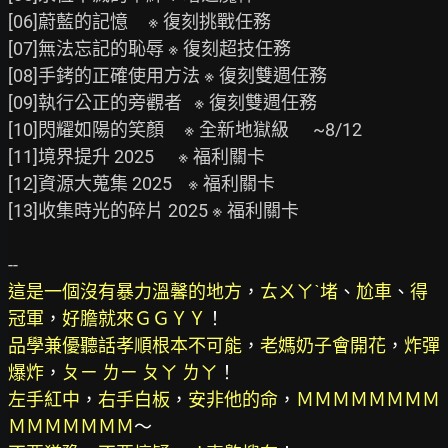
[06]蔚藍的記憶     ※ 復刻挑戰任務

[07]無法忘記的恥辱 ※ 復刻超技任務

[08]手銬的正確使用方法 ※ 復刻雙週任務

[09]執行公正的旁觀者   ※ 復刻雙週任務

[10]閃耀如陽的笑顏     ※ 全新地獄級      ~8/12

[11]境界提升 2025      ※ 福利關卡

[12]資源大蒐集 2025    ※ 福利關卡

[13]收集時光的碎片 2025 ※ 福利關卡

這是一個沒有暴力溫馨的地方
，
ㄊㄨㄚˋ堵
、
尬車
、
得
冠軍
，
好膽就來ＧＧＹＹ
品學兼優聽話孝順根本不可能
，
老媽奶子會開花
，
炸彈
爆炸
，
ㄆㄧ ㄌㄧ ㄆㄚ ㄌㄚ
左手紅中
，
右手白板
，
安非他的命
，
ＭＭＭＭＭＭＭＭ
ＭＭＭＭＭＭＭ