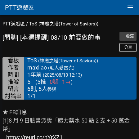
PTT
遊戲區
PTT遊戲區
/
ToS (神魔之塔(Tower of Saviors))
[閒聊] [本週提醒] 08/10 前要做的事
＋收藏
分享
看板
ToS
(神魔之塔(Tower of Saviors))
作者
maxliao
(毛人愛雷克)
時間
1年前
(2025/08/10 12:13)
推噓
5
(
5
推
0
噓
1
→
)
留言
6則, 5人
參與
討論串
1/1
★ FB訊息

[1]8 月 9 日臉書派獎「體力藥水 50 點 2 支 + 50 萬金
幣」

https://reurl.cc/nYrXZ1