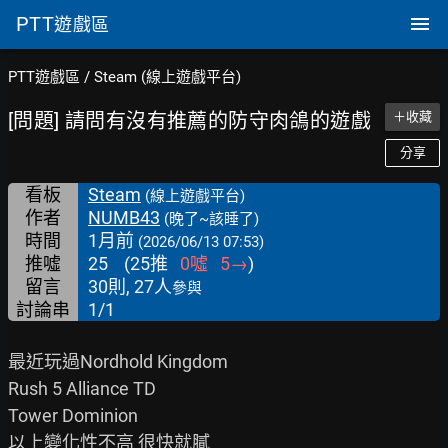
PTT
遊戲區
PTT遊戲區
/
Steam (線上遊戲平台)
[問題] 請問有沒有推薦的防守肉鴿的遊戲
＋收藏
分享
看板
Steam
(線上遊戲平台)
作者
NUMB43
(晚了~該睡了)
時間
1月前
(2026/06/13 07:53)
推噓
25
(
25
推
0
噓
5
→
)
留言
30則, 27人
參與
討論串
1/1
最近玩過Nordhold Kingdom

Rush 5 Alliance TD

Tower Dominion

以上變化性不高 很快就膩
