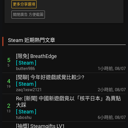
更多分享選項
關閉廣告 方便截圖
Steam 近期熱門文章
[限免] BreathEdge
5
[
Steam
]
5
butten986
1小時前
,
08/07
[閒聊] 今年好遊戲感覺比較少?
4
[
Steam
]
19
zaq1xsw2121
2小時前
,
08/07
Re: [新聞] 中國新遊戲竟以「核平日本」為賣點
大踩
2
[
Steam
]
13
tuboshu
6小時前
,
08/07
[抽獎] Steamgifts LV1