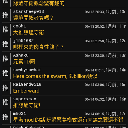
推
餘燼守衛概念蠻有趣的
1月前
, 10
starsheep013
06/13 20:33,
F
推
邊境開拓者算嗎？
1月前
, 11
eo8h1
06/13 20:52,
F
推
大推餘燼守衛
1月前
, 12
j1551082
06/13 21:58,
F
推
哪裡來的肉食性鴿子？
1月前
, 13
Ashaku
06/13 23:30,
F
推
元素TD阿
1月前
, 14
sowhysowhat
06/14 01:11,
F
推
Here comes the swarm, 跟billion類似
1月前
, 15
RaiGend0519
06/14 03:06,
F
推
Emberward
1月前
, 16
superxmax
06/14 06:32,
F
推
推餘燼守衛!
1月前
, 17
mh631
06/14 08:15,
F
推
星海mod 的話 玩過惡夢模式還有肉鴿之翼還不錯