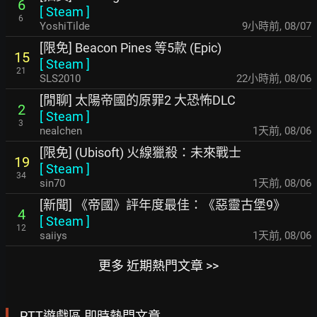
6
[
Steam
]
6
YoshiTilde
9小時前
,
08/07
[限免] Beacon Pines 等5款 (Epic)
15
[
Steam
]
21
SLS2010
22小時前
,
08/06
[閒聊] 太陽帝國的原罪2 大恐怖DLC
2
[
Steam
]
3
nealchen
1天前
,
08/06
[限免] (Ubisoft) 火線獵殺：未來戰士
19
[
Steam
]
34
sin70
1天前
,
08/06
[新聞] 《帝國》評年度最佳：《惡靈古堡9》
4
[
Steam
]
12
saiiys
1天前
,
08/06
更多 近期熱門文章 >>
PTT遊戲區 即時熱門文章