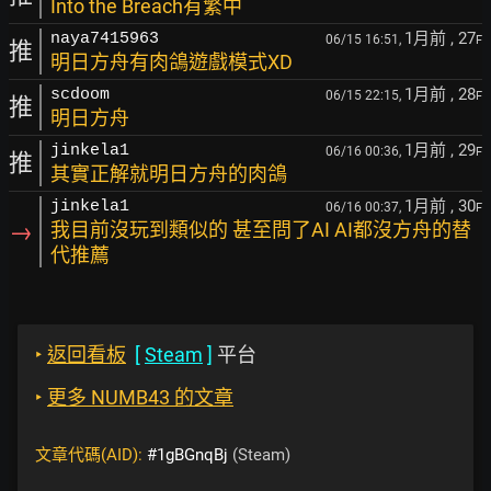
Into the Breach有繁中
1月前
, 27
naya7415963
06/15 16:51,
F
推
明日方舟有肉鴿遊戲模式XD
1月前
, 28
scdoom
06/15 22:15,
F
推
明日方舟
1月前
, 29
jinkela1
06/16 00:36,
F
推
其實正解就明日方舟的肉鴿
1月前
, 30
jinkela1
06/16 00:37,
F
→
我目前沒玩到類似的 甚至問了AI AI都沒方舟的替
代推薦
‣
返回看板
[
Steam
]
平台
‣
更多 NUMB43 的文章
文章代碼(AID):
#1gBGnqBj
(Steam)