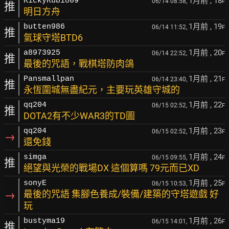
1月前
, 18
RickyRubio09
06/14 08:58,
F
推
明日方舟
1月前
, 19
butten986
06/14 11:52,
F
推
氣球守塔BTD6
1月前
, 20
a8973925
06/14 22:52,
F
推
最後的咒語，戰棋塔防肉鴿
1月前
, 21
Pansmallpan
06/14 23:40,
F
推
永恆圍城無盡紀元，主要玩英雄守城的
1月前
, 22
qq204
06/15 02:52,
F
推
DOTA2有不少WAR3的TD圖
1月前
, 23
qq204
06/15 02:52,
F
→
還免錢
1月前
, 24
simga
06/15 09:55,
F
推
絕望與光榮的戰場DX 這個算嗎 79元而已XD
1月前
, 25
sonyE
06/15 10:53,
F
→
最後的咒語 集腳色養成/裝備/建築的守塔遊戲 好
玩
1月前
, 26
bustyma19
06/15 14:01,
F
推