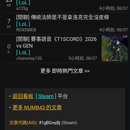
[
LoL
]
48
a125g
4小時前
,
08/07
[閒聊] 傳統法師是不是拿洛克完全沒皮條
7
[
LoL
]
24
ROXSMEB
4小時前
,
08/07
[閒聊] 賽事語音《T1SCORD》2026
vs GEN
0
[
LoL
]
6
chainstay120
5小時前
,
08/07
更多 即時熱門文章 >>
‣
返回看板
[
Steam
]
平台
‣
更多 NUMB43 的文章
文章代碼(AID):
#1gBGnqBj
(Steam)