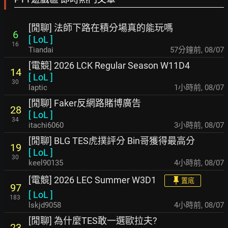
[閒聊] 法師下路在積分場真的能玩嗎
6
[
LoL
]
16
Tiandai
57分鐘前
,
08/07
[電競] 2026 LCK Regular Season W11D4
14
[
LoL
]
30
laptic
1小時前
,
08/07
[閒聊] Faker反網路賭博廣告
28
[
LoL
]
34
itachi6060
3小時前
,
08/07
[閒聊] BLG TES虎撲評分 Bin哥獲得最高分
19
[
LoL
]
30
keel90135
4小時前
,
08/07
[電競] 2026 LEC Summer W3D1
置底
97
[
LoL
]
183
lskjd9058
4小時前
,
08/07
[閒聊] 為什麼TES敢一選歐拉夫?
23