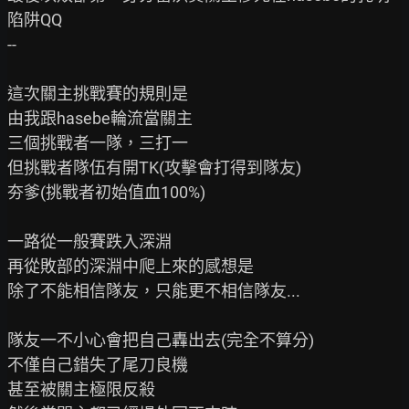
陷阱QQ

--

這次關主挑戰賽的規則是

由我跟hasebe輪流當關主

三個挑戰者一隊，三打一

但挑戰者隊伍有開TK(攻擊會打得到隊友)

夯爹(挑戰者初始值血100%)

一路從一般賽跌入深淵

再從敗部的深淵中爬上來的感想是

除了不能相信隊友，只能更不相信隊友...

隊友一不小心會把自己轟出去(完全不算分)

不僅自己錯失了尾刀良機

甚至被關主極限反殺
