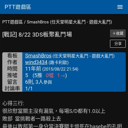
PTT
遊戲區
PTT遊戲區
/
SmashBros (任天堂明星大亂鬥 - 遊戲大亂鬥)
[戰記] 8/22 3DS板聚亂鬥場
＋收藏
分享
看板
SmashBros
(任天堂明星大亂鬥 - 遊戲大亂鬥)
作者
wind3434
(路卡利歐)
時間
11年前
(2015/08/22 21:54)
推噓
5
(
5
推
0
噓
1
→
)
留言
6則, 3人
參與
討論串
1/1
心得三行:

很欣慰當關主沒有漏氣，每場S/D都有1.0以上

敗部  當挑戰者一路殺上去

最後以敗部第一身分當決賽關主慘死在hasebe的孔明