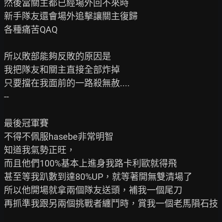
然後當關主都已經場外回不來時

新手隊友還會場外追擊讓關主復歸

各種痛苦QAQ

所以敗部能夠反敗的原因是

我把隊友和關主直接全部炸掉

只要擋在我面前的一路殺無赦....

--

最後冠軍賽

不得不佩服hasebe非常明智

知道我氣勢正旺，

而且他們100%基本上進身我路卡利歐就得飛

甚至等我趴數到達80%UP，就等著開無雙清場了

所以他開場就拿兩個隊友送頭，補我一個尾刀

再抓準我跟另兩個挑戰者纏鬥時，賞我一個老馬隕石技
