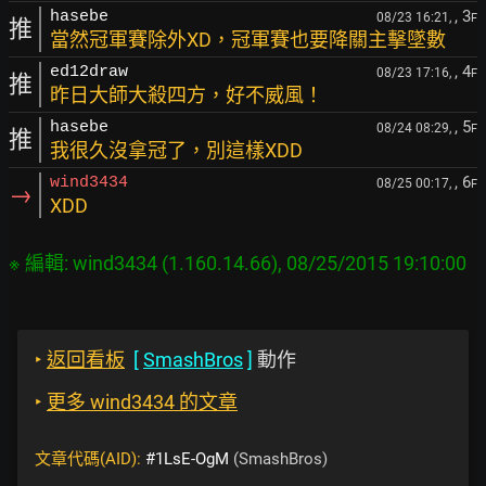
, 3
hasebe
08/23 16:21,
F
推
當然冠軍賽除外XD，冠軍賽也要降關主擊墜數
, 4
ed12draw
08/23 17:16,
F
推
昨日大師大殺四方，好不威風！
, 5
hasebe
08/24 08:29,
F
推
我很久沒拿冠了，別這樣XDD
, 6
wind3434
08/25 00:17,
F
→
XDD
‣
返回看板
[
SmashBros
]
動作
‣
更多 wind3434 的文章
文章代碼(AID):
#1LsE-OgM
(SmashBros)