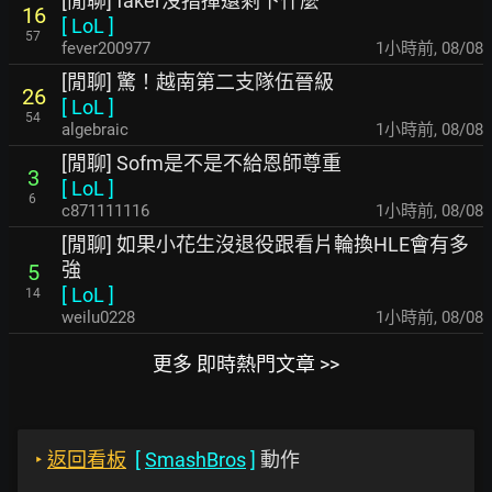
[閒聊] faker沒指揮還剩下什麼
16
[
LoL
]
57
fever200977
1小時前
,
08/08
[閒聊] 驚！越南第二支隊伍晉級
26
[
LoL
]
54
algebraic
1小時前
,
08/08
[閒聊] Sofm是不是不給恩師尊重
3
[
LoL
]
6
c871111116
1小時前
,
08/08
[閒聊] 如果小花生沒退役跟看片輪換HLE會有多
強
5
[
LoL
]
14
weilu0228
1小時前
,
08/08
更多 即時熱門文章 >>
‣
返回看板
[
SmashBros
]
動作