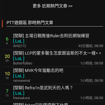
更多 近期熱門文章 >>
PTT遊戲區 即時熱門文章
[閒聊] 主場日戰敗後Ruler去附近網咖練習
6
[
LoL
]
8
AHQ112
44分鐘前
,
08/08
[閒聊] LCP的蒙多醫生怎麼跟宙斯的不太一樣= =
20
[
LoL
]
29
ButterflyBao
1小時前
,
08/08
[閒聊] MVK今年蠻勵志的吧
10
[
LoL
]
18
rainnawind
1小時前
,
08/08
[閒聊] Refra1n是武則天的人嗎？
7
[
LoL
]
12
freesakura
1小時前
,
08/08