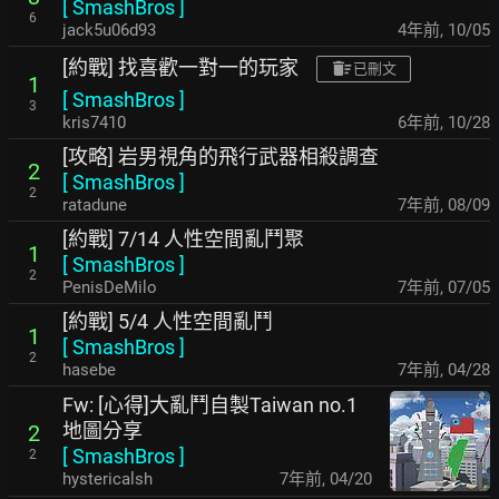
[
SmashBros
]
6
jack5u06d93
4年前
,
10/05
[約戰] 找喜歡一對一的玩家
已刪文
1
[
SmashBros
]
3
kris7410
6年前
,
10/28
[攻略] 岩男視角的飛行武器相殺調查
2
[
SmashBros
]
2
ratadune
7年前
,
08/09
[約戰] 7/14 人性空間亂鬥聚
1
[
SmashBros
]
2
PenisDeMilo
7年前
,
07/05
[約戰] 5/4 人性空間亂鬥
1
[
SmashBros
]
2
hasebe
7年前
,
04/28
Fw: [心得]大亂鬥自製Taiwan no.1
地圖分享
2
[
SmashBros
]
2
hystericalsh
7年前
,
04/20