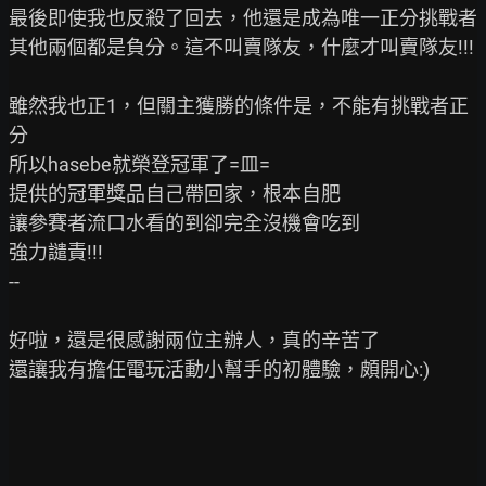
最後即使我也反殺了回去，他還是成為唯一正分挑戰者

其他兩個都是負分。這不叫賣隊友，什麼才叫賣隊友!!!

雖然我也正1，但關主獲勝的條件是，不能有挑戰者正
分

所以hasebe就榮登冠軍了=皿=

提供的冠軍獎品自己帶回家，根本自肥

讓參賽者流口水看的到卻完全沒機會吃到

強力譴責!!!

--

好啦，還是很感謝兩位主辦人，真的辛苦了

還讓我有擔任電玩活動小幫手的初體驗，頗開心:)
