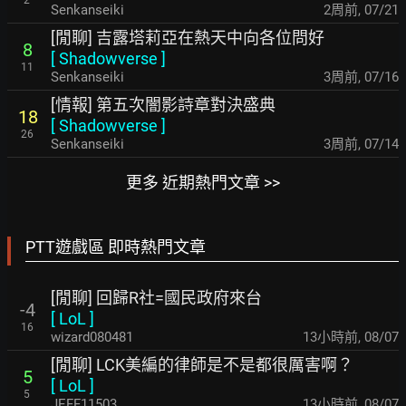
2
Senkanseiki
2周前
,
07/21
[閒聊] 吉露塔莉亞在熱天中向各位問好
8
[
Shadowverse
]
11
Senkanseiki
3周前
,
07/16
[情報] 第五次闇影詩章對決盛典
18
[
Shadowverse
]
26
Senkanseiki
3周前
,
07/14
更多 近期熱門文章 >>
PTT遊戲區 即時熱門文章
[閒聊] 回歸R社=國民政府來台
-4
[
LoL
]
16
wizard080481
13小時前
,
08/07
[閒聊] LCK美編的律師是不是都很厲害啊？
5
[
LoL
]
5
JEFF11503
13小時前
,
08/07