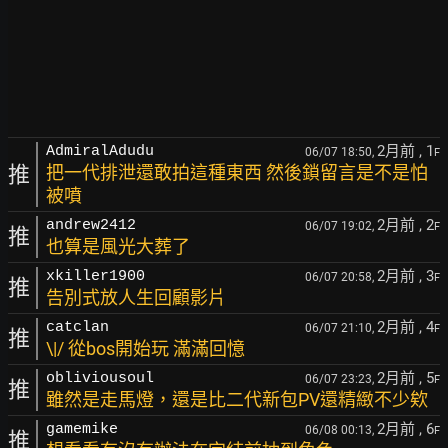
2月前
, 1
AdmiralAdudu
06/07 18:50,
F
推
把一代排泄還敢拍這種東西 然後鎖留言是不是怕
被噴
2月前
, 2
andrew2412
06/07 19:02,
F
推
也算是風光大葬了
2月前
, 3
xkiller1900
06/07 20:58,
F
推
告別式放人生回顧影片
2月前
, 4
catclan
06/07 21:10,
F
推
\|/ 從bos開始玩 滿滿回憶
2月前
, 5
obliviousoul
06/07 23:23,
F
推
雖然是走馬燈，還是比二代新包PV還精緻不少欸
2月前
, 6
gamemike
06/08 00:13,
F
推