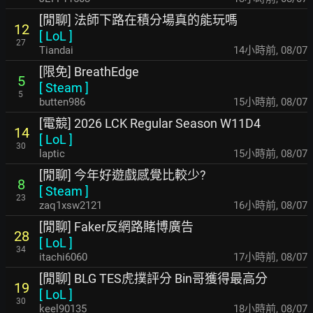
[閒聊] 法師下路在積分場真的能玩嗎
12
[
LoL
]
27
Tiandai
14小時前
,
08/07
[限免] BreathEdge
5
[
Steam
]
5
butten986
15小時前
,
08/07
[電競] 2026 LCK Regular Season W11D4
14
[
LoL
]
30
laptic
15小時前
,
08/07
[閒聊] 今年好遊戲感覺比較少?
8
[
Steam
]
23
zaq1xsw2121
16小時前
,
08/07
[閒聊] Faker反網路賭博廣告
28
[
LoL
]
34
itachi6060
17小時前
,
08/07
[閒聊] BLG TES虎撲評分 Bin哥獲得最高分
19
[
LoL
]
30
keel90135
18小時前
,
08/07