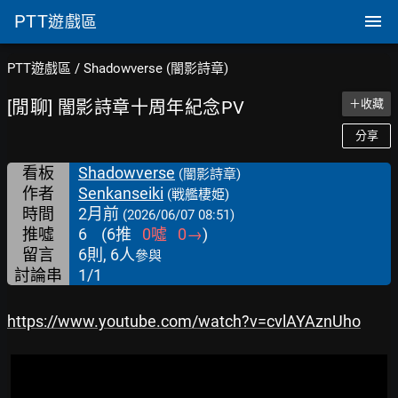
PTT
遊戲區
PTT遊戲區
/
Shadowverse (闇影詩章)
[閒聊] 闇影詩章十周年紀念PV
＋收藏
分享
看板
Shadowverse
(闇影詩章)
作者
Senkanseiki
(戦艦棲姫)
時間
2月前
(2026/06/07 08:51)
推噓
6
(
6
推
0
噓
0
→
)
留言
6則, 6人
參與
討論串
1/1
https://www.youtube.com/watch?v=cvlAYAznUho