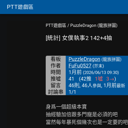
PTT
遊戲區
PTT遊戲區
/
PuzzleDragon (龍族拼圖)
[統計] 女僕執事2 142+4抽
看板
PuzzleDragon
(龍族拼圖)
作者
FuFu0527
(芥末)
時間
1月前
(2026/06/13 09:30)
推噓
41
(
42
推
1
噓
3
→
)
留言
46則, 46人
, 1月前
參與
最新
討論串
1/1
身爲一個超級本寶

抽經驗加倍跟多門寵是必須的吧

當然每年暴死個幾次也是一定要的吧
