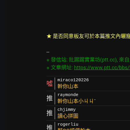
★ 是否同意板友可於本篇推文內曬
※ 發信站: 批踢踢實業坊(ptt.cc), 來自: 1
※ 文章網址: 
https://www.ptt.cc/bb
miraco120226
噓
幹你山本
raymonde
推
幹你山本小ㄐㄐˉ
chjimmy
推
讀心拼圖
rogerliu
推