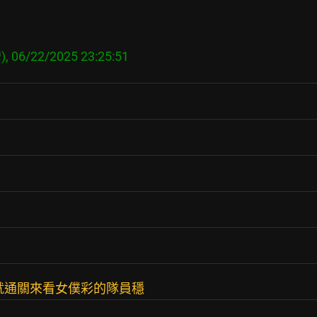
就通關來看女僕彩的隊員穩