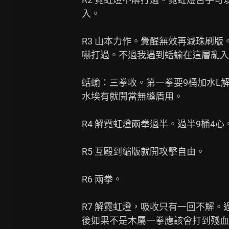
入。

R3 山本力作。覺醒無效再減珠刷版。
嚇打過。不過我遇到蛞蝓在這層亂入
蛞蝓：三拳收。第一拳要9桶加水L解
水埃有就開當無縫盾用。

R4 解霓虹燈兩拳過半。過半9桶4心。
R5 互毆到縮版就開攻擊自由。

R6 兩拳。

R7 解霓虹燈，吸收只有一回不解。
後如果不是木屬一拳應該會打到殘血