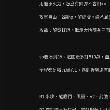
用繼承火力，怎麼有鋼彈不會飛==

攻擊自由：2萬hp，解縮版。繼承風
攻擊：解霓虹燈。繼承大吟釀有三圍
sb要湊到36。這關最多打510萬，
全程都是轉九桶心L。遇到拆裝還有餘
R1 水埃、龍膽們、風靈、V2、龍膽
R2 霓虹燈不解打過。霓虹燈苦手可