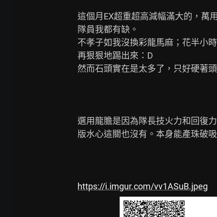
這個月EX超重超高減幅滿大的，萬
隊員我都有缺。

不孝子如我沒換彩龍馬麻；花半小時
再狠狠地踢出來：D

然而石頭實在是太多了，只好硬著頭
選用龍膽是因為隊長技火力和回復力
版水心這關也沒有。本身能產珠破吸
https://i.imgur.com/vv1ASuB.jpeg