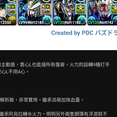
用主動盾，靠心L也能接所有傷害。火力的話轉9桶打手

心L不用4心。

解拆裝，非常實用。繼承派萌加珠血量。

。繼承阿烏拉轉水火力。明明另外兩隻鋼彈有浮游就不
