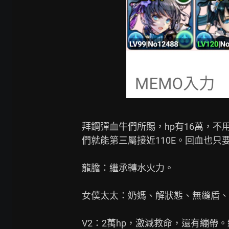
拜鋼彈血牛們所賜，hp有16萬，不
們就能第三屬接近110E。回血也只要
龍膽：繼承轉水火力。

女僕太太：奶媽、解狀態、無縫盾、
V2：2萬hp，激減救命，還有繃帶