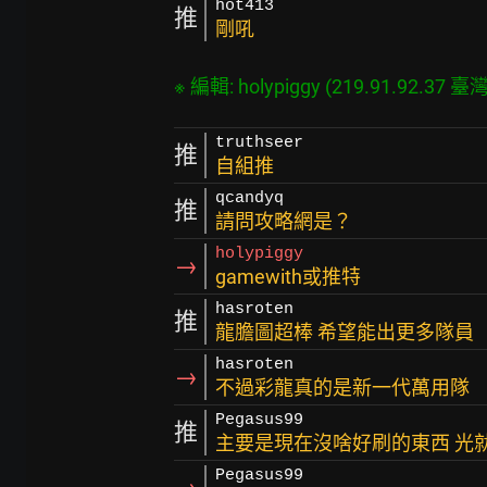
hot413
推
剛吼
truthseer
推
自組推
qcandyq
推
請問攻略網是？
holypiggy
→
gamewith或推特
hasroten
推
龍膽圖超棒 希望能出更多隊員
hasroten
→
不過彩龍真的是新一代萬用隊
Pegasus99
推
主要是現在沒啥好刷的東西 光
Pegasus99