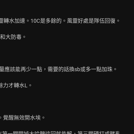
靈轉水加速。10C是多餘的。風靈好處是隊伍回復。

和大防毒。

血量應該能再少一點，需要的話換sb或多一點加珠。

力才轉水L。

。覺醒無效開水埃。

以第一關開掉大吟釀這回就能解，第三關硬打或賭亂
