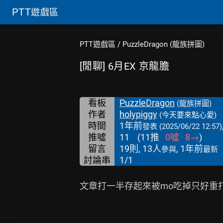
PTT
遊戲區
PTT遊戲區
/
PuzzleDragon (龍族拼圖)
[閒聊] 6月EX 京龍膽
看板
PuzzleDragon
(龍族拼圖)
作者
holypiggy
(今天要來點心愛)
時間
1年前
發表
(2025/06/22 12:57)
推噓
11
(
11
推
0
噓
8
→
)
留言
19則, 13人
, 1年前
參與
最新
討論串
1/1
文章打一半存起來被mo吃掉只好重打=