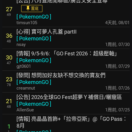
[公告] 八月置底閒聊區/廣告文安全宣導
27
置底
49
[
PokemonGO
]
timsun105
4天前
,
08/01
[心得] 寶可夢人孔蓋 partII
36
[
PokemonGO
]
48
nsay
1周前
,
07/30
[情報] 9/5-9/6: 「GO Fest 2026：超級壓軸」
30
[
PokemonGO
]
47
gjt0601
1周前
,
07/29
[發問] 想問加好友缺不想交換的寶友們
23
[
PokemonGO
]
78
creamnut
1周前
,
07/26
[公告] 2026全球GO Fest超夢Ｙ補償日/曬寵區
21
[
PokemonGO
]
48
AllenSue
1周前
,
07/25
[情報] 亮晶晶首飾+「拉帝亞斯」@「GO Pass：
8月
1
1