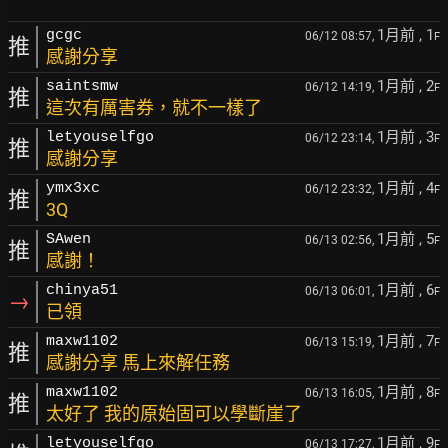
1月前
, 1
gcgc
06/12 08:57,
F
推
感謝分享
1月前
, 2
saintsmw
06/12 14:19,
F
推
這次有厲害券，就不一樣了
1月前
, 3
letyouselfgo
06/12 23:14,
F
推
感謝分享
1月前
, 4
ymx3xc
06/12 23:32,
F
推
3Q
1月前
, 5
SAwen
06/13 02:56,
F
推
感謝！
1月前
, 6
chinya51
06/13 06:01,
F
→
已領
1月前
, 7
maxw1102
06/13 15:19,
F
推
感謝分享 馬上來解任務
1月前
, 8
maxw1102
06/13 16:05,
F
推
太好了 我的原始固可以學斷崖了
1月前
, 9
letyouselfgo
06/13 17:27,
F