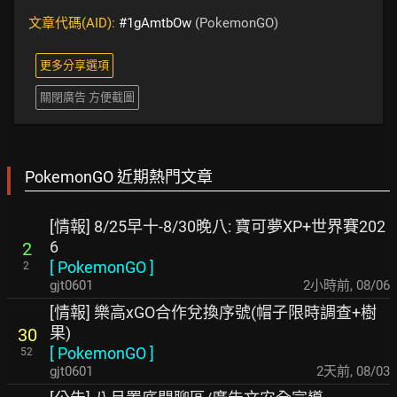
文章代碼(AID):
#1gAmtbOw
(PokemonGO)
更多分享選項
關閉廣告 方便截圖
PokemonGO 近期熱門文章
[情報] 8/25早十-8/30晚八: 寶可夢XP+世界賽202
6
2
[
PokemonGO
]
2
gjt0601
2小時前
,
08/06
[情報] 樂高xGO合作兌換序號(帽子限時調查+樹
果)
30
[
PokemonGO
]
52
gjt0601
2天前
,
08/03