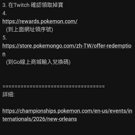
3. 在Twitch 確認領取掉寶

https://rewards.pokemon.com/
   (到上面網址領序號)

https://store.pokemongo.com/zh-TW/offer-redemptio
n
   (到Go線上商城輸入兌換碼)

==================================

詳細:

https://championships.pokemon.com/en-us/events/in
ternationals/2026/new-orleans