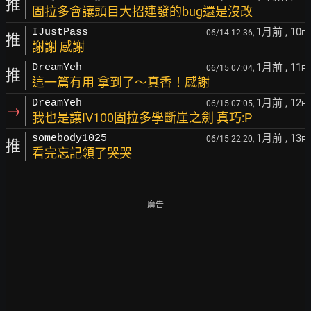
推
固拉多會讓頭目大招連發的bug還是沒改
1月前
, 10
IJustPass
06/14 12:36,
F
推
謝謝 感謝
1月前
, 11
DreamYeh
06/15 07:04,
F
推
這一篇有用 拿到了～真香！感謝
1月前
, 12
DreamYeh
06/15 07:05,
F
→
我也是讓IV100固拉多學斷崖之劍 真巧:P
1月前
, 13
somebody1025
06/15 22:20,
F
推
看完忘記領了哭哭
廣告