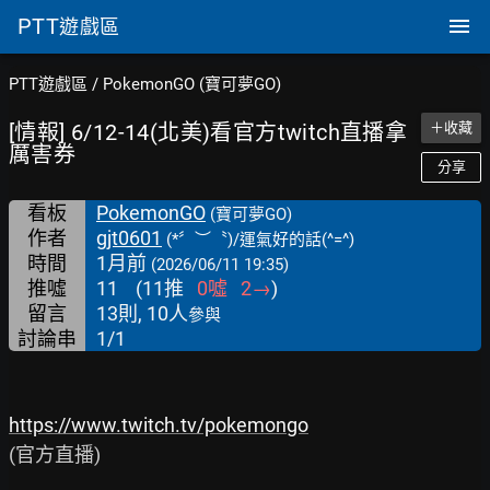
PTT
遊戲區
PTT遊戲區
/
PokemonGO (寶可夢GO)
[情報] 6/12-14(北美)看官方twitch直播拿
＋收藏
厲害券
分享
看板
PokemonGO
(寶可夢GO)
作者
gjt0601
(*〞︶〝)/運氣好的話(^=^)
時間
1月前
(2026/06/11 19:35)
推噓
11
(
11
推
0
噓
2
→
)
留言
13則, 10人
參與
討論串
1/1
https://www.twitch.tv/pokemongo
(官方直播)
