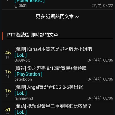
[
PokemonGO
]
gjt0601
2周前
,
07/22
更多 近期熱門文章 >>
PTT遊戲區 即時熱門文章
[閒聊] Kanavi本質就是野區版大小姐吧
46
[
LoL
]
87
QoGIVoQ
3小時前
,
08/06
[情報] 影之刃零 8/12新實機+開預購
16
[
PlayStation
]
18
peterboon
3小時前
,
08/06
[閒聊] Angel實況看EDG 0-6笑出聲
16
[
LoL
]
34
rainnawind
3小時前
,
08/06
[問題] 抵賴跟黃星三重奏哪個比較醜？
51
[
LoL
]
75