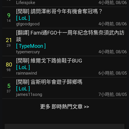
Lifeisjoke
4小時前
,
08/06
[閒聊] 請問澤彬哥今年有機會奪冠嗎？
9
[
LoL
]
14
gtgoodgood
4小時前
,
08/06
[翻譯] Fami通FGO十一周年紀念特集奈須武內訪
談
21
[
TypeMoon
]
29
typemercury
4小時前
,
08/06
[閒聊] 維爾戈下路偷鞋子BUG
80
[
LoL
]
98
rainnawind
6小時前
,
08/05
[閒聊] 宙斯明年會遊子歸鄉嗎
5
[
LoL
]
37
james11song
7小時前
,
08/05
更多 即時熱門文章 >>